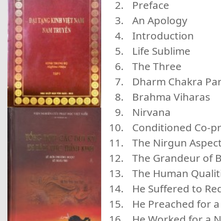
Preface
An Apology
Introduction
Life Sublime
The Three
Dharm Chakra Par
Brahma Viharas
Nirvana
Conditioned Co-p
The Nirgun Aspect
The Grandeur of 
The Human Qualit
He Suffered to Re
He Preached for a 
He Worked for a N