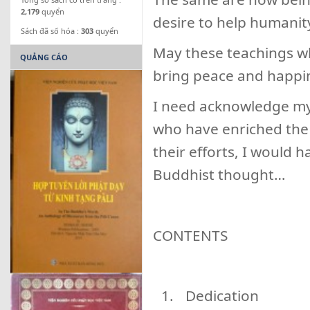
2,179
quyển
desire to help humanit
Sách đã số hóa :
303
quyển
May these teachings wh
QUẢNG CÁO
bring peace and happine
I need acknowledge my
who have enriched the E
their efforts, I would 
Buddhist thought…
CONTENTS
Dedication