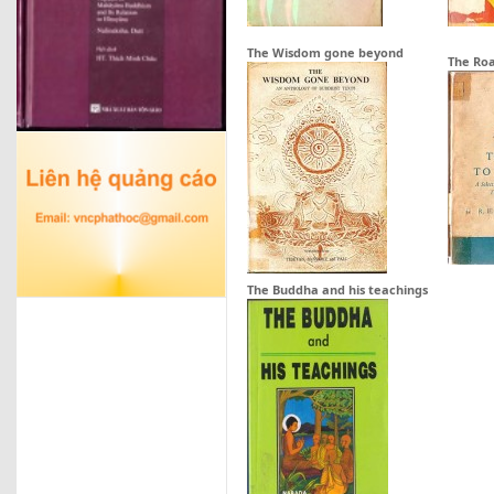
The Wisdom gone beyond
The Roa
The Buddha and his teachings