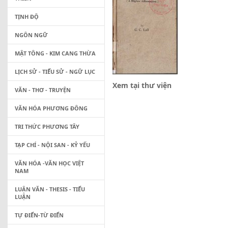
TỊNH ĐỘ
NGÔN NGỮ
MẬT TÔNG - KIM CANG THỪA
LỊCH SỬ - TIỂU SỬ - NGỮ LỤC
Xem tại thư viện
VĂN - THƠ - TRUYỆN
VĂN HÓA PHƯƠNG ĐÔNG
TRI THỨC PHƯƠNG TÂY
TẠP CHÍ - NỘI SAN - KỶ YẾU
VĂN HÓA -VĂN HỌC VIỆT
NAM
LUẬN VĂN - THESIS - TIỂU
LUẬN
TỰ ĐIỂN-TỪ ĐIỂN