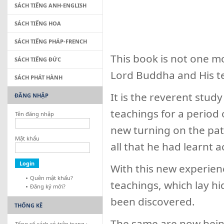
SÁCH TIẾNG ANH-ENGLISH
SÁCH TIẾNG HOA
SÁCH TIẾNG PHÁP-FRENCH
This book is not one m
SÁCH TIẾNG ĐỨC
Lord Buddha and His t
SÁCH PHÁT HÀNH
It is the reverent stu
ĐĂNG NHẬP
teachings for a period
Tên đăng nhập
new turning on the pat
Mật khẩu
all that he had learnt 
With this new experienc
Quên mật khẩu?
teachings, which lay h
Đăng ký mới?
been discovered.
THỐNG KÊ
The same are now being 
Tổng số sách có trên trang :