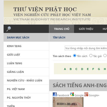
TRANG CHỦ
GIỚI THIỆU
HƯ
DANH MỤC SÁCH
TÌM SÁCH
KINH TẠNG
GIỚI LUẬT
Tìm sách theo
Tên sách
Tác giả
LUẬN TẠNG
A
B
C
D
E
F
G
H
GIẢNG LUẬN
NGHIÊN CỨU - KHẢO LUẬN
SÁCH TIẾNG ANH-ENG
PG. VIỆT NAM
Facebook
Google
Google+
PG. NGUYÊN THỦY
THIỀN