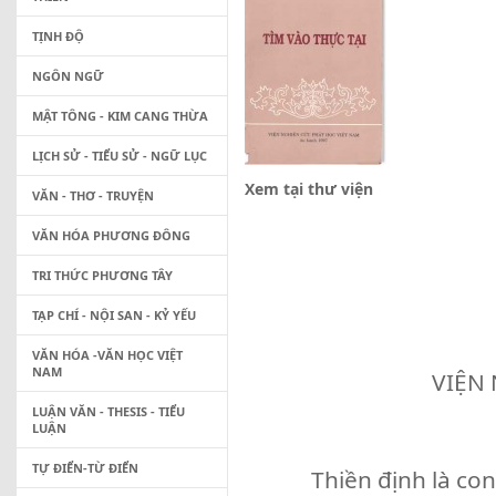
TỊNH ĐỘ
NGÔN NGỮ
MẬT TÔNG - KIM CANG THỪA
LỊCH SỬ - TIỂU SỬ - NGỮ LỤC
Xem tại thư viện
VĂN - THƠ - TRUYỆN
VĂN HÓA PHƯƠNG ĐÔNG
TRI THỨC PHƯƠNG TÂY
TẠP CHÍ - NỘI SAN - KỶ YẾU
VĂN HÓA -VĂN HỌC VIỆT
NAM
VIỆN
LUẬN VĂN - THESIS - TIỂU
LUẬN
TỰ ĐIỂN-TỪ ĐIỂN
Thiền định là con đườ