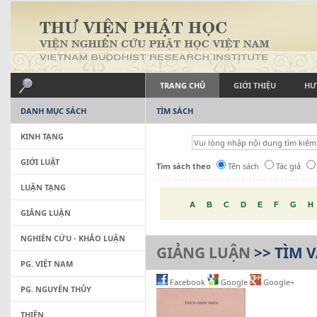
TRANG CHỦ
GIỚI THIỆU
HƯ
DANH MỤC SÁCH
TÌM SÁCH
KINH TẠNG
GIỚI LUẬT
Tìm sách theo
Tên sách
Tác giả
LUẬN TẠNG
A
B
C
D
E
F
G
H
GIẢNG LUẬN
NGHIÊN CỨU - KHẢO LUẬN
GIẢNG LUẬN
>> TÌM 
PG. VIỆT NAM
Facebook
Google
Google+
PG. NGUYÊN THỦY
THIỀN