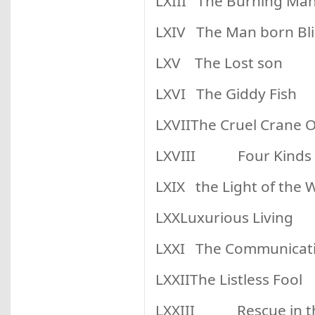
LXIII The Burning Ma
LXIV The Man born Bl
LXV The Lost son
LXVI The Giddy Fish
LXVIIThe Cruel Crane 
LXVIII Four Kinds o
LXIX the Light of the 
LXXLuxurious Living
LXXI The Communicatio
LXXIIThe Listless Fool
LXXIII Rescue in th