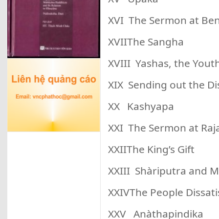
XVI The Sermon at Be
XVIIThe Sangha
XVIII Yashas, the Yout
XIX Sending out the Di
XX Kashyapa
XXI The Sermon at Raj
XXIIThe King’s Gift
XXIII Shàriputra and 
XXIVThe People Dissati
XXV Anàthapindika