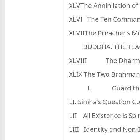
XLVThe Annihilation of
XLVI The Ten Comma
XLVIIThe Preacher’s Mi
BUDDHA, THE TEA
XLVIII The Dharm
XLIX The Two Brahman
L. Guard the 
LI. Simha’s Question C
LII All Existence is Spir
LIII Identity and Non-