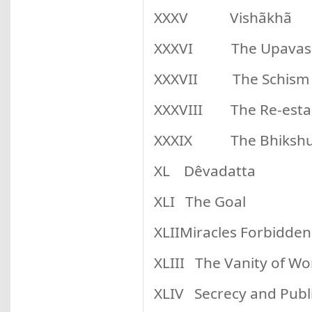
XXXV Vishãkhã
XXXVI The Upavasat
XXXVII The Schism
XXXVIII The Re-estab
XXXIX The Bhikshu
XL Dêvadatta
XLI The Goal
XLIIMiracles Forbidden
XLIII The Vanity of Wo
XLIV Secrecy and Publi