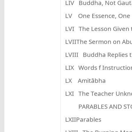
LIV Buddha, Not Gau
LV One Essence, One 
LVI The Lesson Given 
LVIIThe Sermon on Ab
LVIII Buddha Replies 
LIX Words f Instructio
LX Amitâbha
LXI The Teacher Unk
PARABLES AND STO
LXIIParables