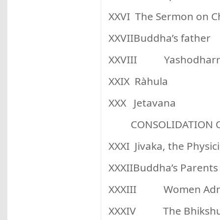
XXVI The Sermon on Ch
XXVIIBuddha’s father
XXVIII Yashodharr
XXIX Ràhula
XXX Jetavana
CONSOLIDATION OF 
XXXI Jivaka, the Physic
XXXIIBuddha’s Parents 
XXXIII Women Admit
XXXIV The Bhikshus