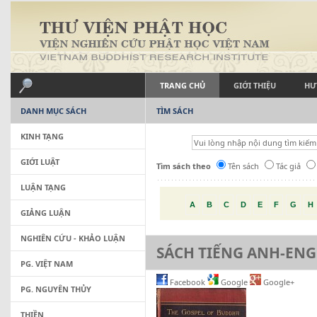
TRANG CHỦ
GIỚI THIỆU
HƯ
DANH MỤC SÁCH
TÌM SÁCH
KINH TẠNG
GIỚI LUẬT
Tìm sách theo
Tên sách
Tác giả
LUẬN TẠNG
A
B
C
D
E
F
G
H
GIẢNG LUẬN
NGHIÊN CỨU - KHẢO LUẬN
SÁCH TIẾNG ANH-ENG
PG. VIỆT NAM
Facebook
Google
Google+
PG. NGUYÊN THỦY
THIỀN