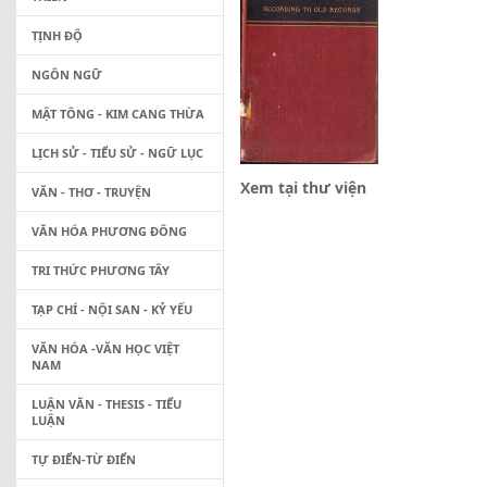
TỊNH ĐỘ
NGÔN NGỮ
MẬT TÔNG - KIM CANG THỪA
LỊCH SỬ - TIỂU SỬ - NGỮ LỤC
Xem tại thư viện
VĂN - THƠ - TRUYỆN
VĂN HÓA PHƯƠNG ĐÔNG
TRI THỨC PHƯƠNG TÂY
TẠP CHÍ - NỘI SAN - KỶ YẾU
VĂN HÓA -VĂN HỌC VIỆT
NAM
LUẬN VĂN - THESIS - TIỂU
LUẬN
TỰ ĐIỂN-TỪ ĐIỂN