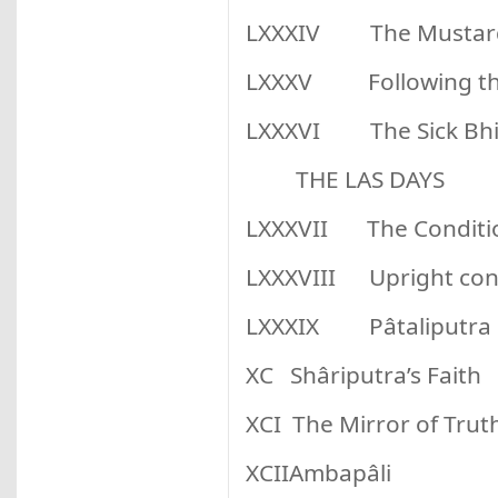
LXXXIV The Mustar
LXXXV Following the
LXXXVI The Sick Bh
THE LAS DAYS
LXXXVII The Conditio
LXXXVIII Upright con
LXXXIX Pâtaliputra
XC Shâriputra’s Faith
XCI The Mirror of Trut
XCIIAmbapâli