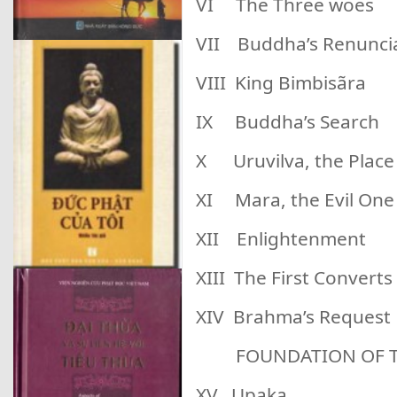
VI The Three woes
VII Buddha’s Renunci
VIII King Bimbisãra
IX Buddha’s Search
X Uruvilva, the Place 
XI Mara, the Evil One
XII Enlightenment
XIII The First Converts
XIV Brahma’s Request
FOUNDATION OF TH
XV Upaka