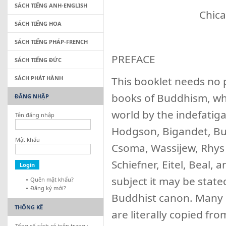
SÁCH TIẾNG ANH-ENGLISH
Chicago T
SÁCH TIẾNG HOA
SÁCH TIẾNG PHÁP-FRENCH
PREFACE
SÁCH TIẾNG ĐỨC
SÁCH PHÁT HÀNH
This booklet needs no p
books of Buddhism, wh
ĐĂNG NHẬP
world by the indefatiga
Tên đăng nhập
Hodgson, Bigandet, Buh
Mật khẩu
Csoma, Wassijew, Rhys 
Schiefner, Eitel, Beal,
subject it may be state
Quên mật khẩu?
Đăng ký mới?
Buddhist canon. Many 
THỐNG KÊ
are literally copied fro
Tổng số sách có trên trang :