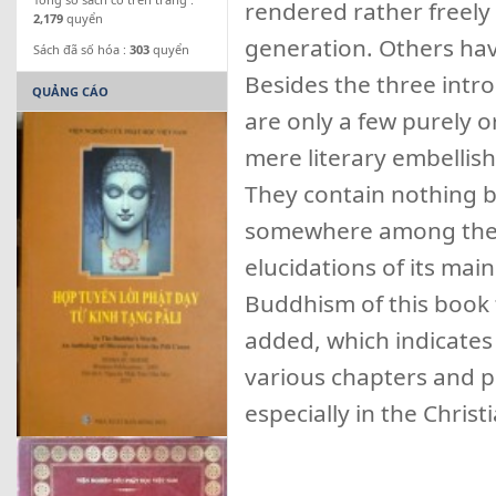
rendered rather freely 
2,179
quyển
generation. Others hav
Sách đã số hóa :
303
quyển
Besides the three intr
QUẢNG CÁO
are only a few purely o
mere literary embellis
They contain nothing b
somewhere among the t
elucidations of its mai
Buddhism of this book 
added, which indicates 
various chapters and p
especially in the Chris