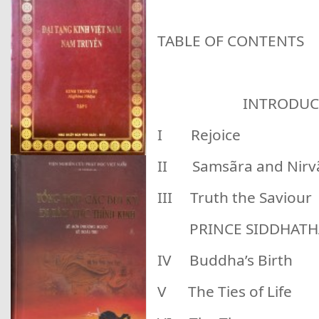
TABLE OF CONTENTS
INTRODUCT
I Rejoice
II Samsãra and Nirv
III Truth the Saviour
PRINCE SIDDHATHA
IV Buddha’s Birth
V The Ties of Life