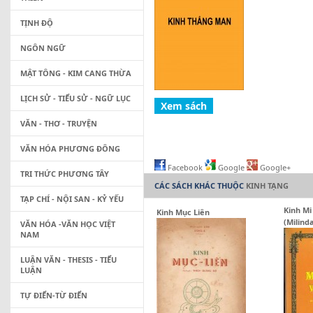
TỊNH ĐỘ
NGÔN NGỮ
MẬT TÔNG - KIM CANG THỪA
LỊCH SỬ - TIỂU SỬ - NGỮ LỤC
VĂN - THƠ - TRUYỆN
VĂN HÓA PHƯƠNG ĐÔNG
Facebook
Google
Google+
TRI THỨC PHƯƠNG TÂY
CÁC SÁCH KHÁC THUỘC
KINH TẠNG
TẠP CHÍ - NỘI SAN - KỶ YẾU
Kinh Mi
Kinh Mục Liên
(Milind
VĂN HÓA -VĂN HỌC VIỆT
NAM
LUẬN VĂN - THESIS - TIỂU
LUẬN
TỰ ĐIỂN-TỪ ĐIỂN