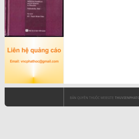
BẢN QUYỀN THUỘC WEBSITE
THUVIENPHAT