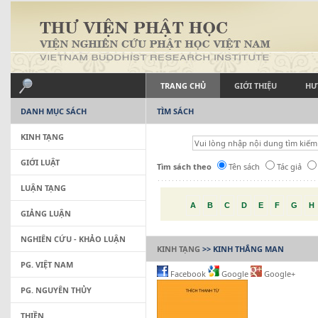
TRANG CHỦ
GIỚI THIỆU
HƯ
DANH MỤC SÁCH
TÌM SÁCH
KINH TẠNG
GIỚI LUẬT
Tìm sách theo
Tên sách
Tác giả
LUẬN TẠNG
A
B
C
D
E
F
G
H
GIẢNG LUẬN
NGHIÊN CỨU - KHẢO LUẬN
KINH TẠNG
>> KINH THẮNG MAN
PG. VIỆT NAM
Facebook
Google
Google+
PG. NGUYÊN THỦY
THIỀN