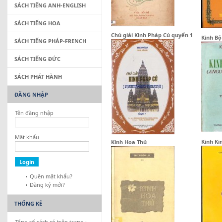
SÁCH TIẾNG ANH-ENGLISH
SÁCH TIẾNG HOA
Chú giải Kinh Pháp Cú quyển 1
Kinh Bộ
SÁCH TIẾNG PHÁP-FRENCH
SÁCH TIẾNG ĐỨC
SÁCH PHÁT HÀNH
ĐĂNG NHẬP
Tên đăng nhập
Mật khẩu
Kinh K
Kinh Hoa Thủ
Quên mật khẩu?
Đăng ký mới?
THỐNG KÊ
Tổng số sách có trên trang :