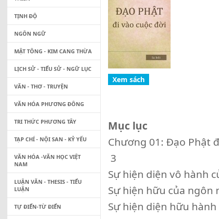
TỊNH ĐỘ
NGÔN NGỮ
MẬT TÔNG - KIM CANG THỪA
LỊCH SỬ - TIỂU SỬ - NGỮ LỤC
VĂN - THƠ - TRUYỆN
VĂN HÓA PHƯƠNG ĐÔNG
TRI THỨC PHƯƠNG TÂY
Mục lục
Chương 01: Đạo Phật đi vào cu
TẠP CHÍ - NỘI SAN - KỶ YẾU
3
VĂN HÓA -VĂN HỌC VIỆT
NAM
Sự hiện diện vô hành của đạo 
LUẬN VĂN - THESIS - TIỂU
Sự hiện hữu của ngôn ngữ đạo
LUẬN
Sự hiện diện hữu hành của đạ
TỰ ĐIỂN-TỪ ĐIỂN