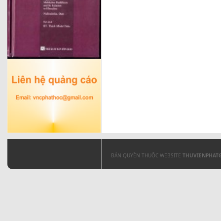
BẢN QUYỀN THUỘC WEBSITE
THUVIENPHAT