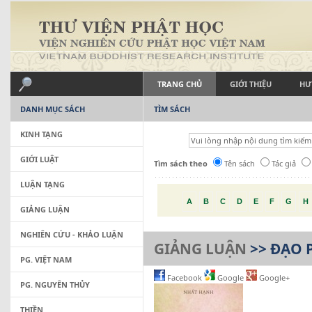
TRANG CHỦ
GIỚI THIỆU
HƯ
DANH MỤC SÁCH
TÌM SÁCH
KINH TẠNG
GIỚI LUẬT
Tìm sách theo
Tên sách
Tác giả
LUẬN TẠNG
A
B
C
D
E
F
G
H
GIẢNG LUẬN
NGHIÊN CỨU - KHẢO LUẬN
GIẢNG LUẬN
>> ĐẠO 
PG. VIỆT NAM
Facebook
Google
Google+
PG. NGUYÊN THỦY
THIỀN