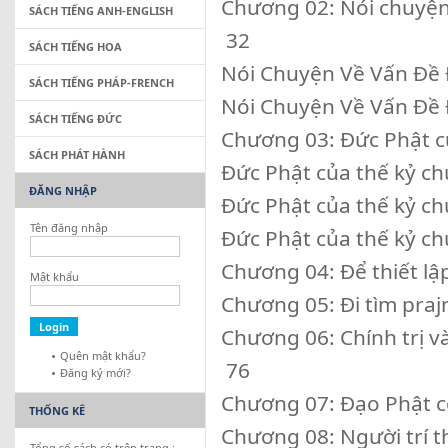
Chương 02: Nói chuyện về vấ
SÁCH TIẾNG ANH-ENGLISH
32
SÁCH TIẾNG HOA
Nói Chuyện Về Vấn Đề Đóng Gó
SÁCH TIẾNG PHÁP-FRENCH
Nói Chuyện Về Vấn Đề Đóng Gó
SÁCH TIẾNG ĐỨC
Chương 03: Đức Phật của thế 
SÁCH PHÁT HÀNH
Đức Phật của thế kỷ chúng ta I
ĐĂNG NHẬP
Đức Phật của thế kỷ chúng ta I
Tên đăng nhập
Đức Phật của thế kỷ chúng ta I
Chương 04: Để thiết lập đối th
Mật khẩu
Chương 05: Đi tìm prajnapti 
Chương 06: Chính trị và tôn gi
Quên mật khẩu?
76
Đăng ký mới?
Chương 07: Đạo Phật con 
THỐNG KÊ
Chương 08: Người trí thức và 
Tổng số sách có trên trang :