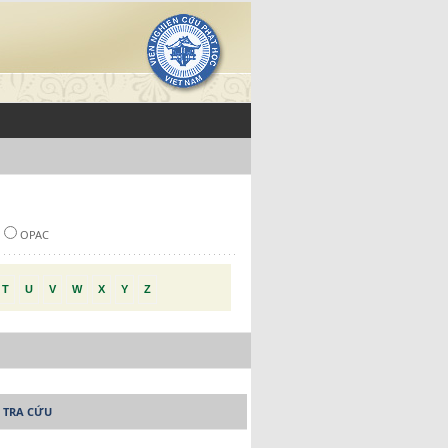
OPAC
T
U
V
W
X
Y
Z
 TRA CỨU