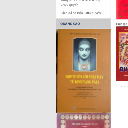
2,179
quyển
Sách đã số hóa :
303
quyển
QUẢNG CÁO
Cực lạc