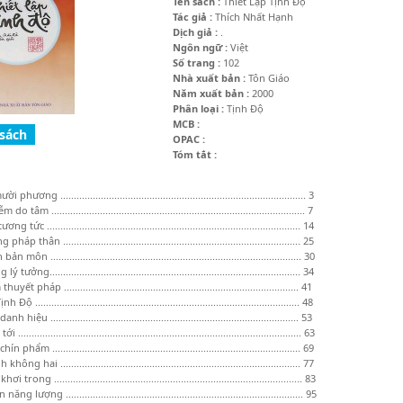
Tên sách :
Thiết Lập Tịnh Độ
Tác giả :
Thích Nhất Hạnh
Dịch giả :
.
Ngôn ngữ :
Việt
Số trang :
102
Nhà xuất bản :
Tôn Giáo
Năm xuất bản :
2000
Phân loại :
Tịnh Độ
MCB :
OPAC :
Tóm tắt :
 phương ........................................................................................... 3
 tâm .............................................................................................. 7
 tức .............................................................................................. 14
áp thân ........................................................................................ 25
 môn ............................................................................................. 30
tưởng............................................................................................. 34
yết pháp ....................................................................................... 41
Độ .................................................................................................. 48
 hiệu ............................................................................................ 53
......................................................................................................... 63
 phẩm ............................................................................................ 69
hông hai ......................................................................................... 77
 trong ............................................................................................ 83
g lượng ........................................................................................ 95