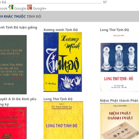
...................................................................................................... 97
book
Google
Google+
CH KHÁC THUỘC
TỊNH ĐỘ
nh Tịnh Độ luận giảng
Xương minh Tịnh Độ
Long Thơ Tịnh Độ
uyết A Di Đà Kinh yếu
Long Thơ Tịnh Độ
Niệm Phật thành Phật
ảng ký