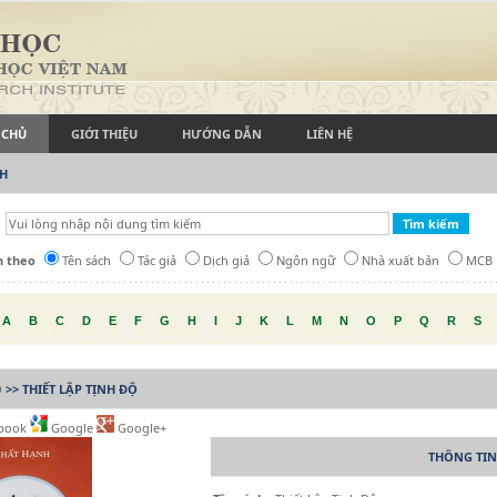
 CHỦ
GIỚI THIỆU
HƯỚNG DẪN
LIÊN HỆ
CH
h theo
Tên sách
Tác giả
Dịch giả
Ngôn ngữ
Nhà xuất bản
MCB
A
B
C
D
E
F
G
H
I
J
K
L
M
N
O
P
Q
R
S
Ộ
>> THIẾT LẬP TỊNH ĐỘ
book
Google
Google+
THÔNG TIN