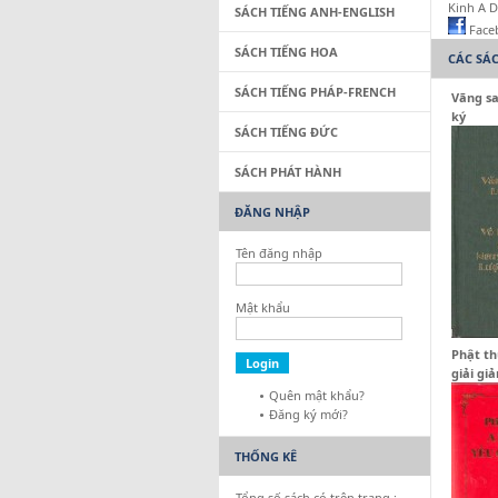
Kinh A Di Đà 
SÁCH TIẾNG ANH-ENGLISH
Face
SÁCH TIẾNG HOA
CÁC SÁ
SÁCH TIẾNG PHÁP-FRENCH
Vãng sa
ký
SÁCH TIẾNG ĐỨC
SÁCH PHÁT HÀNH
ĐĂNG NHẬP
Tên đăng nhập
Mật khẩu
Phật th
giải gi
Quên mật khẩu?
Đăng ký mới?
THỐNG KÊ
Tổng số sách có trên trang :