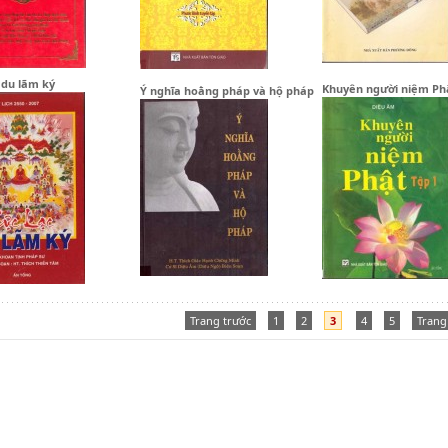
 du lãm ký
Khuyên người niệm Ph
Ý nghĩa hoằng pháp và hộ pháp
Trang trước
1
2
3
4
5
Trang