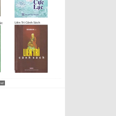
Liên Trì Cảnh Sách
ật
 kế