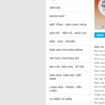
TỊNH ĐỘ
NGÔN NGỮ
MẬT TÔNG - KIM CANG THỪA
LỊCH SỬ - TIỂU SỬ - NGỮ LỤC
VĂN - THƠ - TRUYỆN
Mục lục
VĂN HÓA PHƯƠNG ĐÔNG
Bụt tại mười
Tịnh nhiễm do
TRI THỨC PHƯƠNG TÂY
Khổ vui tương
Diệu dụng ph
TẠP CHÍ - NỘI SAN - KỶ YẾU
Tích môn bản
Đạo tràng lý 
Gió chim thu
VĂN HÓA -VĂN HỌC VIỆT
NAM
Tạo lập Tịnh 
Nắm lấy danh
Đã về đã tới 
LUẬN VĂN - THESIS - TIỂU
LUẬN
Hoa sen chín
Thiền tịnh k
Gạn đục khơi
TỰ ĐIỂN-TỪ ĐIỂN
Ba nguồn năn