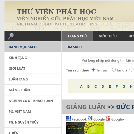
TRANG CHỦ
GIỚI THIỆU
HƯ
DANH MỤC SÁCH
TÌM SÁCH
KINH TẠNG
GIỚI LUẬT
Tìm sách theo
Tên sách
Tác giả
LUẬN TẠNG
A
B
C
D
E
F
G
H
GIẢNG LUẬN
NGHIÊN CỨU - KHẢO LUẬN
GIẢNG LUẬN
>> ĐỨC 
PG. VIỆT NAM
Facebook
Google
Google+
PG. NGUYÊN THỦY
THIỀN