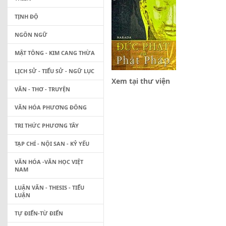
TỊNH ĐỘ
NGÔN NGỮ
MẬT TÔNG - KIM CANG THỪA
LỊCH SỬ - TIỂU SỬ - NGỮ LỤC
Xem tại thư viện
VĂN - THƠ - TRUYỆN
VĂN HÓA PHƯƠNG ĐÔNG
TRI THỨC PHƯƠNG TÂY
TẠP CHÍ - NỘI SAN - KỶ YẾU
VĂN HÓA -VĂN HỌC VIỆT
NAM
LUẬN VĂN - THESIS - TIỂU
LUẬN
TỰ ĐIỂN-TỪ ĐIỂN