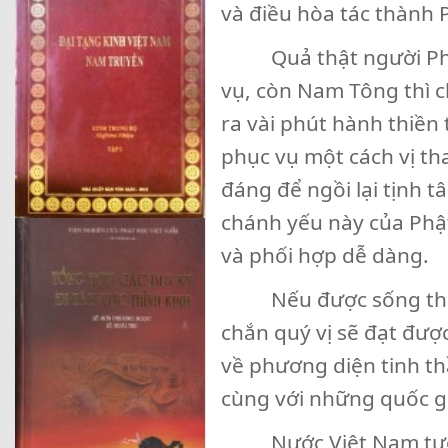
và điều hòa tác thành 
Quả thật người Phật 
vụ, còn Nam Tông thì c
ra vài phút hành thiền 
phục vụ một cách vị tha
đáng để ngồi lại tịnh t
chánh yếu này của Phật
và phối hợp dễ dàng.
Nếu được sống thanh 
chắn quý vị sẽ đạt đượ
về phương diện tinh t
cùng với những quốc gi
Nước Việt Nam tương