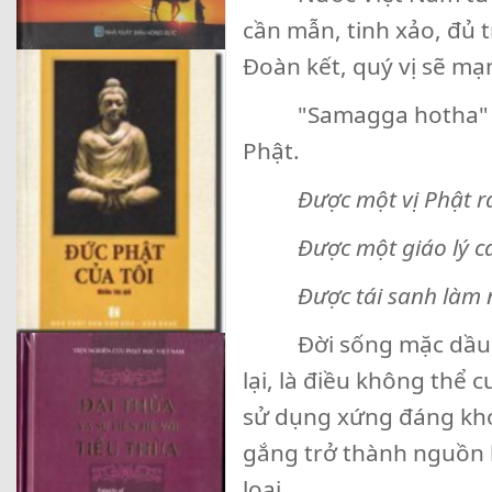
cần mẫn, tinh xảo, đủ t
Đoàn kết, quý vị sẽ mạ
"Samagga hotha" - Hãy 
Phật.
Được một vị Phật ra
Được một giáo lý cao
Được tái sanh làm ng
Đời sống mặc dầu quý,
lại, là điều không thể 
sử dụng xứng đáng kho
gắng trở thành nguồn 
loại.