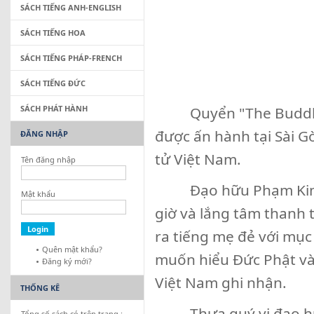
SÁCH TIẾNG ANH-ENGLISH
SÁCH TIẾNG HOA
SÁCH TIẾNG PHÁP-FRENCH
SÁCH TIẾNG ĐỨC
SÁCH PHÁT HÀNH
Quyển "The Buddha a
được ấn hành tại Sài G
ĐĂNG NHẬP
tử Việt Nam.
Tên đăng nhập
Đạo hữu Phạm Kim Kh
Mật khẩu
giờ và lắng tâm thanh 
ra tiếng mẹ đẻ với mục
Quên mật khẩu?
muốn hiểu Đức Phật và
Đăng ký mới?
Việt Nam ghi nhận.
THỐNG KÊ
Thưa quý vị đạo hữu, 
Tổng số sách có trên trang :