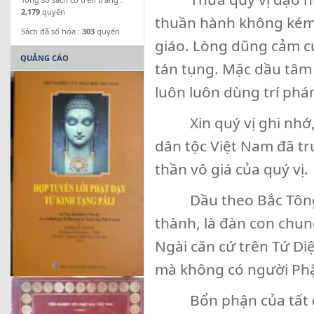
2,179
quyển
thuần hành không kém 
Sách đã số hóa :
303
quyển
giáo. Lòng dũng cảm c
QUẢNG CÁO
tán tụng. Mặc dầu tâm đ
luôn luôn dùng trí phán
Xin quý vị ghi nhớ, c
dân tộc Việt Nam đã tr
thần vô giá của quý vị.
Dầu theo Bắc Tông ha
thành, là đàn con chun
Ngài căn cứ trên Tứ Di
mà không có người Phậ
Bổn phận của tất cả 