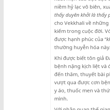
niềm hỷ lạc vô biên, x
thấy duyên khởi là thấy 
cho Vekkhali về những 
kiếm trong cuộc đời. V
được hạnh phúc của “
k
thường huyễn hóa này
Khi được biết tôn giả Đ
bệnh nặng kịch liệt và 
đến thăm, thuyết bài p
vượt qua được cơn bệnh
y áo, thuốc men và th
mình.
Với nhãn quan thế gian