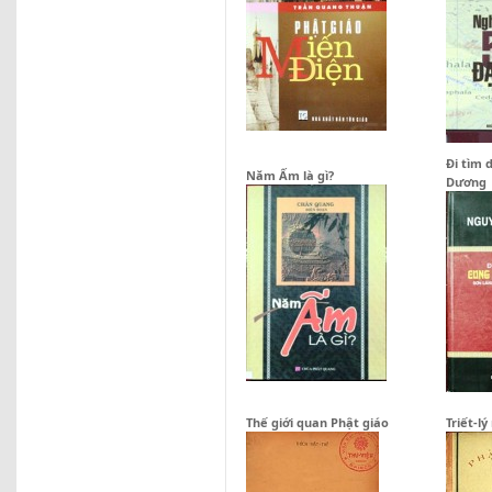
Đi tìm 
Năm Ấm là gì?
Dương
Thế giới quan Phật giáo
Triết-l