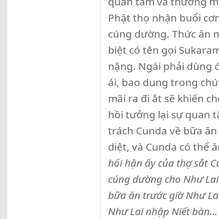
quan tâm và thương mến
Phật thọ nhận buổi cơ
cúng dường. Thức ăn m
biệt có tên gọi Sukara
nặng. Ngài phải dùng đ
ái, bao dung trong chú
mãi ra đi ắt sẽ khiến 
hồi tưởng lại sự quan 
trách Cunda về bữa ăn 
diệt, và Cunda có thể 
hối hận ấy của
thợ sắt
C
cúng dường cho Như Lai 
bữa ăn trước giờ Như La
Như Lai nhập Niết bàn…