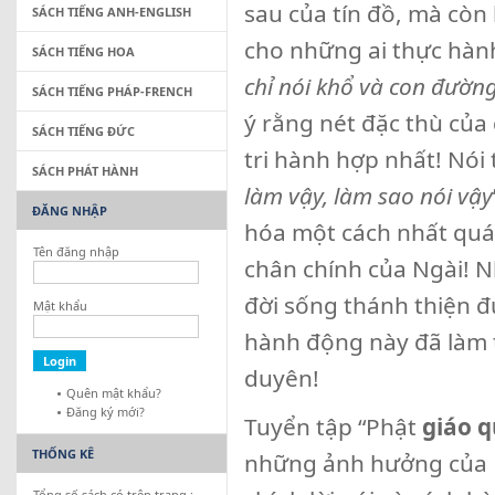
sau của tín đồ, mà còn
SÁCH TIẾNG ANH-ENGLISH
cho những ai thực hành 
SÁCH TIẾNG HOA
chỉ nói khổ và con đường
SÁCH TIẾNG PHÁP-FRENCH
ý rằng nét đặc thù của đ
SÁCH TIẾNG ĐỨC
tri hành hợp nhất! Nói
SÁCH PHÁT HÀNH
làm vậy, làm sao nói vậy
ĐĂNG NHẬP
hóa một cách nhất quá
Tên đăng nhập
chân chính của Ngài! 
đời sống thánh thiện đ
Mật khẩu
hành động này đã làm t
duyên!
Quên mật khẩu?
Đăng ký mới?
Tuyển tập “Phật
giáo q
THỐNG KÊ
những ảnh hưởng của P
Tổng số sách có trên trang :