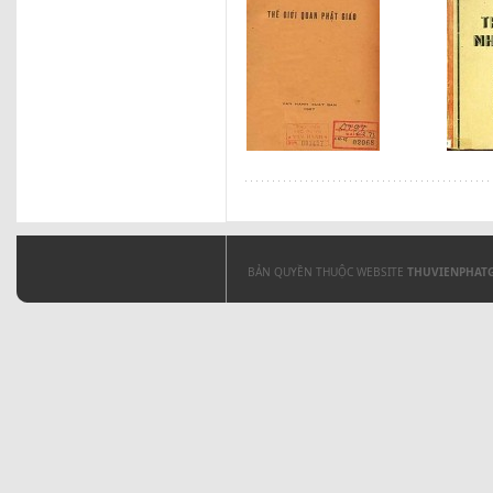
BẢN QUYỀN THUỘC WEBSITE
THUVIENPHAT