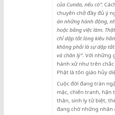
của Cunda, nếu có
”
.
Cách
chuyên chở đầy đủ ý ng
án những hành động, nhữ
hoặc bằng việc làm. Thật
chỉ dập tắt lòng kiêu hã
không phải là sự dập tắ
và chân lý
”
. Với những 
hành xử như trên chắc
Phật là tôn giáo hủy di
Cuộc đời đang tràn ngậ
mặc, chiến tranh, hận t
thân, sinh ly tử biệt, 
đang chờ những nhân cá