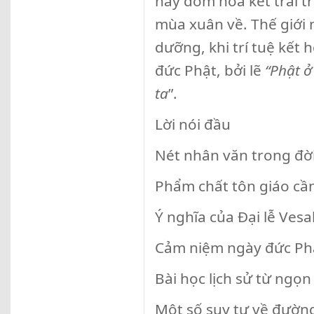
này đơm hoa kết trái t
mùa xuân về. Thế giới 
dưỡng, khi trí tuệ kết 
đức Phật, bởi lẽ
“Phật ở
ta
”.
Lời nói đầu
Nét nhân văn trong đờ
Phẩm chất tôn giáo cần
Ý nghĩa của Đại lễ Ves
Cảm niệm ngày đức Ph
Bài học lịch sử từ ngọ
Một số suy tư về đườ