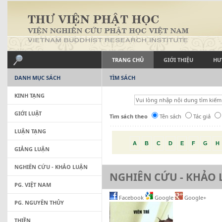
TRANG CHỦ
GIỚI THIỆU
HƯ
DANH MỤC SÁCH
TÌM SÁCH
KINH TẠNG
GIỚI LUẬT
Tìm sách theo
Tên sách
Tác giả
LUẬN TẠNG
A
B
C
D
E
F
G
H
GIẢNG LUẬN
NGHIÊN CỨU - KHẢO LUẬN
NGHIÊN CỨU - KHẢO
PG. VIỆT NAM
Facebook
Google
Google+
PG. NGUYÊN THỦY
THIỀN