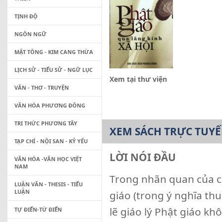
TỊNH ĐỘ
NGÔN NGỮ
MẬT TÔNG - KIM CANG THỪA
LỊCH SỬ - TIỂU SỬ - NGỮ LỤC
Xem tại thư viện
VĂN - THƠ - TRUYỆN
VĂN HÓA PHƯƠNG ĐÔNG
TRI THỨC PHƯƠNG TÂY
XEM SÁCH TRỰC TUY
TẠP CHÍ - NỘI SAN - KỶ YẾU
LỜI NÓI ĐẦU
VĂN HÓA -VĂN HỌC VIỆT
NAM
Trong nhãn quan của co
LUẬN VĂN - THESIS - TIỂU
LUẬN
giáo (trong ý nghĩa th
lẽ giáo lý Phật giáo k
TỰ ĐIỂN-TỪ ĐIỂN