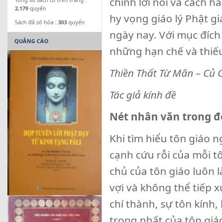
chính lời nói và cách h
2,179
quyển
hy vọng giáo lý Phật giá
Sách đã số hóa :
303
quyển
ngày nay. Với mục đích
QUẢNG CÁO
những hạn chế và thiếu
Thiền Thất Từ
Mãn – Củ C
Tác giả kính đề
Nét nhân văn
trong đ
Khi tìm hiểu tôn giáo n
cạnh cứu rỗi của mỗi t
chủ của tôn giáo luôn 
vợi và không thể tiếp x
chí thành, sự tôn kính,
trọng nhất của tôn giáo