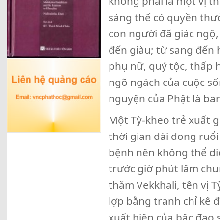
không phải là một vị t
sáng thế có quyền thưở
con người đã giác ngộ,
đến giàu; từ sang đến h
phụ nữ, quý tộc, thấp 
ngõ ngách của cuộc sốn
nguyện của Phật là ban
Một Tỳ-kheo trẻ xuất g
thời gian dài dong ruổ
bệnh nên không thể di
trước giờ phút lâm chu
thăm Vekkhali, tên vị 
lợp bằng tranh chỉ kê 
xuất hiện của bậc đạo 