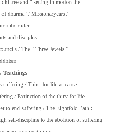
odhi tree and " setting in motion the
 of dharma" / Missionaryears /
 monatic order
tudents and dis
councils / The " Three Jewels "
uddhism
Early Teach
s suffering / Thirst for life as cause
fering / Extinction of the thirst for life
er to end suffering / The Eightfold Path :
h self-discipline to the abolition of suffering
tiveness and mediation