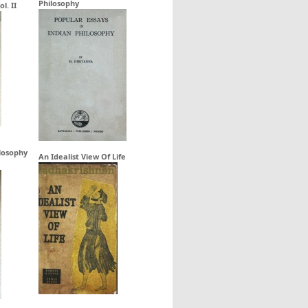
Philosophy
l. II
ilosophy
An Idealist View Of Life