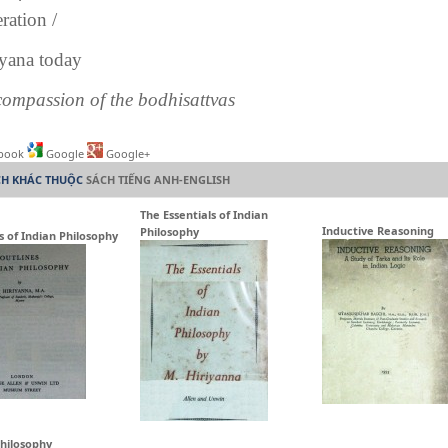
eration /
yana today
compassion of the bodhisattvas
book
Google
Google+
CH KHÁC THUỘC
SÁCH TIẾNG ANH-ENGLISH
The Essentials of Indian
Inductive Reasoning
Philosophy
s of Indian Philosophy
hilosophy