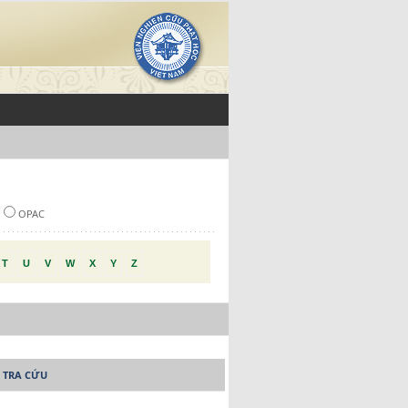
OPAC
T
U
V
W
X
Y
Z
 TRA CỨU