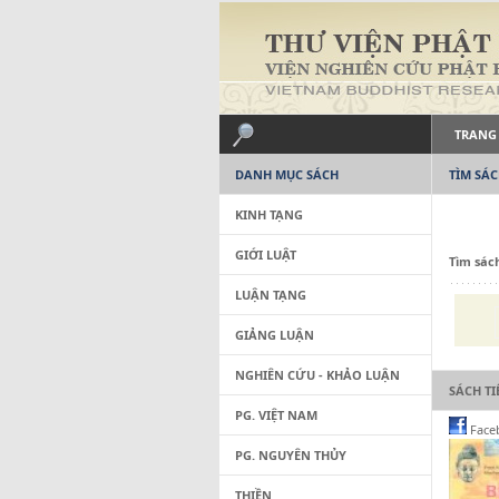
TRANG
DANH MỤC SÁCH
TÌM SÁ
KINH TẠNG
GIỚI LUẬT
Tìm sác
LUẬN TẠNG
GIẢNG LUẬN
NGHIÊN CỨU - KHẢO LUẬN
SÁCH T
PG. VIỆT NAM
Face
PG. NGUYÊN THỦY
THIỀN