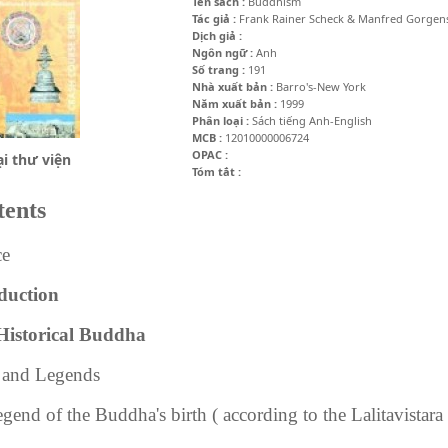
Tên sách :
Buddhism
Tác giả :
Frank Rainer Scheck & Manfred Gorgen
Dịch giả :
Ngôn ngữ :
Anh
Số trang :
191
Nhà xuất bản :
Barro's-New York
Năm xuất bản :
1999
Phân loại :
Sách tiếng Anh-English
MCB :
12010000006724
OPAC :
i thư viện
Tóm tắt :
tents
Prefa
Introduct
he Historical B
 and Legends
legend of the Buddha's birth ( according to the La