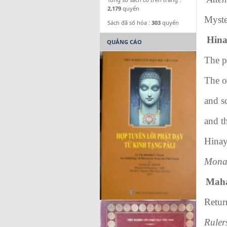
2,179
quyển
Myste
Sách đã số hóa :
303
quyển
Hina
QUẢNG CÁO
The p
The o
and s
and t
Hinay
Monas
M
Retur
Ruler