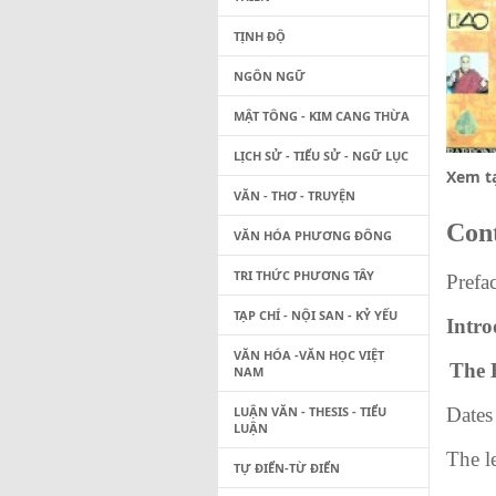
TỊNH ĐỘ
NGÔN NGỮ
MẬT TÔNG - KIM CANG THỪA
LỊCH SỬ - TIỂU SỬ - NGỮ LỤC
Xem tạ
VĂN - THƠ - TRUYỆN
Con
VĂN HÓA PHƯƠNG ĐÔNG
TRI THỨC PHƯƠNG TÂY
TẠP CHÍ - NỘI SAN - KỶ YẾU
VĂN HÓA -VĂN HỌC VIỆT
T
NAM
LUẬN VĂN - THESIS - TIỂU
Dates
LUẬN
The 
TỰ ĐIỂN-TỪ ĐIỂN