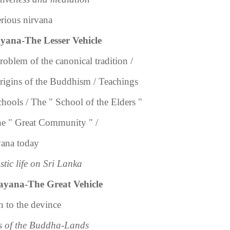
rious nirvana
yana-The Lesser Vehicle
roblem of the canonical tradition /
rigins of the Buddhism / Teachings
chools / The " School of the Elders "
he " Great Community " /
ana today
tic life on Sri Lanka
ahayana-The Great 
n to the devince
s of the Buddha-Lands
New 