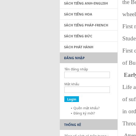
the B
SÁCH TIẾNG ANH-ENGLISH
wheel
SÁCH TIẾNG HOA
SÁCH TIẾNG PHÁP-FRENCH
First
SÁCH TIẾNG ĐỨC
S
SÁCH PHÁT HÀNH
First 
ĐĂNG NHẬP
of B
Tên đăng nhập
Mật khẩu
Life a
of suf
Quên mật khẩu?
in ord
Đăng ký mới?
Throug
THỐNG KÊ
Atten
Tổng số sách có trên trang :