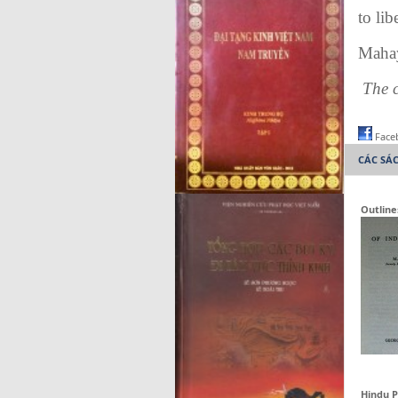
to lib
Maha
The 
Face
CÁC SÁ
Outline
Hindu P