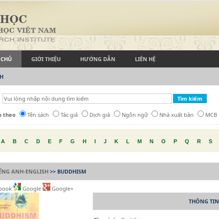
 CHỦ
GIỚI THIỆU
HƯỚNG DẪN
LIÊN HỆ
CH
h theo
Tên sách
Tác giả
Dịch giả
Ngôn ngữ
Nhà xuất bản
MCB
A
B
C
D
E
F
G
H
I
J
K
L
M
N
O
P
Q
R
S
IẾNG ANH-ENGLISH
>> BUDDHISM
book
Google
Google+
THÔNG TIN