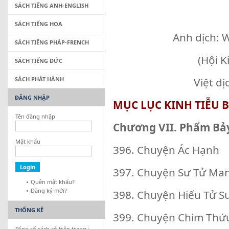
SÁCH TIẾNG ANH-ENGLISH
SÁCH TIẾNG HOA
Anh dịch: 
SÁCH TIẾNG PHÁP-FRENCH
(Hội K
SÁCH TIẾNG ĐỨC
SÁCH PHÁT HÀNH
Việt d
ĐĂNG NHẬP
MỤC LỤC KINH TIỄU BỘ
Tên đăng nhập
Chương VII. Phẩm Bảy
Mật khẩu
396. Chuyện Ác Hạnh
397. Chuyện Sư Tử Ma
Quên mật khẩu?
Đăng ký mới?
398. Chuyện Hiếu Tử S
THỐNG KÊ
399. Chuyện Chim Thứ
Tổng số sách có trên trang :