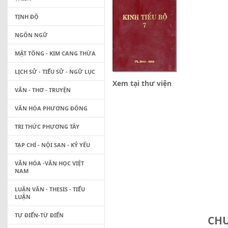
TỊNH ĐỘ
NGÔN NGỮ
MẬT TÔNG - KIM CANG THỪA
LỊCH SỬ - TIỂU SỬ - NGỮ LỤC
Xem tại thư viện
VĂN - THƠ - TRUYỆN
VĂN HÓA PHƯƠNG ĐÔNG
TRI THỨC PHƯƠNG TÂY
TẠP CHÍ - NỘI SAN - KỶ YẾU
VĂN HÓA -VĂN HỌC VIỆT
NAM
LUẬN VĂN - THESIS - TIỂU
LUẬN
TỰ ĐIỂN-TỪ ĐIỂN
CHU