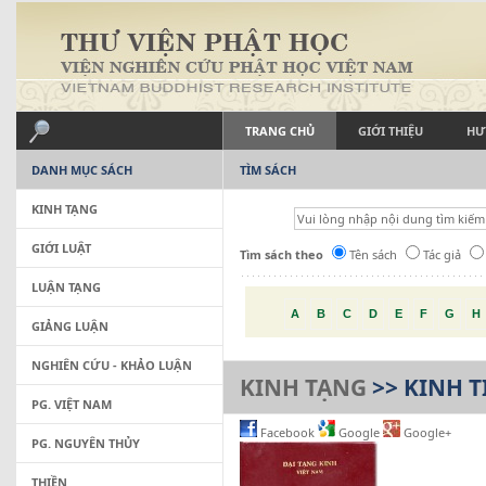
TRANG CHỦ
GIỚI THIỆU
HƯ
DANH MỤC SÁCH
TÌM SÁCH
KINH TẠNG
GIỚI LUẬT
Tìm sách theo
Tên sách
Tác giả
LUẬN TẠNG
A
B
C
D
E
F
G
H
GIẢNG LUẬN
NGHIÊN CỨU - KHẢO LUẬN
KINH TẠNG
>> KINH T
PG. VIỆT NAM
Facebook
Google
Google+
PG. NGUYÊN THỦY
THIỀN