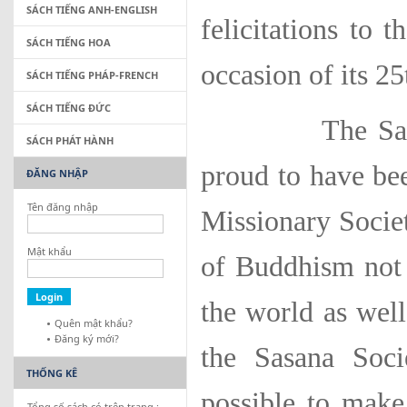
SÁCH TIẾNG ANH-ENGLISH
felicitations to 
SÁCH TIẾNG HOA
occasion of its 2
SÁCH TIẾNG PHÁP-FRENCH
SÁCH TIẾNG ĐỨC
The Sasana A
SÁCH PHÁT HÀNH
proud to have bee
ĐĂNG NHẬP
Tên đăng nhập
Missionary Socie
Mật khẩu
of Buddhism not 
the world as well
Quên mật khẩu?
Đăng ký mới?
the Sasana Soc
THỐNG KÊ
possible to make
Tổng số sách có trên trang :