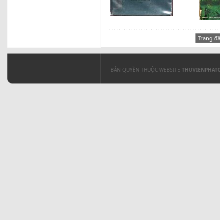
Trang đ
BẢN QUYỀN THUỘC WEBSITE
THUVIENPHAT