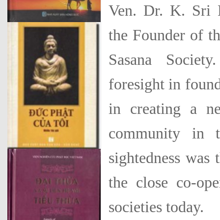
Ven. Dr. K. Sri
the Founder of th
Sasana Society
foresight in foun
in creating a 
community in t
sightedness was t
the close co-op
societies today.