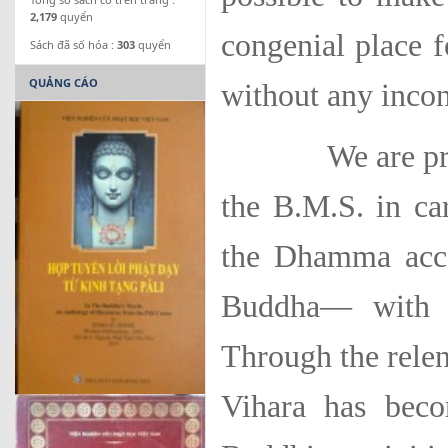
2,179
quyển
congenial place fo
Sách đã số hóa :
303
quyển
QUẢNG CÁO
without any inco
We are proud t
the B.M.S. in ca
the Dhamma acco
Buddha— with g
Through the relen
Vihara has bec