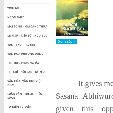
TỊNH ĐỘ
NGÔN NGỮ
MẬT TÔNG - KIM CANG THỪA
LỊCH SỬ - TIỂU SỬ - NGỮ LỤC
VĂN - THƠ - TRUYỆN
VĂN HÓA PHƯƠNG ĐÔNG
TRI THỨC PHƯƠNG TÂY
TẠP CHÍ - NỘI SAN - KỶ YẾU
VĂN HÓA -VĂN HỌC VIỆT
It gives me the
NAM
Sasana Abhiwur
LUẬN VĂN - THESIS - TIỂU
LUẬN
given this opp
TỰ ĐIỂN-TỪ ĐIỂN