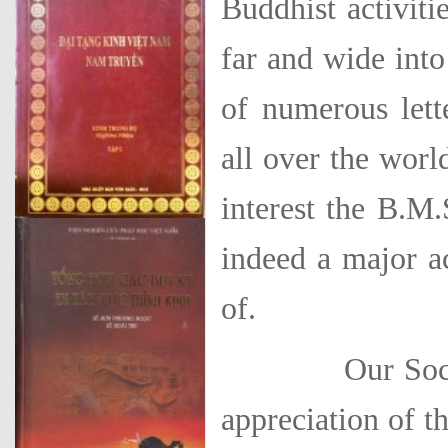
Buddhist activiti
far and wide into
of numerous lett
all over the worl
interest the B.M.
indeed a major a
of.
Our Society wo
appreciation of 