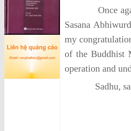
Once again on 
Sasana Abhiwurd
my congratulation
of the Buddhist 
operation and und
Sadhu, sadhu