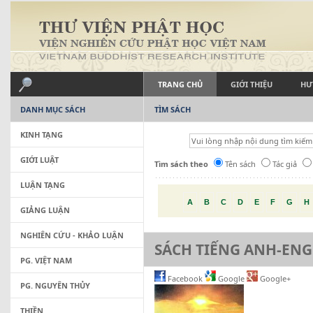
TRANG CHỦ
GIỚI THIỆU
HƯ
DANH MỤC SÁCH
TÌM SÁCH
KINH TẠNG
GIỚI LUẬT
Tìm sách theo
Tên sách
Tác giả
LUẬN TẠNG
A
B
C
D
E
F
G
H
GIẢNG LUẬN
NGHIÊN CỨU - KHẢO LUẬN
SÁCH TIẾNG ANH-ENG
PG. VIỆT NAM
Facebook
Google
Google+
PG. NGUYÊN THỦY
THIỀN