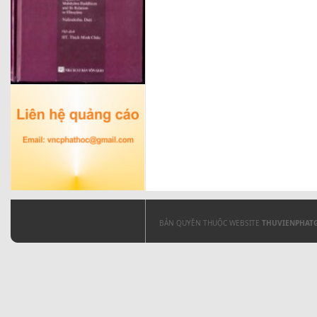
BẢN QUYỀN THUỘC WEBSITE
THUVIENPHAT