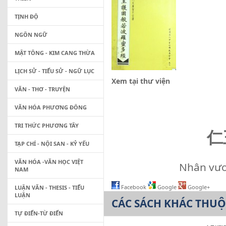
TỊNH ĐỘ
NGÔN NGỮ
MẬT TÔNG - KIM CANG THỪA
LỊCH SỬ - TIỂU SỬ - NGỮ LỤC
Xem tại thư viện
VĂN - THƠ - TRUYỆN
VĂN HÓA PHƯƠNG ĐÔNG
TRI THỨC PHƯƠNG TÂY
仁
TẠP CHÍ - NỘI SAN - KỶ YẾU
VĂN HÓA -VĂN HỌC VIỆT
Nhân vươ
NAM
Facebook
Google
Google+
LUẬN VĂN - THESIS - TIỂU
LUẬN
CÁC SÁCH KHÁC THU
TỰ ĐIỂN-TỪ ĐIỂN