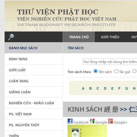
TRANG CHỦ
GIỚI THIỆU
HƯ
DANH MỤC SÁCH
TÌM SÁCH
KINH TẠNG
GIỚI LUẬT
Tìm sách theo
Tên sách
Tác giả
LUẬN TẠNG
A
B
C
D
E
F
G
H
GIẢNG LUẬN
NGHIÊN CỨU - KHẢO LUẬN
KINH SÁCH 經 册
>> 
PG. VIỆT NAM
Facebook
Google
Google+
PG. NGUYÊN THỦY
THIỀN