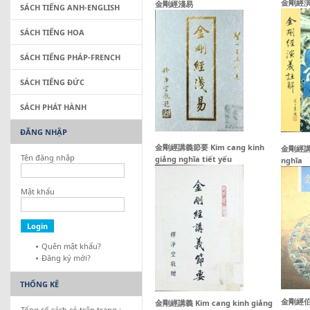
金剛經
金剛經淺易
SÁCH TIẾNG ANH-ENGLISH
SÁCH TIẾNG HOA
SÁCH TIẾNG PHÁP-FRENCH
SÁCH TIẾNG ĐỨC
SÁCH PHÁT HÀNH
ĐĂNG NHẬP
金剛經講義節要 Kim cang kinh
金剛經講義 
Tên đăng nhập
giảng nghĩa tiết yếu
nghĩa
Mật khẩu
Quên mật khẩu?
Đăng ký mới?
THỐNG KÊ
金剛經伯註
金剛經講義 Kim cang kinh giảng
Tổng số sách có trên trang :