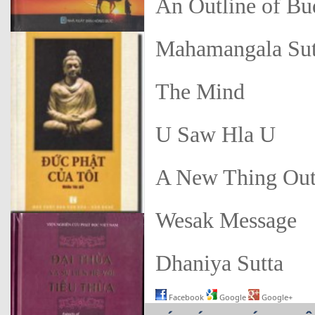
An Outline of B
Mahamangala Sut
The Mind
U Saw Hla U
A New Thing Out
Wesak Message
Dhaniya Sutta
Facebook
Google
Google+