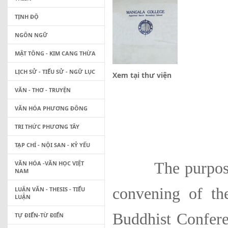
TỊNH ĐỘ
NGÔN NGỮ
MẬT TÔNG - KIM CANG THỪA
LỊCH SỬ - TIỂU SỬ - NGỮ LỤC
Xem tại thư viện
VĂN - THƠ - TRUYỆN
VĂN HÓA PHƯƠNG ĐÔNG
TRI THỨC PHƯƠNG TÂY
TẠP CHÍ - NỘI SAN - KỶ YẾU
VĂN HÓA -VĂN HỌC VIỆT
The purpose o
NAM
convening of th
LUẬN VĂN - THESIS - TIỂU
LUẬN
Buddhist Confer
TỰ ĐIỂN-TỪ ĐIỂN