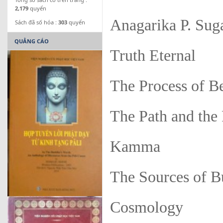
2,179
quyển
Anagarika P. Sug
Sách đã số hóa :
303
quyển
QUẢNG CÁO
Truth Eternal
The Process of 
The Path and the 
Kamma
The Sources of 
Cosmology