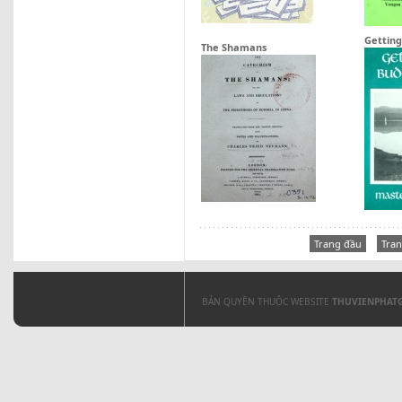
Gettin
The Shamans
Trang đầu
Tran
BẢN QUYỀN THUỘC WEBSITE
THUVIENPHAT