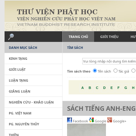
TRANG CHỦ
GIỚI THIỆU
HƯ
DANH MỤC SÁCH
TÌM SÁCH
KINH TẠNG
GIỚI LUẬT
Tìm sách theo
Tên sách
Tác giả
LUẬN TẠNG
A
B
C
D
E
F
G
H
GIẢNG LUẬN
NGHIÊN CỨU - KHẢO LUẬN
SÁCH TIẾNG ANH-ENG
PG. VIỆT NAM
Facebook
Google
Google+
PG. NGUYÊN THỦY
THIỀN