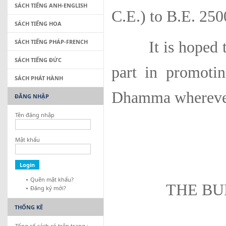
SÁCH TIẾNG ANH-ENGLISH
C.E.) to B.E. 250
SÁCH TIẾNG HOA
SÁCH TIẾNG PHÁP-FRENCH
It is hoped that
SÁCH TIẾNG ĐỨC
part in promoti
SÁCH PHÁT HÀNH
Dhamma wherever 
ĐĂNG NHẬP
Tên đăng nhập
Mật khẩu
Quên mật khẩu?
THE BU
Đăng ký mới?
THỐNG KÊ
Tổng số sách có trên trang :