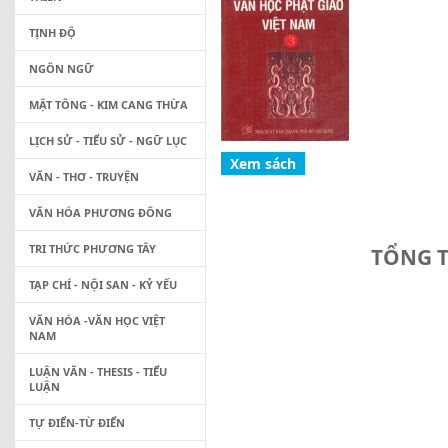
TỊNH ĐỘ
NGÔN NGỮ
MẬT TÔNG - KIM CANG THỪA
LỊCH SỬ - TIỂU SỬ - NGỮ LỤC
VĂN - THƠ - TRUYỆN
VĂN HÓA PHƯƠNG ĐÔNG
TRI THỨC PHƯƠNG TÂY
TỔNG T
TẠP CHÍ - NỘI SAN - KỶ YẾU
VĂN HÓA -VĂN HỌC VIỆT
NAM
LUẬN VĂN - THESIS - TIỂU
LUẬN
TỰ ĐIỂN-TỪ ĐIỂN