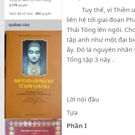
2,179
quyển
Tuy thế, vì Thiền uyể
Sách đã số hóa :
303
quyển
liên hệ tới giai đoạn Ph
QUẢNG CÁO
Thái Tông lên ngôi. Ch
tập anh như một đại bi
ấy. Đó là nguyên nhân 
Tổng tập 3 này .
Lời nói đầu
Tựa
Phần I