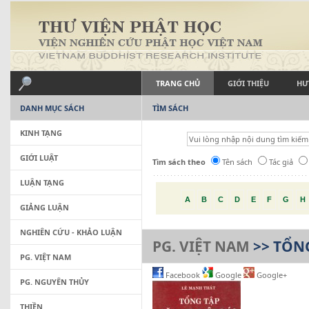
TRANG CHỦ
GIỚI THIỆU
HƯ
DANH MỤC SÁCH
TÌM SÁCH
KINH TẠNG
GIỚI LUẬT
Tìm sách theo
Tên sách
Tác giả
LUẬN TẠNG
A
B
C
D
E
F
G
H
GIẢNG LUẬN
NGHIÊN CỨU - KHẢO LUẬN
PG. VIỆT NAM
>> TỔNG
PG. VIỆT NAM
Facebook
Google
Google+
PG. NGUYÊN THỦY
THIỀN