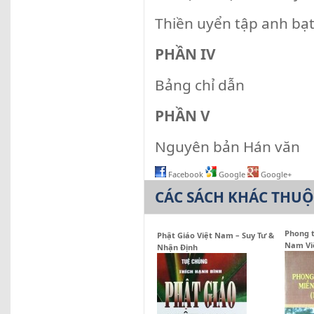
Thiền uyển tập anh bạ
PHẦN IV
Bảng chỉ dẫn
PHẦN V
Nguyên bản Hán văn
Facebook
Google
Google+
CÁC SÁCH KHÁC THU
Phong t
Phật Giáo Việt Nam – Suy Tư &
Nam Việ
Nhận Định