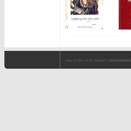
BẢN QUYỀN THUỘC WEBSITE
THUVIENPHAT