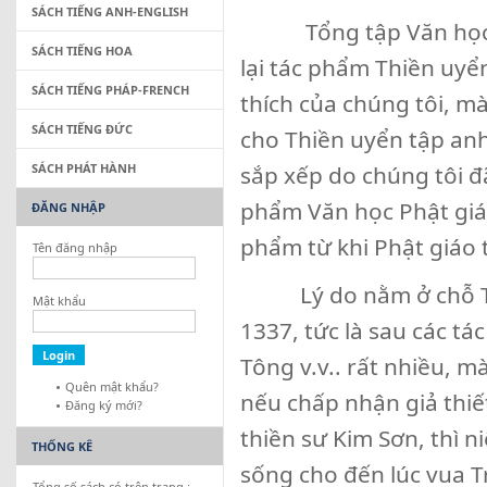
SÁCH TIẾNG ANH-ENGLISH
Tổng tập Văn học Phậ
SÁCH TIẾNG HOA
lại tác phẩm Thiền uyể
SÁCH TIẾNG PHÁP-FRENCH
thích của chúng tôi, m
SÁCH TIẾNG ĐỨC
cho Thiền uyển tập anh
SÁCH PHÁT HÀNH
sắp xếp do chúng tôi đã
phẩm Văn học Phật giáo 
ĐĂNG NHẬP
phẩm từ khi Phật giáo 
Tên đăng nhập
Lý do nằm ở chỗ Thiề
Mật khẩu
1337, tức là sau các tá
Tông v.v.. rất nhiều, m
Quên mật khẩu?
nếu chấp nhận giả thiế
Đăng ký mới?
thiền sư Kim Sơn, thì 
THỐNG KÊ
sống cho đến lúc vua 
Tổng số sách có trên trang :