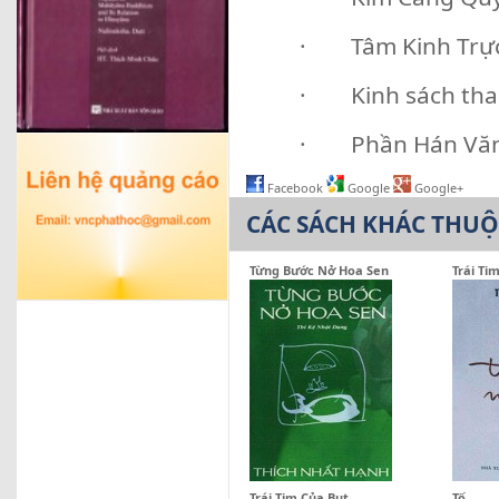
· Tâm Kinh Trực
· Kinh sách th
· Phần Hán Vă
Facebook
Google
Google+
CÁC SÁCH KHÁC THU
Từng Bước Nở Hoa Sen
Trái Ti
Trái Tim Của Bụt
Tố