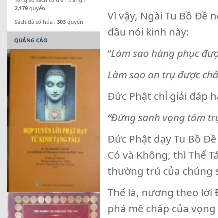
2,179
quyển
Vì vậy, Ngài Tu Bồ Đề n
Sách đã số hóa :
303
quyển
đầu nói kinh này:
QUẢNG CÁO
“
Làm sao hàng phục đượ
Làm sao an trụ được ch
Đức Phật chỉ giải đáp h
“Đừng sanh vọng tâm trụ
Đức Phật dạy Tu Bồ Đề 
Có và Không, thì Thể 
thường trú của chúng s
Thế là, nương theo lời
phá mê chấp của vọng t