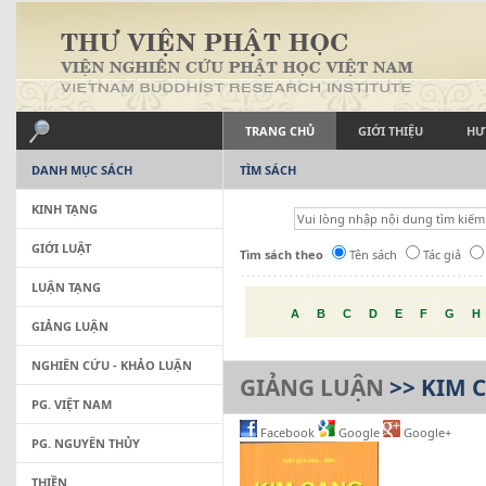
TRANG CHỦ
GIỚI THIỆU
HƯ
DANH MỤC SÁCH
TÌM SÁCH
KINH TẠNG
GIỚI LUẬT
Tìm sách theo
Tên sách
Tác giả
LUẬN TẠNG
A
B
C
D
E
F
G
H
GIẢNG LUẬN
NGHIÊN CỨU - KHẢO LUẬN
GIẢNG LUẬN
>> KIM 
PG. VIỆT NAM
Facebook
Google
Google+
PG. NGUYÊN THỦY
THIỀN