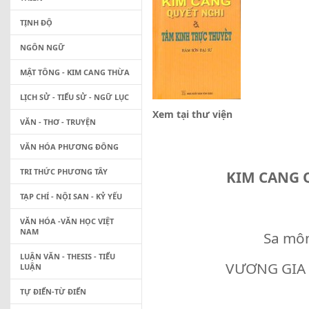
TỊNH ĐỘ
NGÔN NGỮ
MẬT TÔNG - KIM CANG THỪA
LỊCH SỬ - TIỂU SỬ - NGỮ LỤC
Xem tại thư viện
VĂN - THƠ - TRUYỆN
VĂN HÓA PHƯƠNG ĐÔNG
TRI THỨC PHƯƠNG TÂY
KIM CANG 
TẠP CHÍ - NỘI SAN - KỶ YẾU
VĂN HÓA -VĂN HỌC VIỆT
NAM
Sa môn
LUẬN VĂN - THESIS - TIỂU
VƯƠNG GIA H
LUẬN
TỰ ĐIỂN-TỪ ĐIỂN