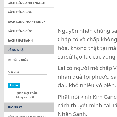
SÁCH TIẾNG ANH-ENGLISH
SÁCH TIẾNG HOA
SÁCH TIẾNG PHÁP-FRENCH
Nguyên nhân chúng san
SÁCH TIẾNG ĐỨC
Chấp có và chấp không
SÁCH PHÁT HÀNH
hóa, không thật tại mà
ĐĂNG NHẬP
sai sử tạo tác các vọn
Tên đăng nhập
Lại có người mê chấp V
Mật khẩu
nhân quả tội phước, san
đau khổ nhiều vô biên.
Quên mật khẩu?
Phật nói kinh Kim Cang
Đăng ký mới?
cách thuyết minh cái 
THỐNG KÊ
Nhân Sanh.
Tổng số sách có trên trang :