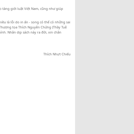
tàng giới luật Việt Nam, cũng như giúp
u là lỗi do in ấn - song có thể có những sai
ợc Thượng tọa Thích Nguyên Chứng (Thầy Tuệ
hính. Nhân dịp sách này ra đời, xin chân
Thích Nhựt Chiếu