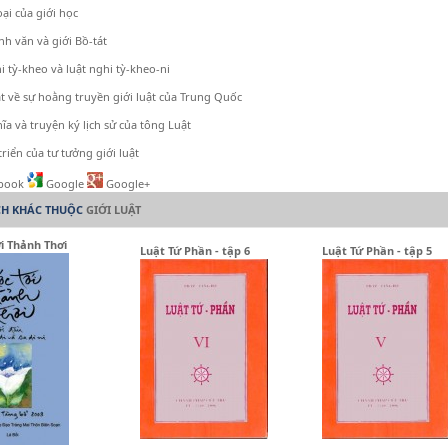
ại của giới học
nh văn và giới Bồ-tát
i tỳ-kheo và luật nghi tỳ-kheo-ni
t về sự hoằng truyền giới luật của Trung Quốc
ĩa và truyện ký lịch sử của tông Luật
triển của tư tưởng giới luật
book
Google
Google+
CH KHÁC THUỘC
GIỚI LUẬT
i Thảnh Thơi
Luật Tứ Phần - tập 6
Luật Tứ Phần - tập 5