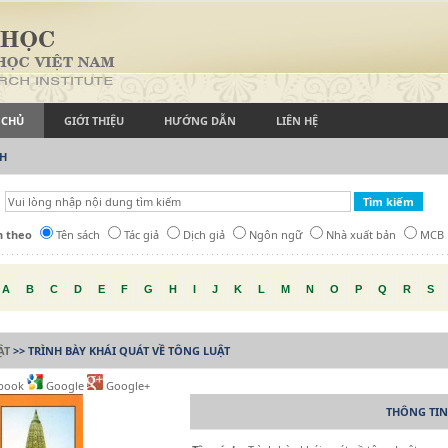
 CHỦ
GIỚI THIỆU
HƯỚNG DẪN
LIÊN HỆ
CH
h theo
Tên sách
Tác giả
Dịch giả
Ngôn ngữ
Nhà xuất bản
MCB
A
B
C
D
E
F
G
H
I
J
K
L
M
N
O
P
Q
R
S
ẬT
>> TRÌNH BÀY KHÁI QUÁT VỀ TÔNG LUẬT
book
Google
Google+
THÔNG TIN