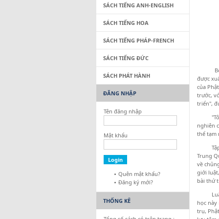
SÁCH TIẾNG ANH-ENGLISH
SÁCH TIẾNG HOA
SÁCH TIẾNG PHÁP-FRENCH
SÁCH TIẾNG ĐỨC
Bộ "Hiệ
SÁCH PHÁT HÀNH
được xuấ
của Phật
ĐĂNG NHẬP
trước, v
triển", 
Tên đăng nhập
"Tôn chỉ
nghiên c
thể tạm 
Mật khẩu
Tập một,
Trung Qu
về chủng
giới luậ
Quên mật khẩu?
bài thứ 
Đăng ký mới?
Luật họ
THỐNG KÊ
học này 
trụ, Phậ
Tổng số sách có trên trang :