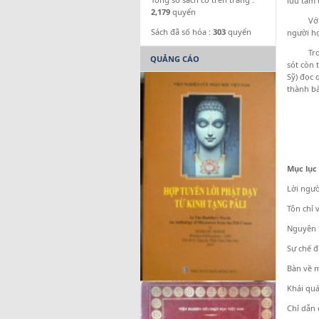
lưu tâm 
2,179
quyển
Với suy 
Sách đã số hóa :
303
quyển
người họ
Trong qu
QUẢNG CÁO
sót còn 
Sỹ) đọc 
thành bà
Mục lục
Lời ngườ
Tôn chỉ 
Nguyên l
Sự chế đ
Bàn về m
Khái quá
Chỉ dẫn 