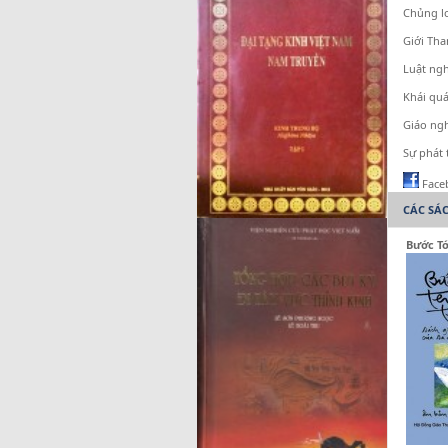
Chủng lo
Giới Tha
Luật ngh
Khái quá
Giáo ngh
Sự phát 
Face
CÁC SÁ
Bước Tớ