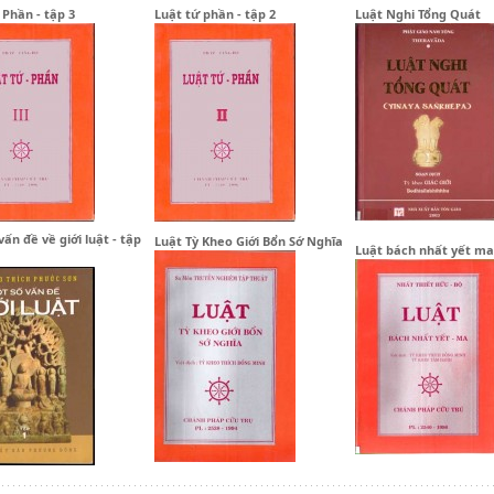
 Phần - tập 3
Luật tứ phần - tập 2
Luật Nghi Tổng Quát
vấn đề về giới luật - tập
Luật Tỳ Kheo Giới Bổn Sớ Nghĩa
Luật bách nhất yết ma