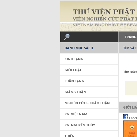
TRANG
DANH MỤC SÁCH
TÌM SÁ
KINH TẠNG
GIỚI LUẬT
Tìm sác
LUẬN TẠNG
GIẢNG LUẬN
NGHIÊN CỨU - KHẢO LUẬN
GIỚI LU
PG. VIỆT NAM
Face
PG. NGUYÊN THỦY
THIỀN