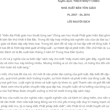
Tuyển dịch: THÍCH NHỰT CHIẾU
NHÀ XUẤT BẢN TÔN GIÁO
PL.2557 - DL.2014
LỜI NGƯỜI DỊCH
n đại Phật giáo học thuật tùng san" (Tùng san học thuật Phật giáo hiện đại) gồm 
t bản lần thứ nhất ở Đài Bắc. Trong đó tập hợp những bài nghiên cứu của các Đại sư, 
 giáo và được sắp xếp theo loại. Trong bộ sách đồ sộ này có hai tập viết về tông luật.
ới tựa đề là
Trình bày khái quát về tông Luật - sự thành lập và phát triển
. (Tên chữ Hán là: L
được đánh số là 88, xuất bản tháng 2 năm 67 Trung Hoa Dân Quốc).
 và ý nghĩa của sự biên tập" sách này cho biết "mấy mươi năm gần đây, người bàn về
ứu về môn học này không nhiều. Nhưng những ai có chí cầu học, có hứng thú đối với 
nhìn toàn bộ luật tạng."
 như tựa đề của nó, chỉ mới đi vào phần đại cương của giới luật, đặc biệt đề cập 
ốc, quá trình phiên dịch hoằng truyền, sự hình thành và phát triển của tông Luật. N
 loại giới học. Luật nghi tỳ-kheo và luật nghi tỳ-kheo-ni, giới Thanh văn và giới Bồ-tá
t, được xem như là phần chuyển tiếp qua tập hai, chuyên luận về tư tưởng của tông Luậ
tư của Tuệ Nhạc được chuyển xuống vị thứ số mười trong tập sách này).
c của nước ta còn nghèo nàn, người nghiên cứu và hành trì càng hiếm, cho nên vi
rất cần thiết. Hơn nữa luật tạng đóng vai trò chủ yếu trong việc duy trì mạng mạch củ
t pháp diệc trụ, tỳ-ni tạng diệt, Phật pháp diệc diệt", nên Phật tử có nhiệt huyết với