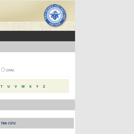
OPAC
T
U
V
W
X
Y
Z
 TRA CỨU