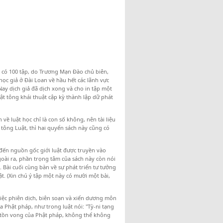
có 100 tập, do Trương Mạn Đào chủ biên,
học giả ở Đài Loan về hầu hết các lãnh vực
 Nay dịch giả đã dịch xong và cho in tập một
uật tông khái thuật cập kỳ thành lập dữ phát
 luật học chỉ là con số không, nên tài liệu
tông Luật, thì hai quyển sách này cũng có
đến nguồn gốc giới luật được truyền vào
goài ra, phần trọng tâm của sách này còn nói
t. Bài cuối cùng bàn về sự phát triển tư tưởng
t. (Xin chú ý tập một này có mười một bài,
ệc phiên dịch, biên soạn và xiển dương môn
a Phật pháp, như trong luật nói: "Tỳ-ni tạng
 sự tồn vong của Phật pháp, không thể không