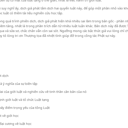
đến sự có mặt của luật tạng ở thế gian, nhất là việc hành trì giới luật.
nghĩ ấy, dịch giả phát tâm dịch hai quyển luật này, để góp một phần nhỏ vào kho 
c luật có thêm tài liệu nghiên cứu học tập.
á trình phiên dịch, dịch giả phát hiện khá nhiều sai lầm trong bản gốc - phần nhiề
tiềm tàng, nhất là trong phần trích dẫn từ nhiều luật luận khác. Bản dịch này đã đư
qua và sửa sơ, chắc chắn vẫn còn sai sót. Ngưỡng mong các bậc thức giả vui lòng chỉ c
y tỏ lòng tri ơn Thượng tọa đã nhiệt tình giúp đỡ trong công tác Phật sự này.
i dịch
và ý nghĩa của sự biên tập
ai của giới luật và nghiên cứu về tinh thần căn bản của nó
ịnh giới luật và tổ chức Luật tạng
ấy điểm trọng yếu của tông Luật
t về giới học
đại cương về luật học