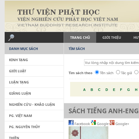
TRANG CHỦ
GIỚI THIỆU
HƯ
DANH MỤC SÁCH
TÌM SÁCH
KINH TẠNG
GIỚI LUẬT
Tìm sách theo
Tên sách
Tác giả
LUẬN TẠNG
A
B
C
D
E
F
G
H
GIẢNG LUẬN
NGHIÊN CỨU - KHẢO LUẬN
SÁCH TIẾNG ANH-ENG
PG. VIỆT NAM
Facebook
Google
Google+
PG. NGUYÊN THỦY
THIỀN