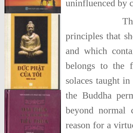
uninfluenced by c
The Kãlãma 
principles that s
and which contai
belongs to the
solaces taught in
the Buddha perm
beyond normal c
reason for a virt