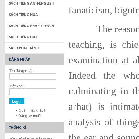
SÁCH TIẾNG ANH-ENGLISH
fanaticism, bigot
SÁCH TIẾNG HOA
SÁCH TIẾNG PHÁP-FRENCH
The reasonable
SÁCH TIẾNG ĐỨC
teaching, is chi
SÁCH PHÁT HÀNH
examination at al
ĐĂNG NHẬP
Tên đăng nhập
Indeed the who
Mật khẩu
culminating in t
arhat) is intim
Quên mật khẩu?
Đăng ký mới?
analysis of thing
THỐNG KÊ
the ear and sound
Tổng số sách có trên trang :