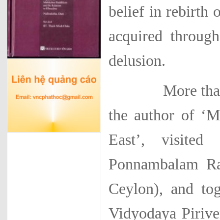
belief in rebirth 
acquired throug
delusion.
More than fift
the author of ‘
East’, visite
Ponnambalam Ram
Ceylon), and to
Vidyodaya Pirive