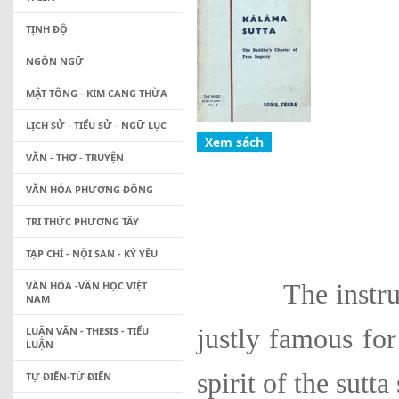
TỊNH ĐỘ
NGÔN NGỮ
MẬT TÔNG - KIM CANG THỪA
LỊCH SỬ - TIỂU SỬ - NGỮ LỤC
VĂN - THƠ - TRUYỆN
VĂN HÓA PHƯƠNG ĐÔNG
TRI THỨC PHƯƠNG TÂY
TẠP CHÍ - NỘI SAN - KỶ YẾU
VĂN HÓA -VĂN HỌC VIỆT
The instructio
NAM
justly famous for
LUẬN VĂN - THESIS - TIỂU
LUẬN
spirit of the sutt
TỰ ĐIỂN-TỪ ĐIỂN