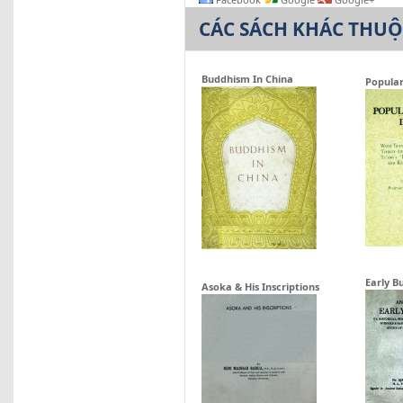
CÁC SÁCH KHÁC THU
Buddhism In China
Popular
Early B
Asoka & His Inscriptions