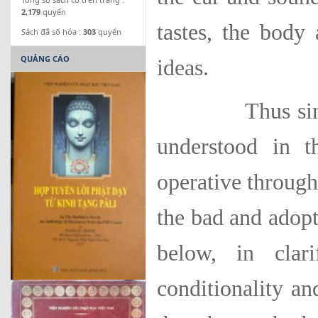
2,179
quyển
tastes, the body
Sách đã số hóa :
303
quyển
QUẢNG CÁO
ideas.
Thus since all
understood in t
operative througho
the bad and adopt
below, in clar
conditionality a