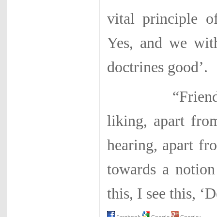
vital principle
Yes, and we wit
doctrines good’.
“Friend Savitt
liking, apart fr
hearing, apart fr
towards a notion
this, I see this, 
Facebook
Google
Google+