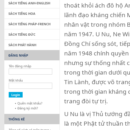
SÁCH TIẾNG ANH-ENGLISH
thoát khỏi ách đô hộ A
lãnh đạo kháng chiến 
SÁCH TIẾNG HOA
nhân vật trong nhóm B
SÁCH TIẾNG PHÁP-FRENCH
năm 1947. U Nu, Ne Wi
SÁCH TIẾNG ĐỨC
Đồng Chí sống sót, tiế
SÁCH PHÁT HÀNH
năm 1948 chính quyền 
ĐĂNG NHẬP
nhưng sự thống nhất củ
Tên đăng nhập
trong thời gian dưới qu
Tin Lành, được võ trang
Mật khẩu
trong thời gian kháng
trang đòi tự trị.
Quên mật khẩu?
Đăng ký mới?
U Nu là vị Thủ tướng đ
THỐNG KÊ
là một Phật tử thuần 
Tổng số sách có trên trang :