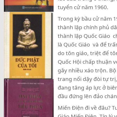
tuyển cử năm 1960.
Trong kỳ bầu cử năm 19
thành lập chính phủ dâ
thành lập Quốc Giáo ch
là Quốc Giáo và để trấ
do tôn giáo, triệt để 
Quốc Hội chấp thuận v
gây nhiều xáo trộn. Bộ 
trang nổi dậy đòi tự trị
đang tăng áp lực ở biê
đầu đứng lên đảo chá
Miến Điện đi về đâu? T
Giáo Miến Điện, Tín lý 