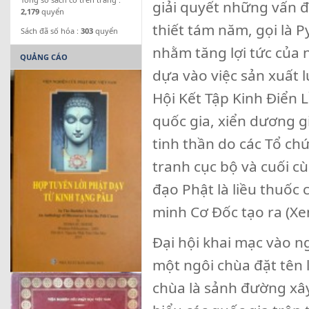
giải quyết những vấn đ
2,179
quyển
thiết tám năm, gọi là 
Sách đã số hóa :
303
quyển
nhằm tăng lợi tức của 
QUẢNG CÁO
dựa vào việc sản xuất 
Hội Kết Tập Kinh Điển L
quốc gia, xiển dương g
tinh thần do các Tổ ch
tranh cục bộ và cuối c
đạo Phật là liều thuốc
minh Cơ Đốc tạo ra (Xem
Đại hội khai mạc vào n
một ngôi chùa đặt tên 
chùa là sảnh đường xây