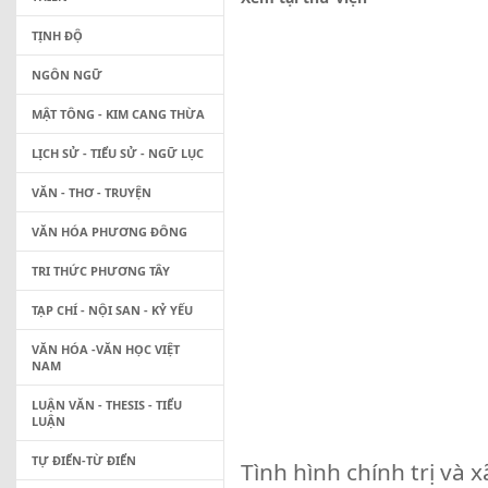
TỊNH ĐỘ
NGÔN NGỮ
MẬT TÔNG - KIM CANG THỪA
LỊCH SỬ - TIỂU SỬ - NGỮ LỤC
VĂN - THƠ - TRUYỆN
VĂN HÓA PHƯƠNG ĐÔNG
TRI THỨC PHƯƠNG TÂY
TẠP CHÍ - NỘI SAN - KỶ YẾU
VĂN HÓA -VĂN HỌC VIỆT
NAM
LUẬN VĂN - THESIS - TIỂU
LUẬN
TỰ ĐIỂN-TỪ ĐIỂN
Tình hình chính trị và 