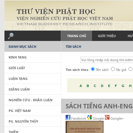
TRANG CHỦ
GIỚI THIỆU
HƯ
DANH MỤC SÁCH
TÌM SÁCH
KINH TẠNG
GIỚI LUẬT
Tìm sách theo
Tên sách
Tác giả
LUẬN TẠNG
A
B
C
D
E
F
G
H
GIẢNG LUẬN
NGHIÊN CỨU - KHẢO LUẬN
SÁCH TIẾNG ANH-ENG
PG. VIỆT NAM
Facebook
Google
Google+
PG. NGUYÊN THỦY
THIỀN