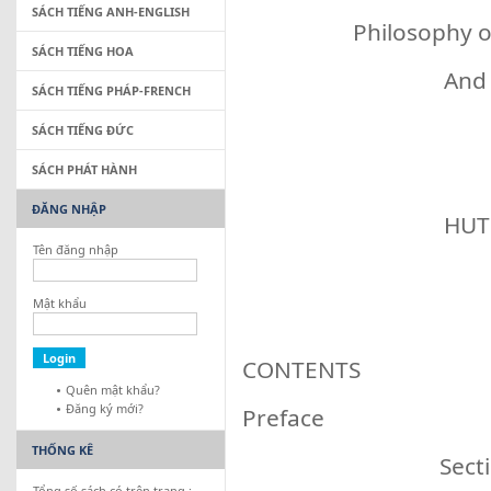
SÁCH TIẾNG ANH-ENGLISH
Philosophy o
SÁCH TIẾNG HOA
And 
SÁCH TIẾNG PHÁP-FRENCH
SÁCH TIẾNG ĐỨC
SÁCH PHÁT HÀNH
ĐĂNG NHẬP
HUT
Tên đăng nhập
Mật khẩu
CONTENTS
Quên mật khẩu?
Đăng ký mới?
Preface
THỐNG KÊ
Section
Tổng số sách có trên trang :