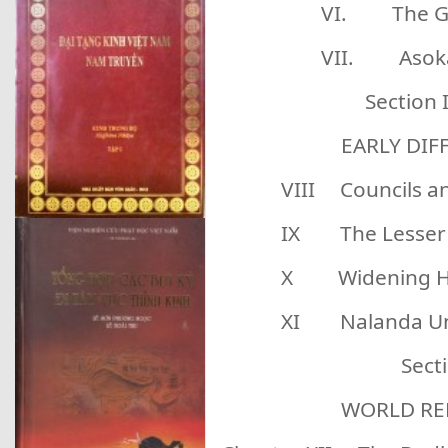
VI. The Go
VII. Asok
Section 
EARLY DIFFER
VIII Councils and
IX The Lesser V
X Widening Hor
XI Nalanda Univ
Section
WORLD RELI