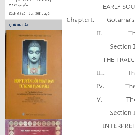
EARLY SOUR
2,179
quyển
Sách đã số hóa :
303
quyển
ChapterI. Gotama’s 
QUẢNG CÁO
II. The P
Section I
THE TRADIT
III. The 
IV. The Je
V. The Th
Section I
INTERPRETA