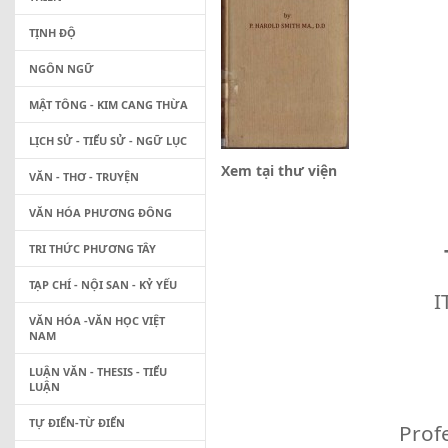
TỊNH ĐỘ
NGÔN NGỮ
MẬT TÔNG - KIM CANG THỪA
LỊCH SỬ - TIỂU SỬ - NGỮ LỤC
Xem tại thư viện
VĂN - THƠ - TRUYỆN
VĂN HÓA PHƯƠNG ĐÔNG
TRI THỨC PHƯƠNG TÂY
TẠP CHÍ - NỘI SAN - KỶ YẾU
I
VĂN HÓA -VĂN HỌC VIỆT
NAM
LUẬN VĂN - THESIS - TIỂU
LUẬN
TỰ ĐIỂN-TỪ ĐIỂN
Prof