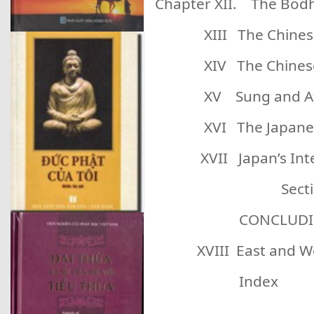
Chapter XII. The Bodh
XIII The Chinese 
XIV The Chinese I
XV Sung and Af
XVI The Japanese 
XVII Japan’s Inter
Section 
CONCLUDING 
XVIII East and W
Index