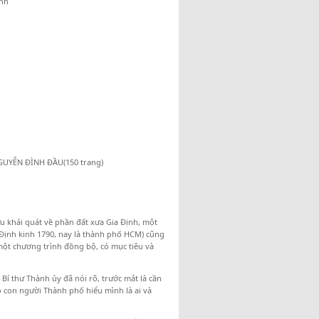
inh
GUYỄN ĐÌNH ĐẦU(150 trang)
u khái quát về phần đất xưa Gia Định, một
a Định kinh 1790, nay là thành phố HCM) cũng
một chương trình đồng bộ, có mục tiêu và
í thư Thành ủy đã nói rõ, trước mắt là cần
con người Thành phố hiểu mình là ai và