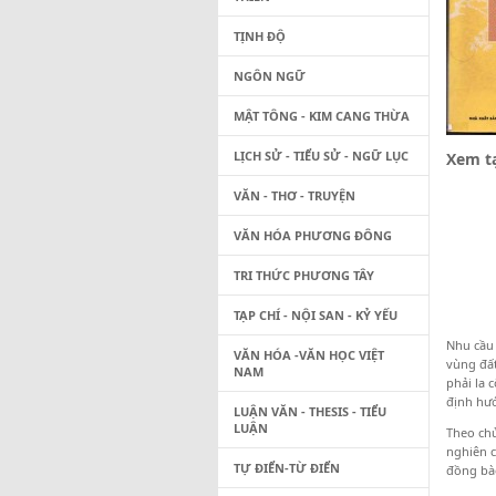
TỊNH ĐỘ
NGÔN NGỮ
MẬT TÔNG - KIM CANG THỪA
LỊCH SỬ - TIỂU SỬ - NGỮ LỤC
Xem tạ
VĂN - THƠ - TRUYỆN
VĂN HÓA PHƯƠNG ĐÔNG
TRI THỨC PHƯƠNG TÂY
TẠP CHÍ - NỘI SAN - KỶ YẾU
Nhu cầu 
VĂN HÓA -VĂN HỌC VIỆT
vùng đất
NAM
phải la 
định hướ
LUẬN VĂN - THESIS - TIỂU
LUẬN
Theo chủ
nghiên 
TỰ ĐIỂN-TỪ ĐIỂN
đồng bào