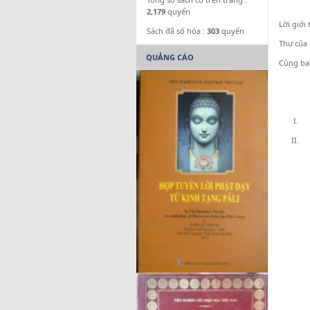
2,179
quyển
Lời giới 
Sách đã số hóa :
303
quyển
Thư của
QUẢNG CÁO
Cùng bạ
I. NHỮ
II. NH