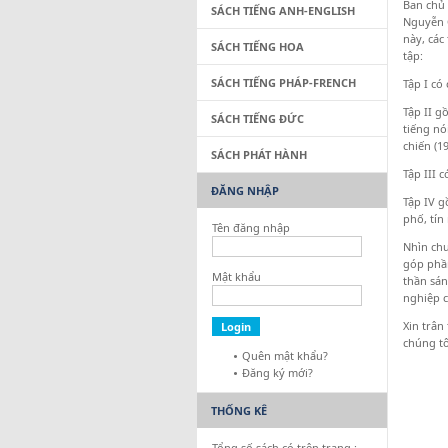
Ban chủ
SÁCH TIẾNG ANH-ENGLISH
Nguyễn C
này, các
SÁCH TIẾNG HOA
tập:
SÁCH TIẾNG PHÁP-FRENCH
Tập I có
Tập II g
SÁCH TIẾNG ĐỨC
tiếng nó
chiến (1
SÁCH PHÁT HÀNH
Tập III 
ĐĂNG NHẬP
Tập IV g
phố, tín
Tên đăng nhập
Nhìn chu
góp phần
Mật khẩu
thần sán
nghiệp c
Xin trân
chúng t
Quên mật khẩu?
Đăng ký mới?
THỐNG KÊ
Tổng số sách có trên trang :