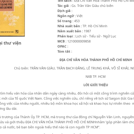
Tên sách :
Địa Chi Văn Hóa Thành Phồ Hồ Chí M
Tác giả :
Gs. Trần Văn Giàu chủ biên
Dịch giả :
Ngôn ngữ :
Việt
Số trang :
453
Nhà xuất bản :
TP. Hồ Chí Minh
Năm xuất bản :
1987
Phân loại :
Lịch sử - Tiểu sử - Ngữ Lục
MCB :
1210000009858
i thư viện
OPAC :
Tóm tắt :
ĐỊA CHÍ VĂN HÓA THÀNH PHỐ HỒ CHÍ MINH
Chủ biên: TRẦN VĂN GIÀU, TRẦN BẠCH ĐẰNG, LÊ TRUNG KHẢ, VÕ SĨ KHẢI, N
NXB TP. HCM
LỜI GIỚI THIỆU
tìm hiểu văn hóa của nhân dân ngày càng nhiều, đòi hỏi có một công trình nghiên cứ
 mới của Tổ quốc Việt Nam. Công việc nghiên cứu, chỉ riêng về lịch sử Saigon (tức Gi
công việc của nhiều người, nhiều bộ môn khoa học xã hội và khao học tự nhiên theo 
ng lâu dài.
 trương của Thành Ủy TP. HCM, mà trong thư của đồng chí Nguyễn Văn Linh, nguyên B
cứu và giới thiệu ĐỊA CHI VĂN HÓA THÀNH PHỒ HỒ CHÍ MINHnhằm ‘góp phần làm cho 
 cả nước, bè bạn bên ngoài hiểu thế nào là con người TP HCM”.