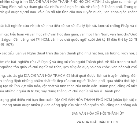
 nhiệm công trình ĐỊA CHI VĂN HÓA THÀNH PHỒ HỒ CHÍ MINH là các giáo su, nhà nghi
ông Bình, với sự tham gia của nhiều nhà nghiên cứu về xã hội ở Thành phố. Trong qu
 tác giả được sự chỉ đạo và giúp đỡ tận tình của Ban Tuyên huấn, Ban Khoa giáo Thàn
 các bài nghiên cứu về lịch sử như tiểu sử, sơ sử, địa lý lịch sử, lược sử chống Pháp và
ồm các tiểu luận về văn học như văn học dân gian, văn học Hán Nôm, văn học chữ Quốc 
i Saigon đến tiếng nói TP. HCM, văn học chữ quốc ngữ cuối thề kỷ 19 đầu thế kỷ 20.
945-1975).
có các tiểu luận về Nghệ thuật trên địa bàn thành phố như hát bội, cải lương, kịch nói,
ồm các bài nghiên cứu về Đạo lý và ứng xử của người Thành phố, về đấu tranh tư tưỏ
 ngưỡng tôn giáo và chủ nghĩa vô thần, lịch sử giáo dục, Saigon khỏe, văn hóa vật chấ
ng, các tác giả ĐỊA CHI VĂN HÓA TP.HCM đã khái quát được lịch sử truyền thống, đóng
 khẳng định những phẩm chất tốt đẹp của con người Thành phố qua nhiều thời kỳ lịc
g tạo về lĩnh vực văn hóa, vật chất và tinh thần của nhân dân Thành phố, cũng cố niề
ủa những ngưòi đi trước, xây dựng thắng lợi chủ nghĩa xã hội ở Thành phố.
 trọng giới thiệu với bạn đọc cuốn ĐỊA CHI VĂN HÓA THÀNH PHỐ HCM (phần lịch sử) củ
ôi mong nhận được nhiều ý kiến đóng góp của các nhà nghiên cứu cũng như đông đả
BAN VĂN HÓA XÃ HỘI THÀNH ÙY
VÀ NHÀ XUẤT BẢN TP.HCM