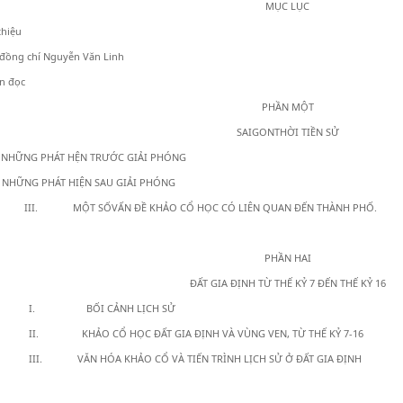
MỤC LỤC
thiệu
 đồng chí Nguyễn Văn Linh
n đọc
PHẦN MỘT
SAIGONTHỜI TIỀN SỬ
NG PHÁT HỆN TRƯỚC GIẢI PHÓNG
ỮNG PHÁT HIỆN SAU GIẢI PHÓNG
III. MỘT SỐVẤN ĐỀ KHẢO CỔ HỌC CÓ LIÊN QUAN ĐẾN THÀNH PHỐ.
PHẦN HAI
ĐẤT GIA ĐỊNH TỪ THẾ KỶ 7 ĐẾN THẾ KỶ 16
I. BỐI CẢNH LỊCH SỬ
II. KHẢO CỔ HỌC ĐẤT GIA ĐỊNH VÀ VÙNG VEN, TỪ THẾ KỶ 7-16
III. VĂN HÓA KHẢO CỔ VÀ TIẾN TRÌNH LỊCH SỬ Ở ĐẤT GIA ĐỊNH