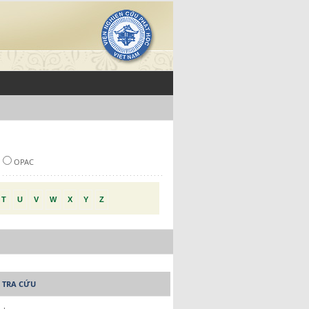
OPAC
T
U
V
W
X
Y
Z
 TRA CỨU