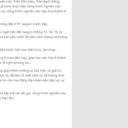
ên cứu: Trần Văn Giàu, Trần Bạch Đằng,
á trình thực hiện công trình nghiên cứu
h ủy, công trình nghiên cứu này chia thành 4
 chống Mỹ ở TP. Saigon trước đây.
ngữ trên đất Saigon thế kỷ 17, 18, 19, từ
 Thơ văn yêu nước 30 năm cách mạng và kháng
 điêu khắc, hội họa, kiến trúc, âm nhạc…
ng từ xưa đến nay, giao lưu văn hóa ở thành
t, lễ nghi phong tục…
 góp thêm những tư liệu mới, có giá trị,
h sử, đã làm rõ một cách có hệ thống tinh
m tin cho mọi tầng lớp nhân dân tiếp tục sự
a tập thể các tác giả công trình nghiên cứu.
o bạn đọc.