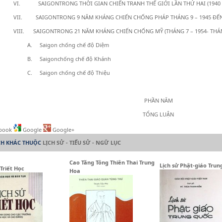
VI. SAIGONTRONG THỜI GIAN CHIẾN TRANH THẾ GIỚI LẦN THỨ HAI (1940 –
VII. SAIGONTRONG 9 NĂM KHÁNG CHIẾN CHỐNG PHÁP THÁNG 9 – 1945 ĐẾN 
VIII. SAIGONTRONG 21 NĂM KHÁNG CHIẾN CHỐNG MỸ (THÁNG 7 – 1954- THÁNG
A. Saigon chống chế độ Diệm
B. Saigonchống chế độ Khánh
C. Saigon chống chế độ Thiệu
PHẦN NĂM
TỔNG LUẬN
book
Google
Google+
CH KHÁC THUỘC
LỊCH SỬ - TIỂU SỬ - NGỮ LỤC
Cao Tăng Tông Thiên Thai Trung
Lịch sử Phật-giáo Tru
 Triết Học
Hoa