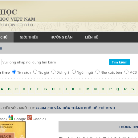
 CHỦ
GIỚI THIỆU
HƯỚNG DẪN
LIÊN HỆ
CH
h theo
Tên sách
Tác giả
Dịch giả
Ngôn ngữ
Nhà xuất bản
MCB
A
B
C
D
E
F
G
H
I
J
K
L
M
N
O
P
Q
R
S
 - TIỂU SỬ - NGỮ LỤC
>> ĐỊA CHI VĂN HÓA THÀNH PHỒ HỒ CHÍ MINH
book
Google
Google+
THÔNG TIN