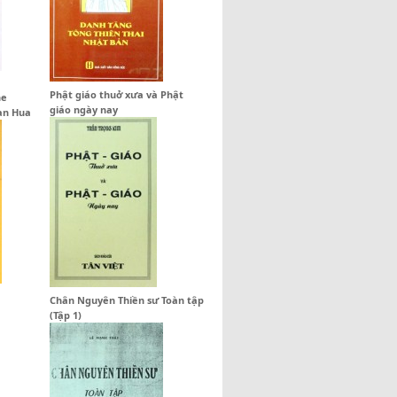
Phật giáo thuở xưa và Phật
he
giáo ngày nay
an Hua
Chân Nguyên Thiền sư Toàn tập
(Tập 1)