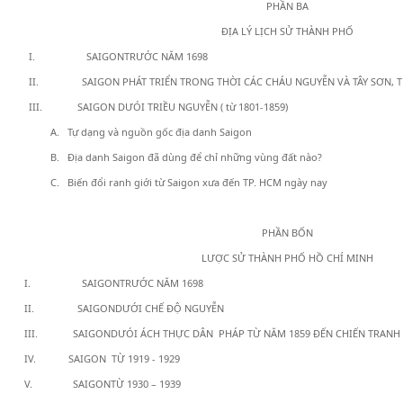
PHẦN BA
ĐỊA LÝ LỊCH SỬ THÀNH PHỐ
I. SAIGONTRƯỚC NĂM 1698
II. SAIGON PHÁT TRIỂN TRONG THỜI CÁC CHÁU NGUYỄN VÀ TÂY SƠN, TỪ
III. SAIGON DƯÓI TRIỀU NGUYỄN ( từ 1801-1859)
A. Tự dạng và nguồn gốc địa danh Saigon
B. Địa danh Saigon đã dùng để chỉ những vùng đất nào?
C. Biến đổi ranh giới từ Saigon xưa đến TP. HCM ngày nay
PHẦN BỐN
LƯỢC SỬ THÀNH PHỐ HỒ CHÍ MINH
I. SAIGONTRƯỚC NĂM 1698
II. SAIGONDƯỚI CHẾ ĐỘ NGUYỄN
III. SAIGONDƯÓI ÁCH THỰC DÂN PHÁP TỪ NĂM 1859 ĐẾN CHIẾN TRANH T
IV. SAIGON TỪ 1919 - 1929
V. SAIGONTỪ 1930 – 1939