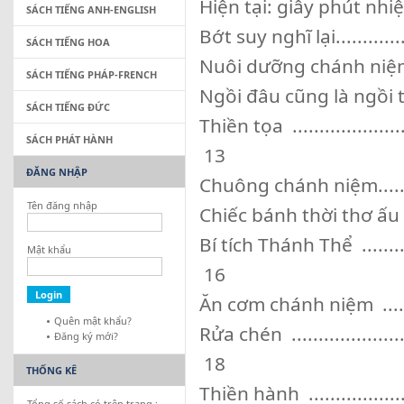
Hiện tại: giây phút nhiệm mầu 
SÁCH TIẾNG ANH-ENGLISH
Bớt suy nghĩ lại..................
SÁCH TIẾNG HOA
Nuôi dưỡng chánh niệm tron
SÁCH TIẾNG PHÁP-FRENCH
Ngồi đâu cũng là ngồi thiền ...
SÁCH TIẾNG ĐỨC
Thiền tọa .........................
SÁCH PHÁT HÀNH
13
ĐĂNG NHẬP
Chuông chánh niệm..............
Tên đăng nhập
Chiếc bánh thời thơ ấu .........
Bí tích Thánh Thể ...............
Mật khẩu
16
Ăn cơm chánh niệm ..............
Quên mật khẩu?
Rửa chén ..........................
Đăng ký mới?
18
THỐNG KÊ
Thiền hành .......................
Tổng số sách có trên trang :