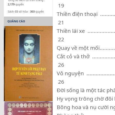
19
2,179
quyển
Sách đã số hóa :
303
quyển
Thiền điện thoại .................
21
QUẢNG CÁO
Thiền lái xe ......................
22
Quay về một mối.................
Cắt cỏ và thở ....................
26
Vô nguyện ........................
26
Đời sống là một tác phẩm ngh
Hy vọng trông chờ đôi khi là
Bông hoa và nụ cười ngài Ca D