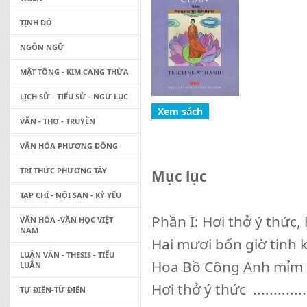
TỊNH ĐỘ
NGÔN NGỮ
MẬT TÔNG - KIM CANG THỪA
LỊCH SỬ - TIỂU SỬ - NGỮ LỤC
VĂN - THƠ - TRUYỆN
VĂN HÓA PHƯƠNG ĐÔNG
TRI THỨC PHƯƠNG TÂY
Mục lục
TẠP CHÍ - NỘI SAN - KỶ YẾU
Phần I: Hơi thở ý thức, hơi 
VĂN HÓA -VĂN HỌC VIỆT
NAM
Hai mươi bốn giờ tinh khôi ....
LUẬN VĂN - THESIS - TIỂU
Hoa Bồ Công Anh mỉm cười cho 
LUẬN
Hơi thở ý thức ...................
TỰ ĐIỂN-TỪ ĐIỂN