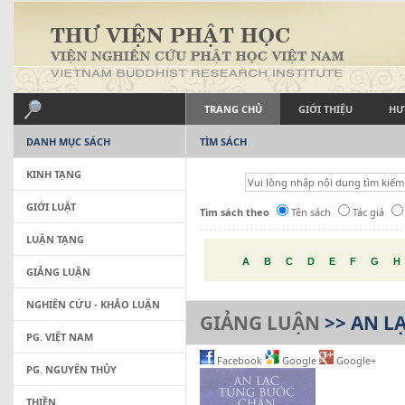
TRANG CHỦ
GIỚI THIỆU
HƯ
DANH MỤC SÁCH
TÌM SÁCH
KINH TẠNG
GIỚI LUẬT
Tìm sách theo
Tên sách
Tác giả
LUẬN TẠNG
A
B
C
D
E
F
G
H
GIẢNG LUẬN
NGHIÊN CỨU - KHẢO LUẬN
GIẢNG LUẬN
>> AN L
PG. VIỆT NAM
Facebook
Google
Google+
PG. NGUYÊN THỦY
THIỀN