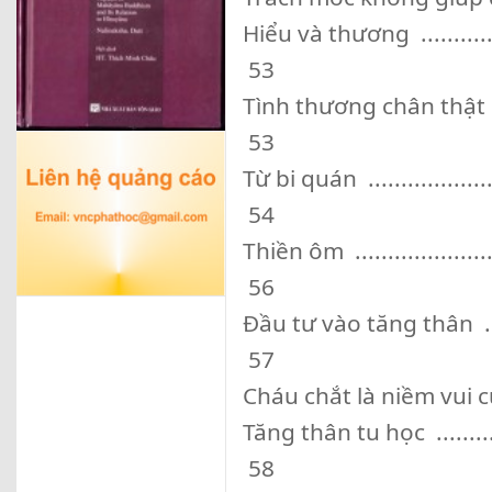
Hiểu và thương ..................
53
Tình thương chân thật ..........
53
Từ bi quán ........................
54
Thiền ôm ..........................
56
Đầu tư vào tăng thân ...........
57
Cháu chắt là niềm vui của ông
Tăng thân tu học ................
58