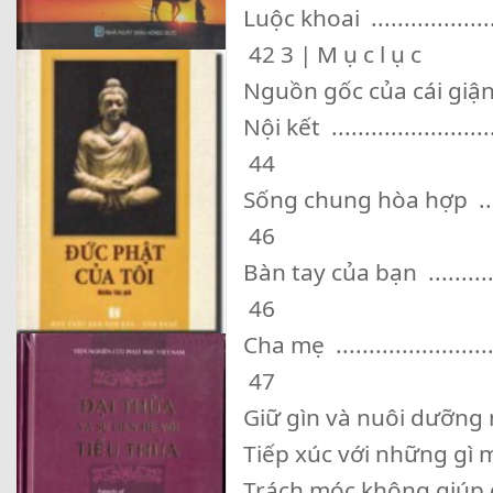
Luộc khoai ........................
42 3 | M ụ c l ụ c
Nguồn gốc của cái giận ........
Nội kết ............................
44
Sống chung hòa hợp .............
46
Bàn tay của bạn .................
46
Cha mẹ ............................
47
Giữ gìn và nuôi dưỡng những
Tiếp xúc với những gì mầu nhi
Trách móc không giúp được gì .