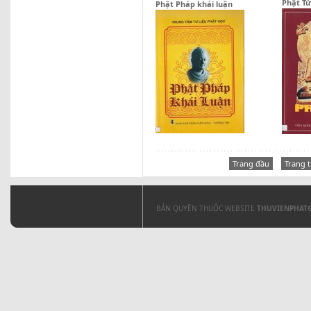
Phật Tử
Phật Pháp khái luận
Trang đầu
Trang 
BẢN QUYỀN THUỘC WEBSITE
THUVIENPHAT