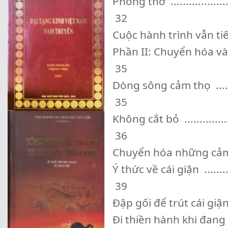
Phòng thở ........................
32
Cuộc hành trình vẫn tiếp tục ..
Phần II: Chuyển hóa và trị liệu
35
Dòng sông cảm thọ ..............
35
Không cắt bỏ .....................
36
Chuyển hóa những cảm thọ .....
Ý thức về cái giận ...............
39
Đập gối để trút cái giận .......
Đi thiền hành khi đang giận ...