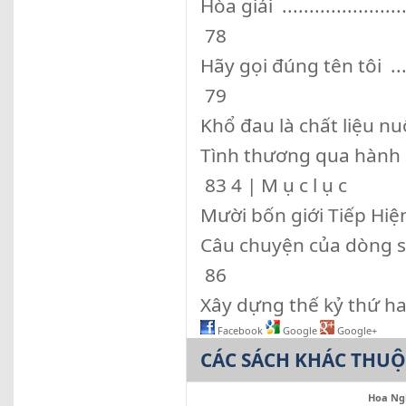
Hòa giải ..........................
78
Hãy gọi đúng tên tôi ............
79
Khổ đau là chất liệu nuôi d
Tình thương qua hành động ....
83 4 | M ụ c l ụ c
Mười bốn giới Tiếp Hiện .......
Câu chuyện của dòng sông .....
86
Xây dựng thế kỷ thứ hai mươi 
Facebook
Google
Google+
CÁC SÁCH KHÁC THU
Hoa Ng