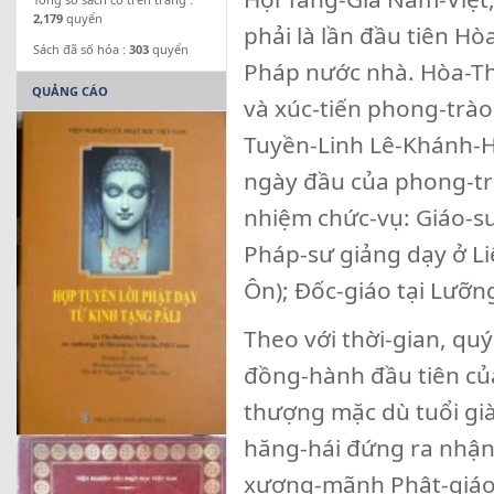
2,179
quyển
phải là lần đầu tiên H
Sách đã số hóa :
303
quyển
Pháp nước nhà. Hòa-Th
QUẢNG CÁO
và xúc-tiến phong-trà
Tuyền-Linh Lê-Khánh-H
ngày đầu của phong-t
nhiệm chức-vụ: Giáo-sư
Pháp-sư giảng dạy ở Li
Ôn); Đốc-giáo tại Lưỡn
Theo với thời-gian, q
đồng-hành đầu tiên của
thượng mặc dù tuổi già
hăng-hái đứng ra nhận
xương-mãnh Phật-giáo 