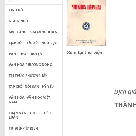
TỊNH ĐỘ
NGÔN NGỮ
MẬT TÔNG - KIM CANG THỪA
LỊCH SỬ - TIỂU SỬ - NGỮ LỤC
Xem tại thư viện
VĂN - THƠ - TRUYỆN
VĂN HÓA PHƯƠNG ĐÔNG
TRI THỨC PHƯƠNG TÂY
TẠP CHÍ - NỘI SAN - KỶ YẾU
Dịch giả
VĂN HÓA -VĂN HỌC VIỆT
NAM
THÀNH
LUẬN VĂN - THESIS - TIỂU
LUẬN
TỰ ĐIỂN-TỪ ĐIỂN