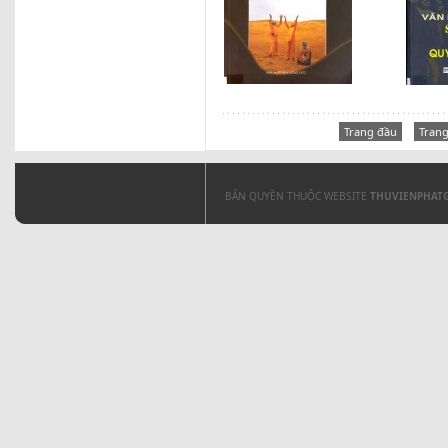
Trang đầu
Trang
BẢN QUYỀN THUỘC WEBSITE
THUVIENPHAT