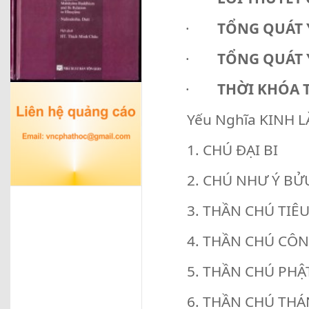
·
TỔNG QUÁT 
·
TỔNG QUÁT 
·
THỜI KHÓA 
Yếu Nghĩa KINH L
1. CHÚ ĐẠI BI
2. CHÚ NHƯ Ý BỬU 
3. THẦN CHÚ TIÊU 
4. THẦN CHÚ CÔNG
5. THẦN CHÚ PHẬT
6. THẦN CHÚ THÁN