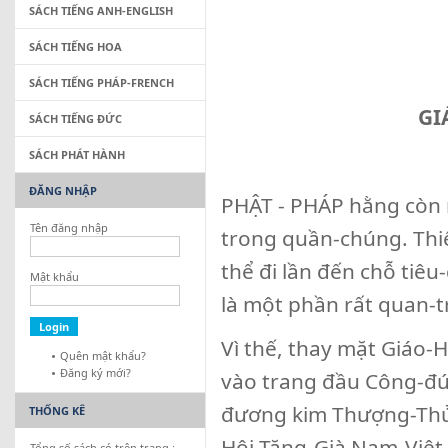
SÁCH TIẾNG ANH-ENGLISH
SÁCH TIẾNG HOA
SÁCH TIẾNG PHÁP-FRENCH
GI
SÁCH TIẾNG ĐỨC
SÁCH PHÁT HÀNH
ĐĂNG NHẬP
PHẬT - PHÁP hằng còn 
Tên đăng nhập
trong quần-chúng. Thi
thể đi lần đến chỗ tiê
Mật khẩu
là một phần rất quan-t
Vì thế, thay mặt Giáo-H
Quên mật khẩu?
Đăng ký mới?
vào trang đầu Công-đứ
đương kim Thượng-Thủ
THỐNG KÊ
Hội Tăng-Già Nam-Việt,
Tổng số sách có trên trang :