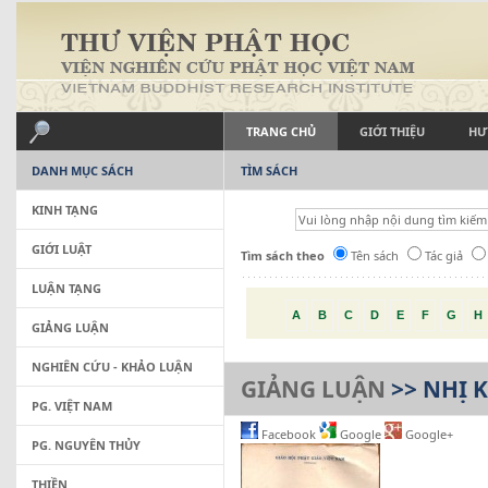
TRANG CHỦ
GIỚI THIỆU
HƯ
DANH MỤC SÁCH
TÌM SÁCH
KINH TẠNG
GIỚI LUẬT
Tìm sách theo
Tên sách
Tác giả
LUẬN TẠNG
A
B
C
D
E
F
G
H
GIẢNG LUẬN
NGHIÊN CỨU - KHẢO LUẬN
GIẢNG LUẬN
>> NHỊ K
PG. VIỆT NAM
Facebook
Google
Google+
PG. NGUYÊN THỦY
THIỀN