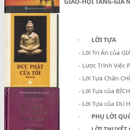
GIÁO-HỘI TĂNG-GIÀ 
·
LỜI TỰA
- Lời Tri Ân của GI
- Lược Trình Việc P
- Lời Tựa Chấn CH
- Lời Tựa của BÍCH
- Lời Tựa của DU 
·
PHỤ LỜI QU
·
LỜI THUYẾT 