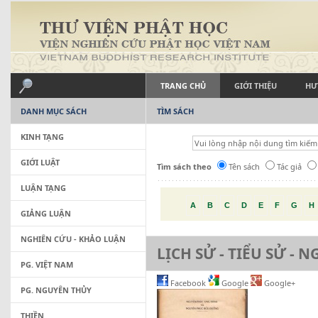
TRANG CHỦ
GIỚI THIỆU
HƯ
DANH MỤC SÁCH
TÌM SÁCH
KINH TẠNG
GIỚI LUẬT
Tìm sách theo
Tên sách
Tác giả
LUẬN TẠNG
A
B
C
D
E
F
G
H
GIẢNG LUẬN
NGHIÊN CỨU - KHẢO LUẬN
LỊCH SỬ - TIỂU SỬ - 
PG. VIỆT NAM
Facebook
Google
Google+
PG. NGUYÊN THỦY
THIỀN