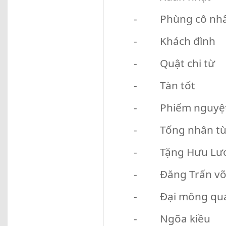
- Phùng cô nh
- Khách đình
- Quật chi từ
- Tàn tốt
- Phiếm nguyệ
- Tống nhân tù
- Tặng Hưu Lươ
- Đăng Trấn võ 
- Đại mông qu
- Ngõa kiều