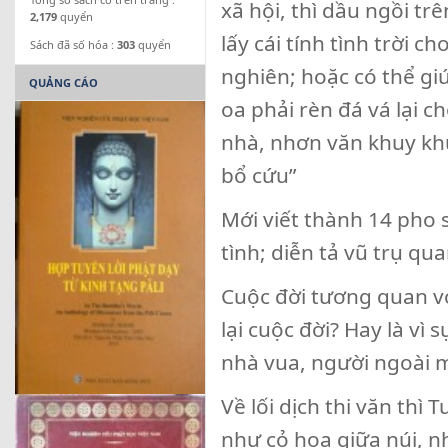
xã hội, thì dầu ngồi tr
2,179
quyển
lấy cái tính tình trời 
Sách đã số hóa :
303
quyển
nghiên; hoặc có thể gi
QUẢNG CÁO
oa phải rèn đá vá lại c
nhà, nhơn văn khuy kh
bổ cứu”
Mới viết thành 14 pho 
tình; diễn tả vũ trụ q
Cuộc đời tương quan vớ
lại cuộc đời? Hay là vì 
nhà vua, người ngoài 
Về lối dịch thi văn thì
như cỏ hoa giữa núi, n