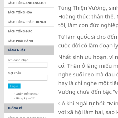
SÁCH TIẾNG ANH-ENGLISH
Tùng Thiện Vương, sin
SÁCH TIẾNG HOA
Hoàng thúc; thân thế, 
SÁCH TIẾNG PHÁP-FRENCH
tôi, làm con đức nghiệp
SÁCH TIẾNG ĐỨC
Từ làm quốc sĩ cho đến
SÁCH PHÁT HÀNH
cuộc đời có lắm đoạn l
ĐĂNG NHẬP
Nhất sinh ưu hoạn, vì m
Tên đăng nhập
cổ. Thân ở lăng miếu 
nghe suối reo mà đau đ
Mật khẩu
hay là chỉ nghe một ti
Vương chưa đến bậc “v
Quên mật khẩu?
Đăng ký mới?
Có khi Ngài tự hỏi: “Mì
THỐNG KÊ
với xã hội làm hai, sao
Tổng số sách có trên trang :