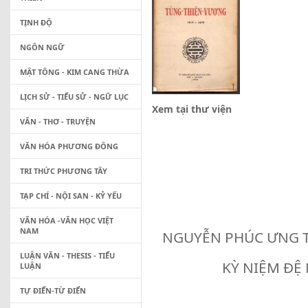
TỊNH ĐỘ
NGÔN NGỮ
MẬT TÔNG - KIM CANG THỪA
LỊCH SỬ - TIỂU SỬ - NGỮ LỤC
Xem tại thư viện
VĂN - THƠ - TRUYỆN
VĂN HÓA PHƯƠNG ĐÔNG
TRI THỨC PHƯƠNG TÂY
TẠP CHÍ - NỘI SAN - KỶ YẾU
VĂN HÓA -VĂN HỌC VIỆT
NAM
NGUYỄN PHÚC ƯNG T
LUẬN VĂN - THESIS - TIỂU
KỲ NIỆM ĐỆ
LUẬN
TỰ ĐIỂN-TỪ ĐIỂN