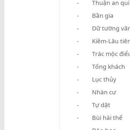
- Thuận an qui
- Bần gia
- Dữ tường vân 
- Kiềm-Lâu tiên
- Trác mộc điể
- Tống khách
- Lục thủy
- Nhàn cư
- Tự dật
- Bùi hài thể