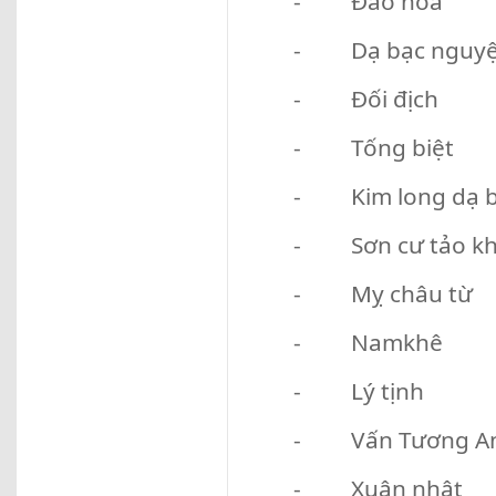
- Đào hoa
- Dạ bạc nguyệt
- Đối địch
- Tống biệt
- Kim long dạ 
- Sơn cư tảo kh
- Mỵ châu từ
- Namkhê
- Lý tịnh
- Vấn Tương An
- Xuân nhật