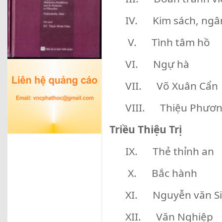
IV. Kim sách, ngâ
V. Tình tâm hồ
VI. Ngự hà
VII. Võ Xuân Cẩn
VIII. Thiệu Phươn
Triều Thiệu Trị
IX. Thẻ thỉnh an
X. Bắc hành
XI. Nguyễn văn S
XII. Văn Nghiệp