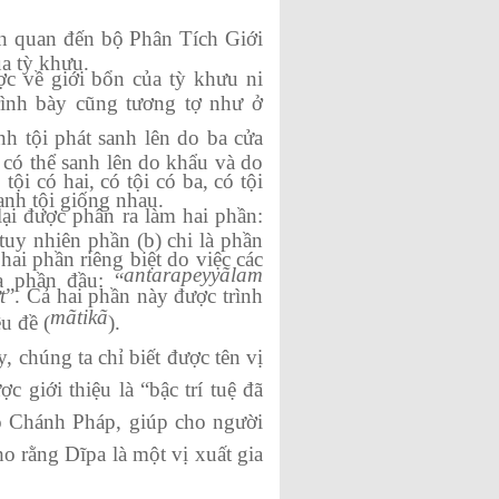
iên quan đến bộ Phân Tích Giới
a tỳ khưu.
c về giới bổn của tỳ khưu ni
rình bày cũng tương tợ như ở
h tội phát sanh lên do ba cửa
 có thể sanh lên do khẩu và do
ội có hai, có tội có ba, có tội
anh tội giống nhau.
lại được phân ra làm hai phần:
uy nhiên phần (b) chi là phần
hai phần riêng biệt do việc các
antarapeyyãlam
a phần đầu: “
t
”. Cả hai phần này được trình
mãtikã
u đề (
).
 chúng ta chỉ biết được tên vị
c giới thiệu là “bậc trí tuệ đã
 Chánh Pháp, giúp cho người
o rằng Dĩpa là một vị xuất gia