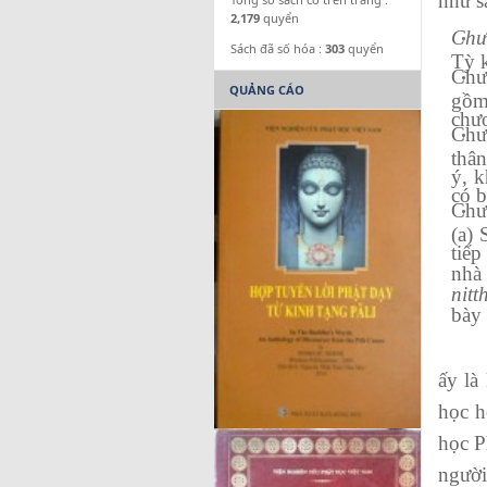
như s
2,179
quyển
Chư
Sách đã số hóa :
303
quyển
Tỳ 
Chư
QUẢNG CÁO
gồm
chươ
Chư
thân
ý, k
có b
Chư
(a) 
tiếp
nhà
nitt
bày 
Về ph
ấy là
học h
học P
người