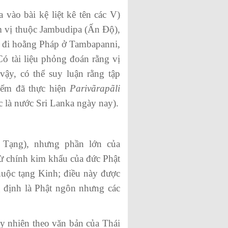
o bài kệ liệt kê tên các V)
ăm vị thuộc Jambudipa (Ấn Độ),
m đi hoằng Pháp ở Tambapanni,
Có tài liệu phỏng đoán rằng vị
vậy, có thể suy luận rằng tập
iểm đã thực hiện
Parivãrapã
l
i
 là nước Sri Lanka ngày nay).
Tạng), nhưng phần lớn của
từ chính kim khẩu của đức Phật
huộc tạng Kinh; điều này được
định là Phật ngôn nhưng các
 nhiên theo văn bản của Thái