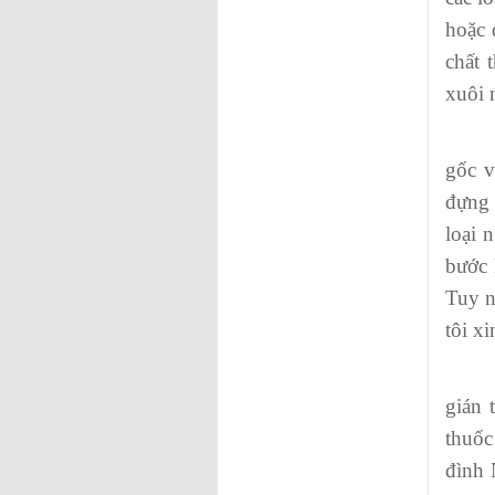
hoặc 
chất 
xuôi 
Về vă
gốc v
đựng 
loại 
bước 
Tuy n
tôi x
Nhân 
gián 
thuốc
đình 