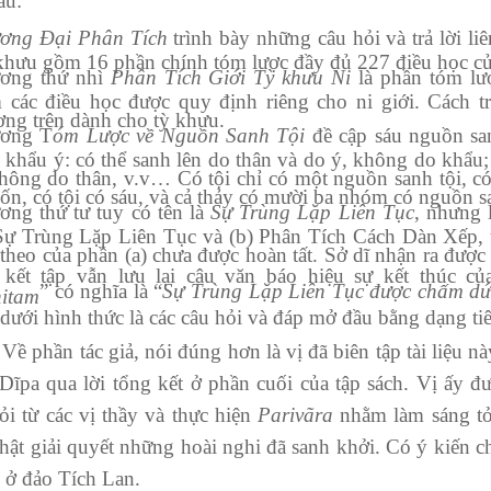
au:
ơng Đại Phân Tích
trình bày những câu hỏi và trả lời l
khưu gồm 16 phần chính tóm lược đầy đủ 227 điều học củ
ơng thứ nhì
Phân
Tích Giới Tỳ khưu Ni
là phần tóm lượ
 các điều học được quy định riêng cho ni giới. Cách t
ng trên dành cho tỳ khưu.
ơng T
óm Lược về Ng
uồ
n Sanh Tội
đề cập sáu nguồn san
 khẩu ý: có thể sanh lên do thân và do ý, không do khẩu;
hông do thân, v.v… Có tội chỉ có một nguồn sanh tội, có t
ốn, có tội có sáu, và cả thảy có mười ba nhóm có nguồn s
ơng thứ tư tuy có tên là
Sự Trùng Lặp Liên Tục
, nhưng 
Sự Trùng Lặp Liên Tục và (b) Phân Tích Cách Dàn Xếp, t
 theo của phần (a) chưa được hoàn tất. Sở dĩ nhận ra được 
 kết tập vẫn lưu lại câu văn báo hiệu sự kết thúc củ
” có nghĩa là “
Sự Trùng Lặp Liên Tục được chấ
m
dứ
hitam
dưới hình thức là các câu hỏi và đáp mở đầu bằng dạng tiê
ần tác giả, nói đúng hơn là vị đã biên tập tài liệu này,
 Dĩpa qua lời tổng kết ở phần cuối của tập sách. Vị ấy đượ
ỏi từ các vị thầy và thực hiện
Parivãra
nhằm làm sáng tỏ
hật giải quyết những hoài nghi đã sanh khởi. Có ý kiến ch
 ở đảo Tích Lan.