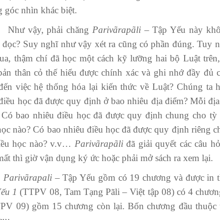
 góc nhìn khác biệt.
 vậy, phải chăng
Par
i
vãrapã
l
i
– Tập Yếu này khôn
 đọc? Suy nghĩ như vậy xét ra cũng có phần đúng. Tuy n
ua, thậm chí đã học một cách kỹ lưỡng hai bộ Luật trên
bản thân cỏ thế hiểu được chính xác và ghi nhớ đầy đủ c
đến việc hệ thống hóa lại kiến thức về Luật? Chúng ta hã
điều học đã được quy định ở bao nhiêu địa điểm? Mỗi đị
 Có bao nhiêu điều học đã được quy định chung cho tỳ 
học nào? Có bao nhiêu điều học đã được quy định riêng c
iều học nào? v.v…
Parivãrapã
l
i
đã giải quyết các câu h
mất thì giờ vận dụng ký ức hoặc phải mở sách ra xem lại.
ar
i
vãrap
al
i
– Tập Yếu gồm có 19 chương và được in t
Yếu 1
(TTPV 08, Tam Tạng Pãli – Việt tập 08) có 4 chươ
PV 09) gồm 15 chương còn lại. Bốn chương đầu thuộc t