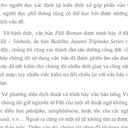
cho người đọc xác định lại kiến thức và góp phần vào 
, người đọc phổ thông cũng có thể học hỏi được những 
tích vấn đề.
hình thức, văn bản
Pã
l
i Roman
được trình bày ở đâ
Pã
l
i – Sinhala
, ấn bản
Buddha Jayanti Tr
i
pitaka Series
c
đây, chúng tôi cũng xin thành tâm tán dương công đức củ
hép chúng tôi sử dụng văn bản đã được phiên âm sẵn đang
này đã tiết kiệm cho chúng tôi nhiều thời gian và công sứ
nh máy; tuy nhiên việc kiểm tra đối chiếu lại với văn bản
ian.
ương diện dịch thuật và trình bày văn bản tiếng Việt,
, chúng tôi giữ nguyên từ Pãli của một số thuật ngữ không
ác điều học
pãrãjika, sanghãdisesa
, hoặc tên của các ng
ranã
, v.v… Ngoài ra cũng có một số từ không tìm ra được
oại thảo mộc. Thêm vào đó, chúng tôi cũng đã sử dụng d