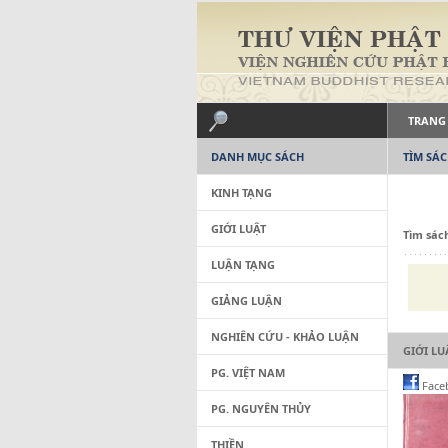
TRANG
DANH MỤC SÁCH
TÌM SÁ
KINH TẠNG
GIỚI LUẬT
Tìm sác
LUẬN TẠNG
GIẢNG LUẬN
NGHIÊN CỨU - KHẢO LUẬN
GIỚI LU
PG. VIỆT NAM
Face
PG. NGUYÊN THỦY
THIỀN