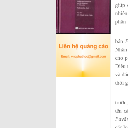
giúp 
nhiên
phân 
Về 
bản
Nhân 
cho p
Điều 
và đá
thời g
Về ph
trước
tên c
Pavã
các l