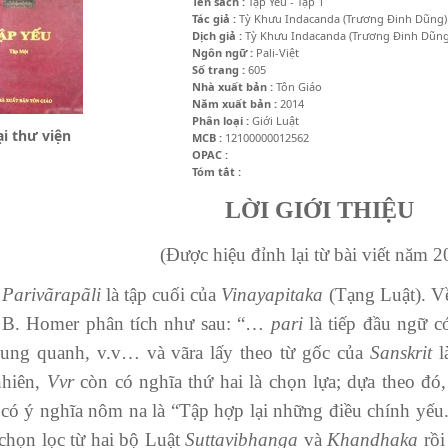
Tên sách :
Tập Yếu - Tập 1
Tác giả :
Tỳ Khưu Indacanda (Trương Đinh Dũng)
Dịch giả :
Tỳ Khưu Indacanda (Trương Đinh Dũng
Ngôn ngữ :
Pali-Việt
Số trang :
605
Nhà xuất bản :
Tôn Giáo
Năm xuất bản :
2014
Phân loại :
Giới Luật
i thư viện
MCB :
12100000012562
OPAC :
Tóm tắt :
LỜI GIỚI THIỆU
(Được hiệu đỉnh lại từ bài viết năm 2
ar
i
vãrapã
l
i
là tập cuối của
Vinayapi
t
aka
(Tạng Luật). V
. B. Homer phân tích như sau: “…
pari
là tiếp đầu ngữ c
ung quanh, v.v… và vãra lấy theo từ gốc của
Sanskrit
l
nhiên,
V
v
r
còn có nghĩa thứ hai là chọn lựa; dựa theo đó,
có ý nghĩa nôm na là “Tập hợp lại những điều chính yếu
chọn lọc từ hai bộ Luật
Suttavibhanga
và
Khandhaka
rồi