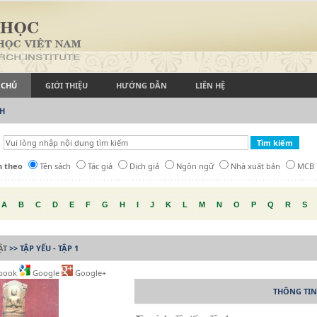
 CHỦ
GIỚI THIỆU
HƯỚNG DẪN
LIÊN HỆ
CH
h theo
Tên sách
Tác giả
Dịch giả
Ngôn ngữ
Nhà xuất bản
MCB
A
B
C
D
E
F
G
H
I
J
K
L
M
N
O
P
Q
R
S
ẬT
>> TẬP YẾU - TẬP 1
book
Google
Google+
THÔNG TIN