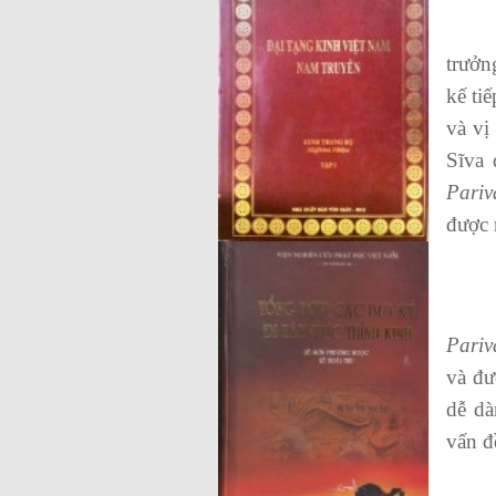
Về th
trưởn
kế ti
và vị
Sĩva 
Pariv
được 
Về nộ
Pariv
và đư
dễ dà
vấn đ