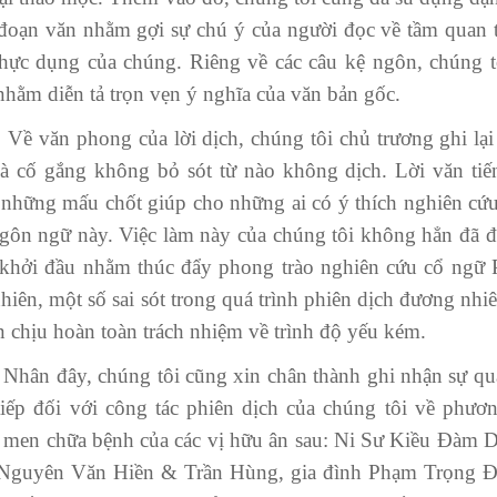
đoạn văn nhằm gợi sự chú ý của người đọc về tầm quan t
thực dụng của chúng. Riêng về các câu kệ ngôn, chúng t
nhằm diễn tả trọn vẹn ý nghĩa của văn bản gốc.
n phong của lời dịch, chúng tôi chủ trương ghi lại lờ
à cố gắng không bỏ sót từ nào không dịch. Lời văn tiế
những mấu chốt giúp cho những ai có ý thích nghiên cứu 
ngôn ngữ này. Việc làm này của chúng tôi không hẳn đã đ
khởi đầu nhằm thúc đẩy phong trào nghiên cứu cổ ngữ 
hiên, một số sai sót trong quá trình phiên dịch đương nhi
in chịu hoàn toàn trách nhiệm về trình độ yếu kém.
đây, chúng tôi cũng xin chân thành ghi nhận sự quan
tiếp đối với công tác phiên dịch của chúng tôi về phươ
 men chữa bệnh của các vị hữu ân sau: Ni Sư Kiều Đàm Di,
Nguyên Văn Hiền & Trần Hùng, gia đình Phạm Trọng Độ