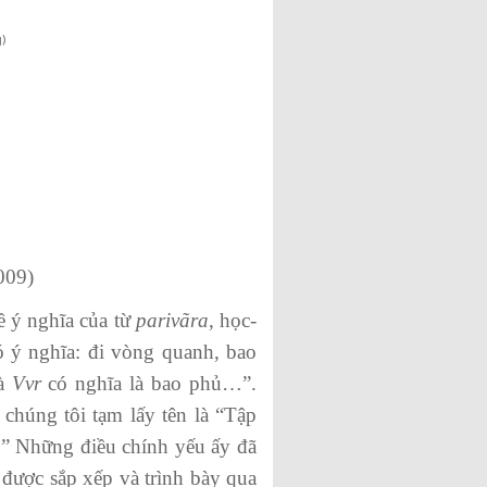
)
009)
ề ý nghĩa của từ
parivãra
, học-
ó ý nghĩa: đi vòng quanh, bao
à
V
v
r
có nghĩa là bao phủ…”.
 chúng tôi tạm lấy tên là “Tập
.” Những điều chính yếu ấy đã
 được sắp xếp và trình bày qua