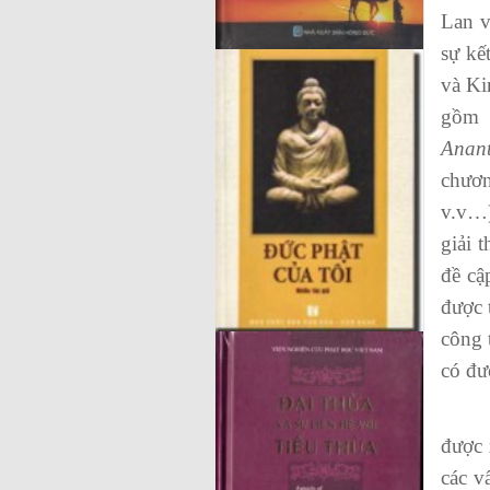
Lan v
sự kế
và Ki
gồm 
Anant
chươ
v.v…
giải 
đề cậ
được 
công 
có đượ
– Có
được 
các v