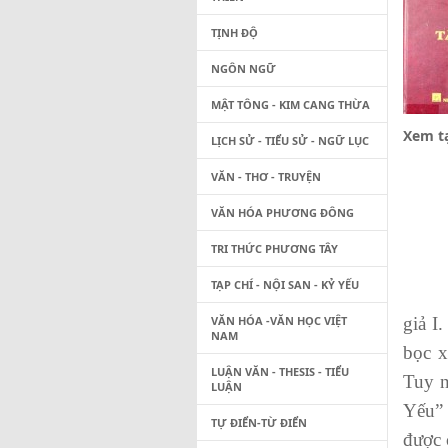
TỊNH ĐỘ
NGÔN NGỮ
MẬT TÔNG - KIM CANG THỪA
Xem tạ
LỊCH SỬ - TIỂU SỬ - NGỮ LỤC
VĂN - THƠ - TRUYỆN
VĂN HÓA PHƯƠNG ĐÔNG
TRI THỨC PHƯƠNG TÂY
TẠP CHÍ - NỘI SAN - KỶ YẾU
P
VĂN HÓA -VĂN HỌC VIỆT
giả I
NAM
bọc x
LUẬN VĂN - THESIS - TIỂU
Tuy 
LUẬN
Yếu” 
TỰ ĐIỂN-TỪ ĐIỂN
được 