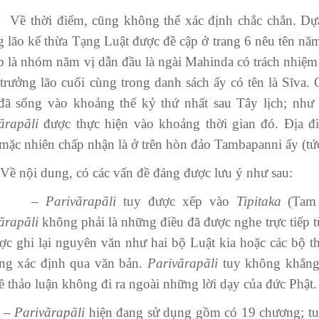
ời điểm, cũng không thể xác định chắc chắn. Dựa và
g lão kế thừa Tạng Luật được đề cập ở trang 6 nêu tên n
ếp là nhóm năm vị dẫn đầu là ngài Mahinda có trách nhiệ
 trưởng lão cuối cùng trong danh sách ấy có tên là Sĩva. 
đã sống vào khoảng thế kỷ thứ nhất sau Tây lịch; như 
ãrapã
l
i
được thực hiện vào khoảng thời gian đó. Địa đ
mặc nhiên chấp nhận là ở trên hòn đảo Tambapanni ấy (tức
i dung, có các vấn đề đáng được lưu ý như sau:
–
Parivãrapã
l
i
tuy được xếp vào
Tipi
t
aka
(Tam 
ãrapã
l
i
không phải là những điều đã được nghe trực tiếp 
ợc ghi lại nguyên văn như hai bộ Luật kia hoặc các bộ t
ng xác định qua văn bản.
Parivãrapã
l
i
tuy không khẳng 
ề thảo luận không đi ra ngoài những lời dạy của đức Phật.
–
Parivãrapã
l
i
hiện đang sử dụng gồm có 19 chương; tuy