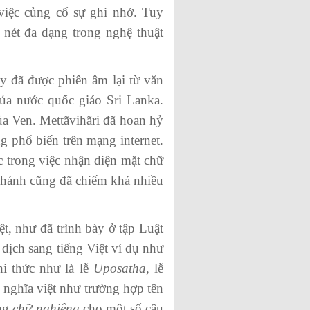
việc củng cố sự ghi nhớ. Tuy
nét đa dạng trong nghệ thuật
y đã được phiên âm lại từ văn
ủa nước quốc giáo Sri Lanka.
a Ven. Mettãvihãri đã hoan hỷ
 phổ biến trên mạng internet.
c trong việc nhận diện mặt chữ
 chánh cũng đã chiếm khá nhiều
 như đã trình bày ở tập Luật
 dịch sang tiếng Việt ví dụ như
hi thức như là lễ
Uposatha
, lễ
 nghĩa việt như trường hợp tên
ạng
chữ nghiêng
cho một số câu