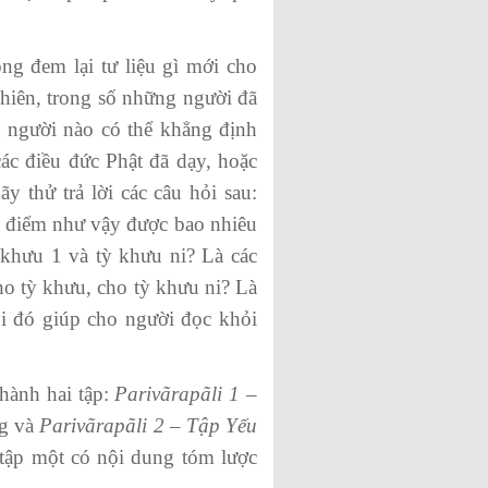
g đem lại tư liệu gì mới cho
hiên, trong số những người đã
, người nào có thể khẳng định
ác điều đức Phật đã dạy, hoặc
y thử trả lời các câu hỏi sau:
a điểm như vậy được bao nhiêu
khưu 1 và tỳ khưu ni? Là các
ho tỳ khưu, cho tỳ khưu ni? Là
ỏi đó giúp cho người đọc khỏi
hành hai tập:
Par
i
vãrapã
l
i 1
–
ng và
Par
i
vãrapã
l
i 2 – Tập Yếu
ập một có nội dung tóm lược