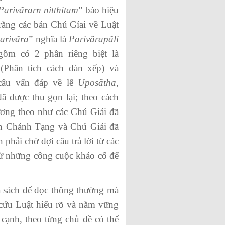
Parivãrarn nitthitam
” báo hiệu
rằng các bản Chú Gỉai về Luật
arivãr
a
” nghĩa là
Parivãrapã
l
i
ồm có 2 phần riêng biệt là
Phân tích cách dàn xếp) và
câu vấn đáp về lễ
Uposãtha
,
đã được thu gọn lại; theo cách
ơng theo như các Chú Giải đã
ần Chánh Tạng và Chú Giải đã
hải chờ đợi câu trả lời từ các
 từ những công cuộc khảo cổ để
 sách để đọc thông thường mà
n cứu Luật hiểu rõ và nắm vững
 cạnh, theo từng chủ đề có thể