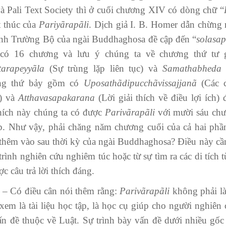
à Pali Text Society thì ở cuối chương XIV có dòng chữ “
t thúc của
Par
i
yãrapã
l
i
. Dịch giả I. B. Homer dẫn chừng 
nh Trường Bộ của ngài Buddhaghosa đề cập đến “
so
l
asap
có 16 chương và lưu ý chúng ta về chương thứ tư g
arapeyyãla
(Sự trùng lặp liên tục) và
Samathabheda
(
ng thứ bảy gồm có
Uposathãdipucchãv
is
sajjanã
(Các 
) và
Atthavasapakarana
(Lời giải thích về điều lợi ích) 
thích này chúng ta có được
Parivãrapã
l
i
với mười sáu chư
p. Như vậy, phải chăng năm chương cuối của cả hai ph
thêm vào sau thời kỳ của ngài Buddhaghosa? Điều này cần p
trình nghiên cứu nghiêm túc hoặc từ sự tìm ra các di tích
c câu trả lời thích đáng.
 điều cân nói thêm rằng:
Parivãrapã
l
i
không phải là
xem là tài liệu học tập, là học cụ giúp cho người nghiê
ấn đề thuộc về Luật. Sự trình bày vấn đề dưới nhiều gốc