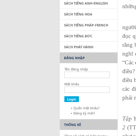
SÁCH TIẾNG ANH-ENGLISH
những
SÁCH TIẾNG HOA
Như
SÁCH TIẾNG PHÁP-FRENCH
người
đọc q
SÁCH TIẾNG ĐỨC
rẳng 
SÁCH PHÁT HÀNH
nghĩ 
ĐĂNG NHẬP
“Các 
Tên đăng nhập
điều?
điều 
Mật khẩu
các đ
phải 
Quên mật khẩu?
P
Đăng ký mới?
Tập 
THỐNG KÊ
2
(TT
Tổng số sách có trên trang :