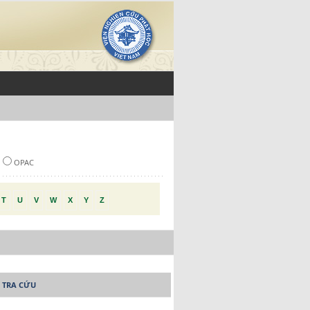
OPAC
T
U
V
W
X
Y
Z
 TRA CỨU