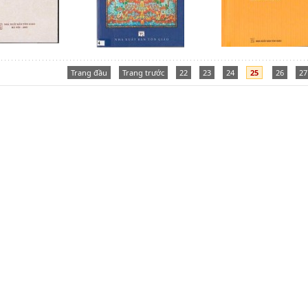
Trang đầu
Trang trước
22
23
24
25
26
27