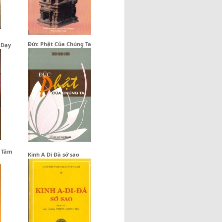
Đức Phật Của Chúng Ta
 Dạy
& Tâm
Kinh A Di Đà sớ sao