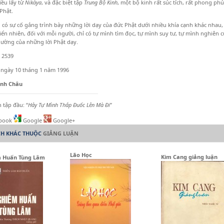
ều lấy từ
Nikàya
, và đặc biệt tập
Trung Bộ Kinh
, một bộ kinh rất súc tích, rất phong ph
Phật.
 có sự cố gắng trình bày những lời dạy của đức Phật dưới nhiều khía cạnh khác nhau, 
iển nhiên, đối với mỗi người, chỉ có tự mình tìm đọc, tự mình suy tư, tự mình nghiên 
thường của những lời Phật dạy.
h 2539
 ngày 10 tháng 1 năm 1996
inh Châu
 tập đầu: “
Hảy Tự Mình Thắp Đuốc Lên Mà Đi
”
book
Google
Google+
CH KHÁC THUỘC
GIẢNG LUẬN
Lão Học
Kim Cang giảng luận
 Huấn Tùng Lâm