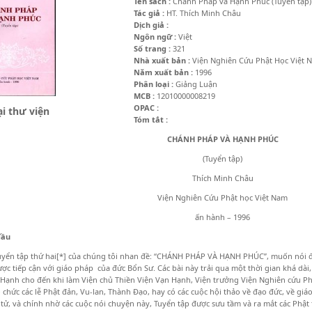
Tên sách :
Chánh Pháp và Hạnh Phúc (Tuyển tập)
Tác giả :
HT. Thích Minh Châu
Dịch giả :
Ngôn ngữ :
Việt
Số trang :
321
Nhà xuất bản :
Viện Nghiên Cứu Phật Học Việt 
Năm xuất bản :
1996
Phân loại :
Giảng Luận
MCB :
12010000008219
OPAC :
i thư viện
Tóm tắt :
CHÁNH PHÁP VÀ HẠNH PHÚC
(Tuyển tập)
Thích Minh Châu
Viện Nghiên Cứu Phật học Việt Nam
ấn hành – 1996
đầu
uyển tập thứ hai
[*]
của chúng tôi nhan đề: “CHÁNH PHÁP VÀ HẠNH PHÚC”, muốn nói
ợc tiếp cận với giáo pháp của đức Bổn Sư. Các bài này trải qua một thời gian khá dài,
Hạnh cho đến khi làm Viện chủ Thiền Viện Vạn Hạnh, Viện trưởng Viện Nghiên cứu Phậ
ổ chức các lễ Phật đản, Vu-lan, Thành Đạo, hay có các cuộc hội thảo về đạo đức, về gi
 tử, và chính nhờ các cuộc nói chuyện này, Tuyển tập được sưu tầm và ra mắt các Phật 