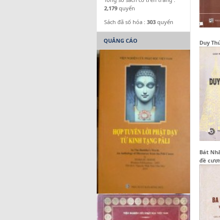
2,179
quyển
Sách đã số hóa :
303
quyển
QUẢNG CÁO
Duy Th
Bát Nhã
đề cươ