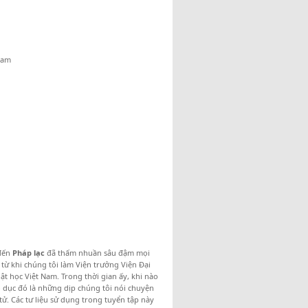
Nam
 đến
Pháp lạc
đã thấm nhuần sâu đậm mọi
 từ khi chúng tôi làm Viện trưởng Viện Đại
t học Việt Nam. Trong thời gian ấy, khi nào
áo dục đó là những dịp chúng tôi nói chuyện
tử. Các tư liệu sử dụng trong tuyển tập này