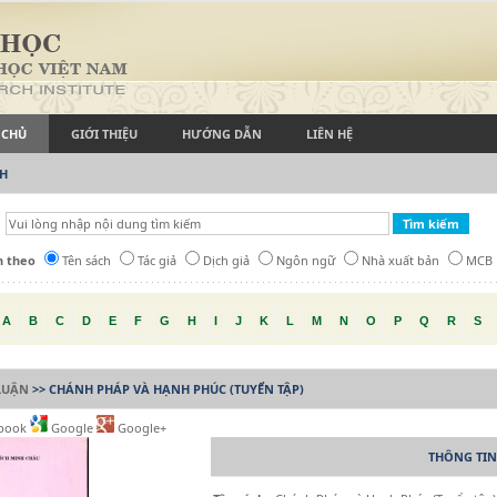
 CHỦ
GIỚI THIỆU
HƯỚNG DẪN
LIÊN HỆ
CH
h theo
Tên sách
Tác giả
Dịch giả
Ngôn ngữ
Nhà xuất bản
MCB
A
B
C
D
E
F
G
H
I
J
K
L
M
N
O
P
Q
R
S
LUẬN
>> CHÁNH PHÁP VÀ HẠNH PHÚC (TUYỂN TẬP)
book
Google
Google+
THÔNG TIN