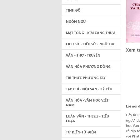
TỊNH ĐỘ
NGÔN NGỮ
MẬT TÔNG - KIM CANG THỪA
LỊCH SỬ - TIỂU SỬ - NGỮ LỤC
Xem tạ
VĂN - THƠ - TRUYỆN
VĂN HÓA PHƯƠNG ĐÔNG
TRI THỨC PHƯƠNG TÂY
TẠP CHÍ - NỘI SAN - KỶ YẾU
VĂN HÓA -VĂN HỌC VIỆT
NAM
Lời nói 
Đây là T
LUẬN VĂN - THESIS - TIỂU
người đư
LUẬN
học Vạn 
có dịp t
TỰ ĐIỂN-TỪ ĐIỂN
với Phật