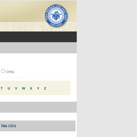
OPAC
T
U
V
W
X
Y
Z
 TRA CỨU