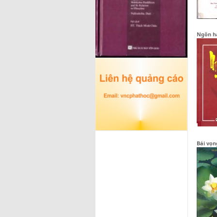
Ngôn hạ
Bái vọn