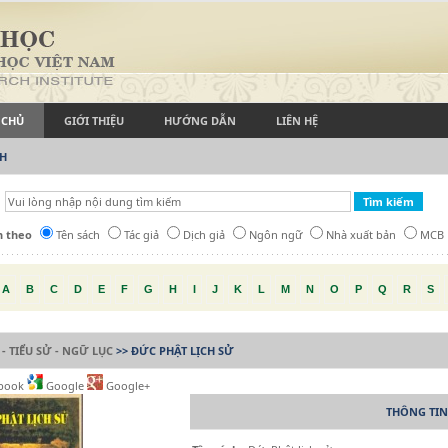
 CHỦ
GIỚI THIỆU
HƯỚNG DẪN
LIÊN HỆ
CH
h theo
Tên sách
Tác giả
Dịch giả
Ngôn ngữ
Nhà xuất bản
MCB
A
B
C
D
E
F
G
H
I
J
K
L
M
N
O
P
Q
R
S
 - TIỂU SỬ - NGỮ LỤC
>> ĐỨC PHẬT LỊCH SỬ
book
Google
Google+
THÔNG TIN