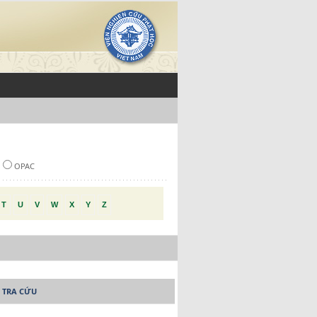
OPAC
T
U
V
W
X
Y
Z
 TRA CỨU