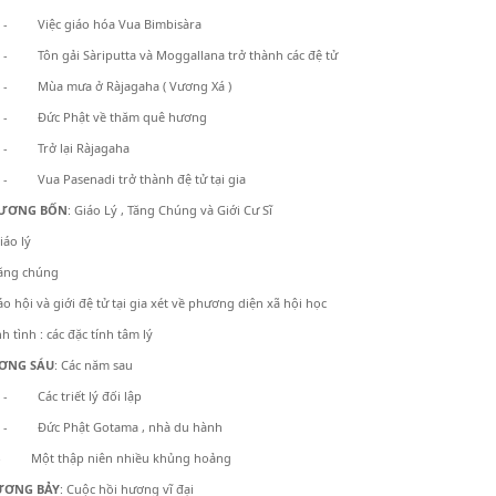
- Việc giáo hóa Vua Bimbisàra
- Tôn gải Sàriputta và Moggallana trở thành các đệ tử
- Mùa mưa ở Ràjagaha ( Vương Xá )
- Đức Phật về thăm quê hương
- Trở lại Ràjagaha
- Vua Pasenadi trở thành đệ tử tại gia
ƯƠNG BỐN
: Giáo Lý , Tăng Chúng và Giới Cư Sĩ
iáo lý
ăng chúng
ội và giới đệ tử tại gia xét về phương diện xã hội học
ình : các đặc tính tâm lý
NG SÁU
: Các năm sau
- Các triết lý đối lập
- Đức Phật Gotama , nhà du hành
ột thập niên nhiều khủng hoảng
ƯƠNG BẢY
: Cuộc hồi hương vĩ đại