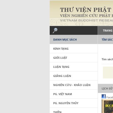
TRANG
DANH MỤC SÁCH
TÌM SÁ
KINH TẠNG
GIỚI LUẬT
Tìm sác
LUẬN TẠNG
GIẢNG LUẬN
NGHIÊN CỨU - KHẢO LUẬN
LỊCH SỬ
PG. VIỆT NAM
Face
PG. NGUYÊN THỦY
THIỀN