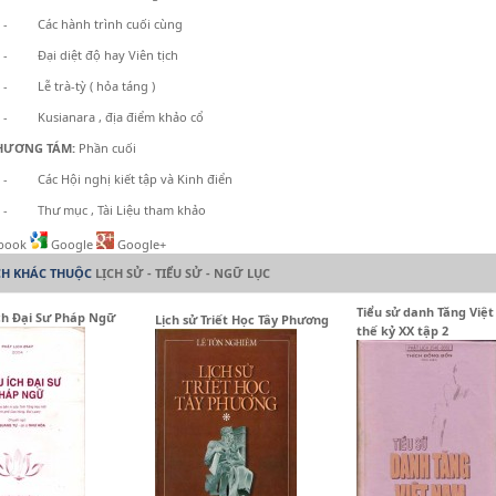
- Các hành trình cuối cùng
- Đại diệt độ hay Viên tịch
- Lễ trà-tỳ ( hỏa táng )
- Kusianara , địa điểm khảo cổ
ƯƠNG TÁM:
Phần cuối
- Các Hội nghị kiết tập và Kinh điển
- Thư mục , Tài Liệu tham khảo
book
Google
Google+
CH KHÁC THUỘC
LỊCH SỬ - TIỂU SỬ - NGỮ LỤC
Tiểu sử danh Tăng Việ
ch Đại Sư Pháp Ngữ
Lịch sử Triết Học Tây Phương
thế kỷ XX tập 2