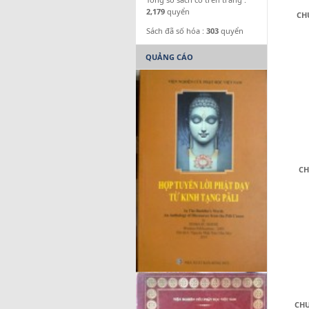
2,179
quyển
CH
Sách đã số hóa :
303
quyển
QUẢNG CÁO
CH
CH