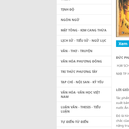
TỊNH ĐỘ
NGÔN NGỮ
MẬT TÔNG - KIM CANG THỪA
LỊCH SỬ - TIỂU SỬ - NGỮ LỤC
VĂN - THƠ - TRUYỆN
ĐỨC PH
VĂN HÓA PHƯƠNG ĐÔNG
H,W SC
TRI THỨC PHƯƠNG TÂY
NXB TP 
TẠP CHÍ - NỘI SAN - KỶ YẾU
LỜI GIÓ
VĂN HÓA -VĂN HỌC VIỆT
NAM
Tác phẩm
xuất bản
LUẬN VĂN - THESIS - TIỂU
nước Ấn
LUẬN
Đó là hì
chắc củ
TỰ ĐIỂN-TỪ ĐIỂN
nặng tr