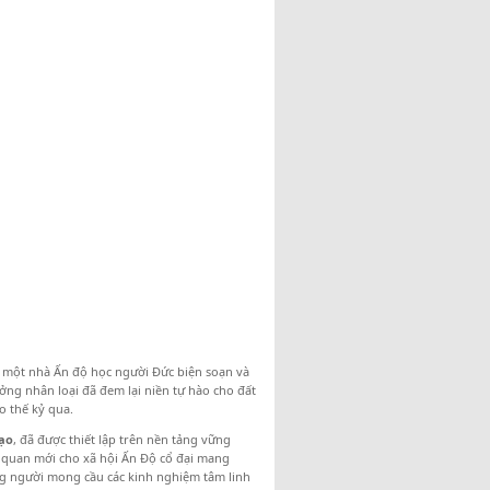
, một nhà Ấn độ học người Đức biện soạn và
ưởng nhân loại đã đem lại niền tự hào cho đất
 thế kỷ qua.
ạo
, đã được thiết lập trên nền tảng vững
ụ quan mới cho xã hội Ấn Độ cổ đại mang
g người mong cầu các kinh nghiệm tâm linh