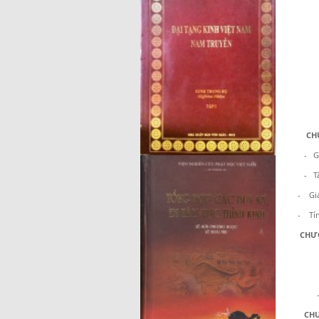
CH
- G
- T
- Giáo h
- Tính t
CHƯƠ
- M
CH