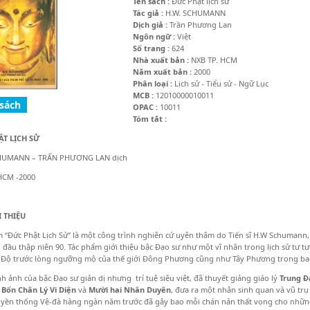
Tên sách :
Đức Phật lịch sử
Tác giả :
H.W. SCHUMANN
Dịch giả :
Trần Phương Lan
Ngôn ngữ :
Việt
Số trang :
624
Nhà xuất bản :
NXB TP. HCM
Năm xuất bản :
2000
Phân loại :
Lịch sử - Tiểu sử - Ngữ Lục
MCB :
12010000010011
OPAC :
10011
Tóm tắt :
ẬT LỊCH SỬ
HUMANN – TRẤN PHƯƠNG LAN dịch
HCM -2000
I THIỆU
 “Đức Phật Lịch Sử” là một công trình nghiên cứ uyên thâm do Tiến sĩ H.W Schumann
 đầu thập niên 90. Tác phẩm giới thiệu bậc Đạo sư như một vĩ nhân trong lịch sử tư t
 Độ trước lòng ngưỡng mộ của thế giới Đông Phương cũng như Tây Phương trong bao
nh ảnh của bậc Đạo sư giản dị nhưng trí tuệ siêu việt, đã thuyết giảng giáo lý
Trung Đ
a
Bốn Chân Lý Vi Diện
và
Mười hai Nhân Duyên
, đưa ra một nhân sinh quan và vũ tr
uyền thống Vệ-đà hàng ngàn năm trước đã gây bao mỗi chán nản thất vọng cho nhữn