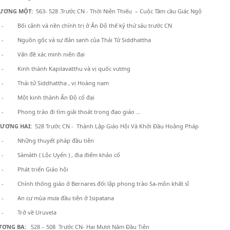
ƯƠNG MỘT:
563- 528 .Trước CN - Thời Niên Thiếu – Cuộc Tầm cầu Giác Ngộ
- Bối cảnh và nền chính trị ở Ấn Độ thế kỷ thứ sáu trước CN
- Nguồn gốc và sự đản sanh của Thái Tử Siddhattha
- Vấn đề xác minh niên đại
- Kinh thành Kapilavatthu và vị quốc vương
- Thái tử Siddhattha , vị Hoàng nam
- Một kinh thành Ấn Độ cổ đại
- Phong trào đi tìm giải thoát trong đạo giáo …
ƯƠNG HAI:
528 Trước CN - Thành Lập Giáo Hội Và Khởi Đầu Hoằng Pháp
- Những thuyết pháp đầu tiên
- Sàmàth ( Lộc Uyển ) , địa điểm khảo cổ
- Phát triển Giáo hội
- Chính thống giáo ở Bernares đối lập phong trào Sa-môn khất sĩ
- An cư mùa mưa đầu tiên ở Isipatana
- Trở về Uruvela
ƯƠNG BA:
528 – 508 Trước CN- Hai Mươi Năm Đầu Tiên