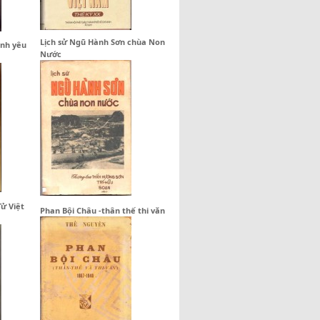
Lịch sử Ngũ Hành Sơn chùa Non
ình yêu
Nước
Tử Việt
Phan Bội Châu -thân thế thi văn