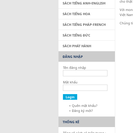
cho thật
SÁCH TIẾNG ANH-ENGLISH
Với mong
SÁCH TIẾNG HOA
Việt Nam
Chúng tô
SÁCH TIẾNG PHÁP-FRENCH
Xuâ
SÁCH TIẾNG ĐỨC
Phó V
SÁCH PHÁT HÀNH
Tỳ -
ĐĂNG NHẬP
Tên đăng nhập
Mật khẩu
Quên mật khẩu?
Đăng ký mới?
THỐNG KÊ
Tổng số sách có trên trang :