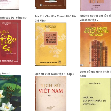
Những người giữ lửa t
Địa Chi Văn Hóa Thành Phồ Hồ
nh các Đại tông sư
với sách tập 2
Chí Minh
Lược sử gia đình Phật 
g Ân sư
Lịch sử Việt Nam tập 1- tập 2
nam