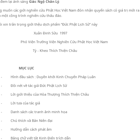
 đem lại ánh sáng
Giác Ngộ Chân Lý
.
 muốn các giới nghiên cứu Phật Học Việt Nam đón nhận quyển sách có giá trị mới ra đ
 một công trình nghiên cứu thấu đáo.
i xin trân trọng giới thệu dịch phẩm “Đức Phật Lịch Sử” này
n Đinh Sửu 1997
iện Trưởng Viện Nghiên Cứu Phật Học Việt Nam
 Kheo Thích Thiện Châu
MỤC LỤC
- Hình đầu sách : Duyên khởi Kinh Chuyển Pháp Luân
- Đôi nét về tác giả Đức Phật Lịch Sử
- Lời giới thiệu của Hòa Thượng Thích Thiện Châu
- Lời tưa của tác giả
- Danh sách các tranh ảnh minh họa
- Chú thích vầ Bản Niên đại
- Hướng dẫn cách phát âm
- Bảng chữ viết tắt Kinh Điển trích dẫn