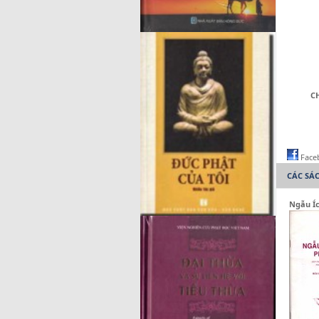
CH
Face
CÁC SÁ
Ngẫu Í