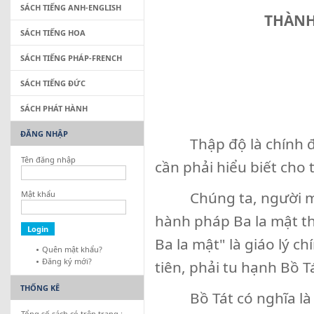
SÁCH TIẾNG ANH-ENGLISH
THÀNH
SÁCH TIẾNG HOA
SÁCH TIẾNG PHÁP-FRENCH
SÁCH TIẾNG ĐỨC
SÁCH PHÁT HÀNH
ĐĂNG NHẬP
Thập độ là chính đạo
Tên đăng nhập
cần phải hiểu biết cho 
Chúng ta, người mong
Mật khẩu
hành pháp Ba la mật th
Ba la mật" là giáo lý c
Quên mật khẩu?
Đăng ký mới?
tiên, phải tu hạnh Bồ T
THỐNG KÊ
Bồ Tát có nghĩa là bậ
Tổng số sách có trên trang :