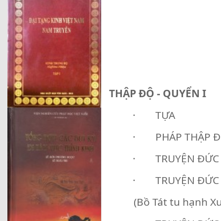
THẬP ĐỘ - QUYỂN I
· TỰA
· PHÁP THẬP 
· TRUYỆN ĐỨC 
· TRUYỆN ĐỨC 
(Bồ Tát tu hạnh Xuất