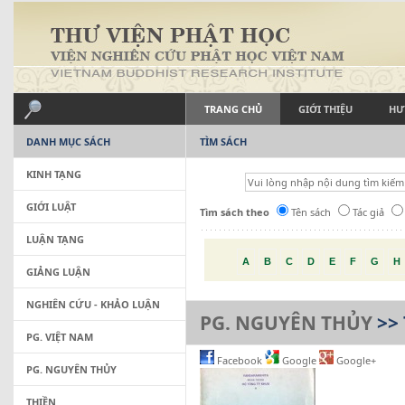
TRANG CHỦ
GIỚI THIỆU
HƯ
DANH MỤC SÁCH
TÌM SÁCH
KINH TẠNG
GIỚI LUẬT
Tìm sách theo
Tên sách
Tác giả
LUẬN TẠNG
A
B
C
D
E
F
G
H
GIẢNG LUẬN
NGHIÊN CỨU - KHẢO LUẬN
PG. NGUYÊN THỦY
>>
PG. VIỆT NAM
Facebook
Google
Google+
PG. NGUYÊN THỦY
THIỀN