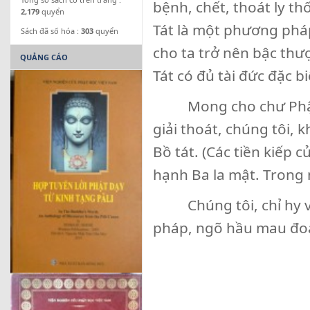
bệnh, chết, thoát ly th
2,179
quyển
Tát là một phương phá
Sách đã số hóa :
303
quyển
cho ta trở nên bậc thư
QUẢNG CÁO
Tát có đủ tài đức đặc b
Mong cho chư Phật t
giải thoát, chúng tôi, 
Bồ tát. (Các tiền kiếp
hạnh Ba la mật. Trong 
Chúng tôi, chỉ hy vọn
pháp, ngõ hầu mau đoạt