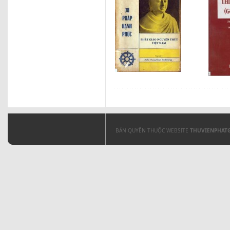
BẢN QUYỀN THUỘC WEBSITE
THUVIENPHAT