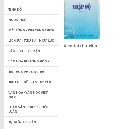
TỊNH ĐỘ
NGÔN NGỮ
MẬT TÔNG - KIM CANG THỪA
LỊCH SỬ - TIỂU SỬ - NGỮ LỤC
Xem tại thư viện
VĂN - THƠ - TRUYỆN
VĂN HÓA PHƯƠNG ĐÔNG
TRI THỨC PHƯƠNG TÂY
TẠP CHÍ - NỘI SAN - KỶ YẾU
VĂN HÓA -VĂN HỌC VIỆT
NAM
LUẬN VĂN - THESIS - TIỂU
LUẬN
TỰ ĐIỂN-TỪ ĐIỂN