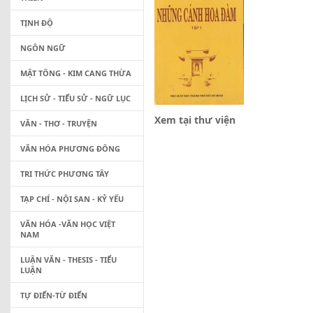
TỊNH ĐỘ
NGÔN NGỮ
MẬT TÔNG - KIM CANG THỪA
LỊCH SỬ - TIỂU SỬ - NGỮ LỤC
Xem tại thư viện
VĂN - THƠ - TRUYỆN
VĂN HÓA PHƯƠNG ĐÔNG
TRI THỨC PHƯƠNG TÂY
TẠP CHÍ - NỘI SAN - KỶ YẾU
VĂN HÓA -VĂN HỌC VIỆT
NAM
LUẬN VĂN - THESIS - TIỂU
LUẬN
TỰ ĐIỂN-TỪ ĐIỂN