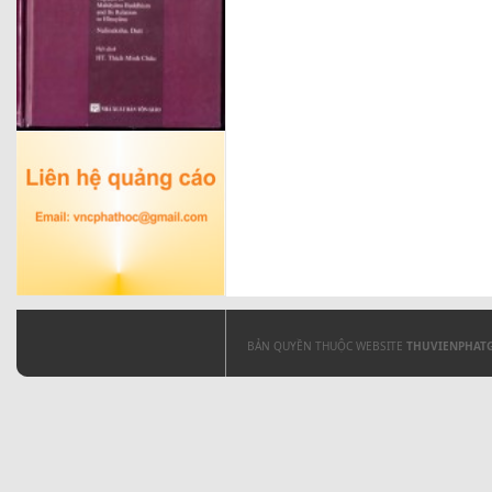
BẢN QUYỀN THUỘC WEBSITE
THUVIENPHAT