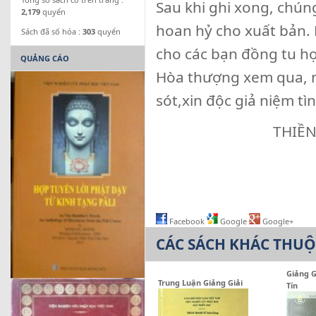
Sau khi ghi xong, chú
2,179
quyển
hoan hỷ cho xuất bản.
Sách đã số hóa :
303
quyển
cho các bạn đồng tu họ
QUẢNG CÁO
Hòa thượng xem qua, n
sót,xin độc giả niệm tì
THIỀN
Facebook
Google
Google+
CÁC SÁCH KHÁC THU
Giảng G
Trung Luận Giảng Giải
Tín