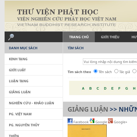
TRANG CHỦ
GIỚI THIỆU
HƯ
DANH MỤC SÁCH
TÌM SÁCH
KINH TẠNG
GIỚI LUẬT
Tìm sách theo
Tên sách
Tác giả
LUẬN TẠNG
A
B
C
D
E
F
G
H
GIẢNG LUẬN
NGHIÊN CỨU - KHẢO LUẬN
GIẢNG LUẬN
>> NHỮN
PG. VIỆT NAM
Facebook
Google
Google+
PG. NGUYÊN THỦY
THIỀN