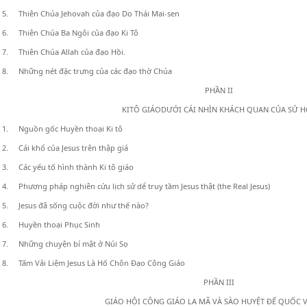
5. Thiên Chúa Jehovah của đạo Do Thái Mai-sen
6. Thiên Chúa Ba Ngôi của đạo Ki Tô
7. Thiên Chúa Allah của đạo Hồi.
8. Những nét đặc trưng của các đạo thờ Chúa
PHẦN II
KITÔ GIÁODƯỚI CÁI NHÌN KHÁCH QUAN CỦA SỬ 
1. Nguồn gốc Huyền thoại Ki tô
2. Cái khổ của Jesus trên thập giá
3. Các yếu tố hình thành Ki tô giáo
4. Phương pháp nghiên cứu lịch sử dể truy tầm Jesus thật (the Real Jesus)
5. Jesus đã sống cuộc đời như thế nào?
6. Huyền thoại Phục Sinh
7. Những chuyện bí mật ở Núi Sọ
8. Tấm Vải Liệm Jesus Là Hố Chôn Đạo Công Giáo
PHẦN III
GIÁO HỘI CÔNG GIÁO LA MÃ VÀ SÀO HUYỆT ĐẾ QUỐC 