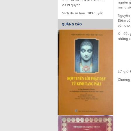
nguồn gố
2,179
quyển
mạng sốn
Sách đã số hóa :
303
quyển
Nguyễn C
Điểm vô 
QUẢNG CÁO
còn cho 
Xin độc 
những sự
G
H
Lời giới 
Chương 