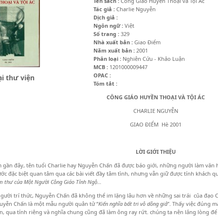
Tên sách :
Công Giáo Huyền Thoại và Tội Ác
Tác giả :
Charlie Nguyễn
Dịch giả :
Ngôn ngữ :
Việt
Số trang :
329
Nhà xuất bản :
Giao Điểm
Năm xuất bản :
2001
Phân loại :
Nghiên Cứu - Khảo Luận
MCB :
1201000009447
OPAC :
i thư viện
Tóm tắt :
CÔNG GIÁO HUYỀN THOẠI VÀ TỘI ÁC
CHARLIE NGUYỄN
GIAO ĐIỂM Hè 2001
LỜI GIỚI THIỆU
gần đây, tên tuổi Charlie hay Nguyễn Chấn đã được báo giới, những người làm văn 
ớc đặc biệt quan tâm qua các bài viết đầy tâm tình, nhưng vẫn giữ được tính khách q
m thư của Một Người Công Giáo Tỉnh Ngộ…
gười trí thức, Nguyễn Chấn đã không thể im lặng lâu hơn về những sai trái của đạo 
uyễn Chấn là một mẫu người quân tử “
Kiến nghĩa bất tri vô dõng giả
”. Thấy việc đúng m
n, qua tính riêng và nghĩa chung cũng đã làm ông ray rứt. chúng ta nên lắng lòng để