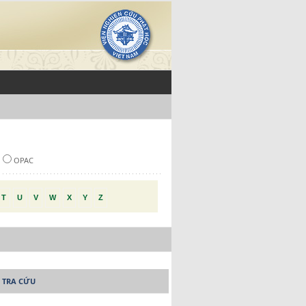
OPAC
T
U
V
W
X
Y
Z
 TRA CỨU