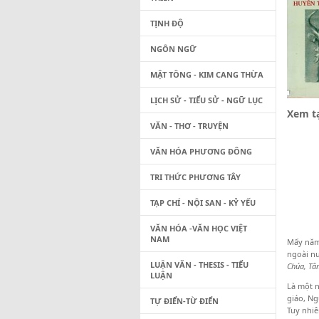
TỊNH ĐỘ
NGÔN NGỮ
MẬT TÔNG - KIM CANG THỪA
LỊCH SỬ - TIỂU SỬ - NGỮ LỤC
Xem tạ
VĂN - THƠ - TRUYỆN
VĂN HÓA PHƯƠNG ĐÔNG
TRI THỨC PHƯƠNG TÂY
TẠP CHÍ - NỘI SAN - KỶ YẾU
VĂN HÓA -VĂN HỌC VIỆT
NAM
Mấy năm 
ngoài nư
LUẬN VĂN - THESIS - TIỂU
Chúa, Tâ
LUẬN
Là một n
giáo, Ng
TỰ ĐIỂN-TỪ ĐIỂN
Tuy nhiê