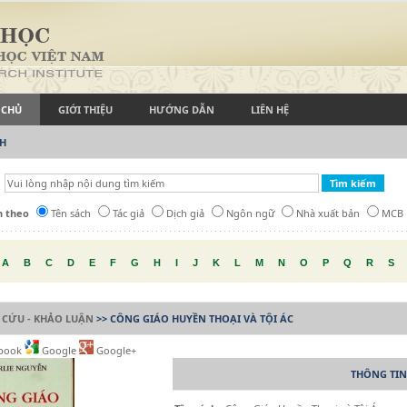
 CHỦ
GIỚI THIỆU
HƯỚNG DẪN
LIÊN HỆ
CH
h theo
Tên sách
Tác giả
Dịch giả
Ngôn ngữ
Nhà xuất bản
MCB
A
B
C
D
E
F
G
H
I
J
K
L
M
N
O
P
Q
R
S
 CỨU - KHẢO LUẬN
>> CÔNG GIÁO HUYỀN THOẠI VÀ TỘI ÁC
book
Google
Google+
THÔNG TIN