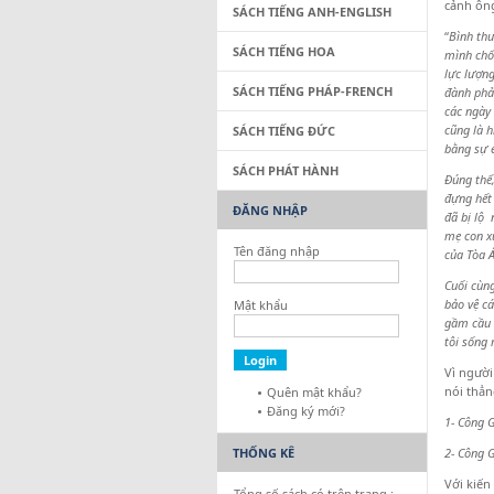
cảnh ôn
SÁCH TIẾNG ANH-ENGLISH
“
Bình thư
SÁCH TIẾNG HOA
mình chố
lực lượng
SÁCH TIẾNG PHÁP-FRENCH
đành phả
các ngày 
cũng là h
SÁCH TIẾNG ĐỨC
bằng sự é
SÁCH PHÁT HÀNH
Đúng thế,
đựng hết 
ĐĂNG NHẬP
đã bị lộ 
mẹ con xú
Tên đăng nhập
của Tòa Á
Cuối cùng
bảo vệ cá
Mật khẩu
gầm cầu F
tôi sống
Vì người
nói thẳn
Quên mật khẩu?
Đăng ký mới?
1- Công G
THỐNG KÊ
2- Công 
Với kiến
Tổng số sách có trên trang :