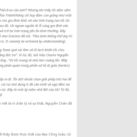
n Thê-rê-xa của anh”! Nhưng khi thấy tôi dám xâm
ủa Tòa Thánh!Nàng chỉ huy đám con giống như một
cho gia đình khỏi rơi vào tình trạng tan vỡ, tôi
 đó, tôi ngoan ngoãn đi lễ cùng gia đình váo
và trở lại tình trạng yên ổn bình thường. Đây
như Einstein đã nói: “Hòa bình không thể duy trì
ce. It canonly be achieved by uhderstanding).
 Texas quá sai lầm và lố bịch khiến tôi chịu
g đức tin”. Vì lúc đó, bút hiệu Charlie Nguyễn
ủa ông…”Vợ tôi mang về nhà làm toáng lên. Mấy
g phán quan trong phiên xử kẻ dị giáo (heretic)
p ra đi. Tôi dứt khoát chọn giải pháp thứ hai để
 cái túi nhỏ đựng ít đồ cần thiết và ngủ đêm tại
túi. Đây là một kỷ niệm nhớ đời của tôi! Từ đó,
ỳ!
n hết là vì chân lý và sự thật, Nguyễn Chấn đã
sẽ thấy được thực chất của đạo Công Giáo, từ