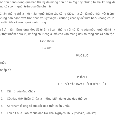
c đến hành động qua bao thế kỷ đã mang đến tin mừng hay những tai hại khủng khi
g của con người trên quả địa cầu này.
hấn không chỉ là một mẫu người hiếm của Công Giáo, mà còn là một nhân vật hiếm c
cùng hân hạnh “với tinh thần vô úy” và yêu chuộng chân lý để xuất bản, không chỉ là
cả dân tộc và con người nói chung.
giả tĩnh tâm lắng lòng, đọc để tri ân và cảm thông vói nỗi lòng của một người dã hi h
 thật nhằm phục vụ không chỉ riêng ai mà cho vận mạng đau thương của cả dân tộc,
iao Điểm
è 2001
MỤC LỤC
thiệu
nhập đề
PHẦN 1
LỊCH SỬ CÁC ĐẠO THỜ THIÊN CHÚA
1. Cái nôi của đạo Chúa
2. Các đạo thờ Thiên Chúa là những biến dạng của đạo thờ bò
3. Abraham là ông tổ của các đạo thờ Thiên Chúa
4. Thiên Chúa Elohim của đạo Do Thái Nguyên Thủy (Mosaic Judaism)