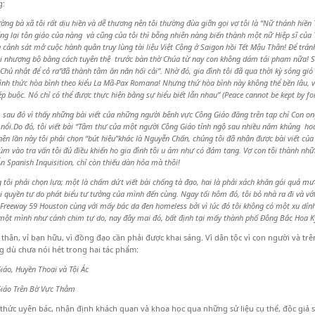
g:
ờng bà xã tôi rất dịu hiền và dễ thương nên tôi thường đùa giỡn gọi vợ tôi là “Nữ thánh hiề
ng lại tôn giáo của nàng và cũng của tôi thì bỗng nhiên nàng biến thành một nữ Hiệp sĩ c
 cảnh sát mở cuộc hành quân truy lùng tài liệu Việt Cộng ở Saigon hồi Tết Mậu Thân! Để tránh 
i nhượng bộ bằng cách tuyên thệ trước bàn thờ Chúa từ nay con không dám tái phạm nữa! Sau
Chủ nhật để cỏ ra”đã thành tâm ăn năn hối cải”. Nhờ đó, gia đình tôi đã qua thời kỳ sóng gió 
ình thức hòa bình theo kiểu La Mã-Pax Romana! Nhưng thứ hòa bình này không thể bền lâu, vì 
p buộc. Nó chỉ có thể được thực hiện bằng sự hiểu biết lẫn nhau” (Peace cannot be kept by for
 sau đó vì thấy những bài viết của những người bênh vực Công Giáo đăng trên tạp chí Con ong
nổi.Do đó, tôi viết bài “Tâm thư của một người Công Giáo tỉnh ngộ sau nhiều năm khủng hoản
nên lần này tôi phải chọn “bút hiệu”khác là Nguyễn Chấn, chúng tôi đã nhận được bài viết c
m vào tra vấn tôi đủ điều khiến ho gia đình tôi u ám như có đám tang. Vợ con tôi thành nhữn
n Spanish Inquisition, chỉ còn thiếu dàn hỏa mà thôi!
 tôi phải chọn lựa; một là chấm dứt viết bài chống tà đạo, hai là phải xách khăn gói quả mướ
i quyền tự do phát biểu tư tưởng của mình đến cùng. Ngay tối hôm đó, tôi bỏ nhà ra đi và với
reeway 59 Houston cùng với mấy bác da đen homeless bởi vì lúc đó tôi không có một xu dính 
 một mình như cánh chim tự do, nay đây mai đó, bất định tại mấy thành phố Đông Bắc Hoa K
 thân, vỉ bạn hữu, vì đồng đạo cần phải được khai sáng. Vì dân tộc vì con người và trê
g dù chưa nói hét trong hai tác phẩm:
iáo, Huyền Thoại và Tội Ác
Giáo Trên Bờ Vực Thẳm
 thức uyên bác, nhận định khách quan và khoa học qua những sử liệu cụ thể, độc giả 