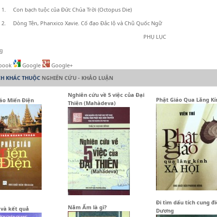
1. Con bạch tuộc của Đức Chúa Trời (Octopus Die)
2. Dòng Tên, Phanxico Xavie. Cố đạo Đắc lộ và Chũ Quốc Ngữ
PHỤ LỤC
ng
book
Google
Google+
CH KHÁC THUỘC
NGHIÊN CỨU - KHẢO LUẬN
Nghiên cứu về 5 việc của Đại
Phật Giáo Qua Lăng Kí
áo Miến Điện
Thiên (Mahàdeva)
Đi tìm dấu tích cung đ
Năm Ấm là gì?
và kết quả
Dương