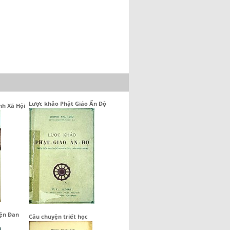
Lược khảo Phật Giáo Ấn Độ
nh Xã Hội
iện Đan
Câu chuyện triết học