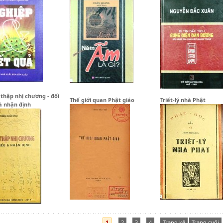
 thập nhị chương - đối
Thế giới quan Phật giáo
Triết-lý nhà Phật
à nhận định
1
2
3
4
Trang kế
Trang cuối