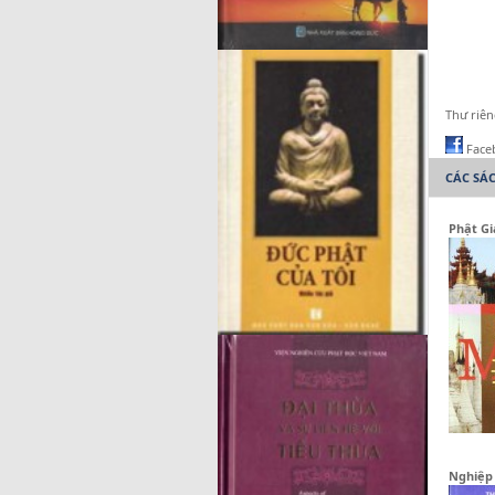
Thư riê
Face
CÁC SÁ
Phật Gi
Nghiệp 