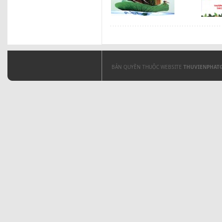
BẢN QUYỀN THUỘC WEBSITE
THUVIENPHAT