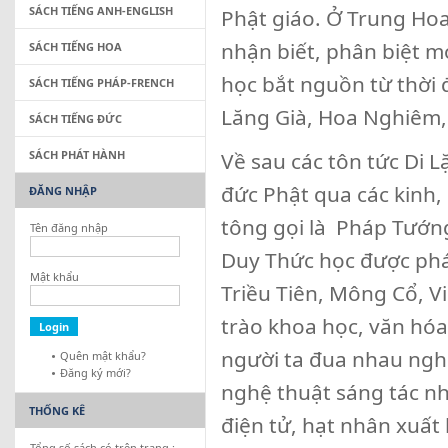
SÁCH TIẾNG ANH-ENGLISH
Phật giáo. Ở Trung Hoa
nhận biết, phân biệt m
SÁCH TIẾNG HOA
học bắt nguồn từ thời 
SÁCH TIẾNG PHÁP-FRENCH
Lăng Già, Hoa Nghiêm
SÁCH TIẾNG ĐỨC
SÁCH PHÁT HÀNH
Về sau các tôn tức Di L
đức Phật qua các kinh
ĐĂNG NHẬP
tông gọi là Pháp Tướn
Tên đăng nhập
Duy Thức học được phá
Mật khẩu
Triều Tiên, Mông Cổ, V
trào khoa học, văn hó
người ta đua nhau nghi
Quên mật khẩu?
Đăng ký mới?
nghệ thuật sáng tác n
THỐNG KÊ
điện tử, hạt nhân xuất
Tổng số sách có trên trang :