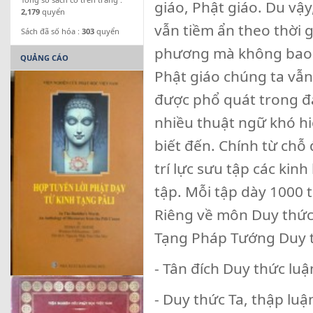
giáo, Phật giáo. Du vậ
2,179
quyển
vẫn tiềm ẩn theo thời 
Sách đã số hóa :
303
quyển
phương mà không bao gi
QUẢNG CÁO
Phật giáo chúng ta vẫn
được phổ quát trong đạ
nhiều thuật ngữ khó hi
biết đến. Chính từ ch
trí lực sưu tập các kin
tập. Mỗi tập dày 1000 t
Riêng về môn Duy thức
Tạng Pháp Tướng Duy t
- Tân đích Duy thức luậ
- Duy thức Ta, thập luậ