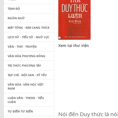
TỊNH ĐỘ
NGÔN NGỮ
MẬT TÔNG - KIM CANG THỪA
LỊCH SỬ - TIỂU SỬ - NGỮ LỤC
Xem tại thư viện
VĂN - THƠ - TRUYỆN
VĂN HÓA PHƯƠNG ĐÔNG
TRI THỨC PHƯƠNG TÂY
TẠP CHÍ - NỘI SAN - KỶ YẾU
VĂN HÓA -VĂN HỌC VIỆT
NAM
LUẬN VĂN - THESIS - TIỂU
LUẬN
TỰ ĐIỂN-TỪ ĐIỂN
Nói đến Duy thức là nó