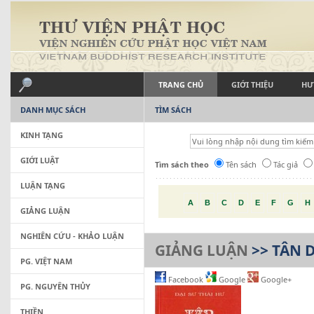
TRANG CHỦ
GIỚI THIỆU
HƯ
DANH MỤC SÁCH
TÌM SÁCH
KINH TẠNG
GIỚI LUẬT
Tìm sách theo
Tên sách
Tác giả
LUẬN TẠNG
A
B
C
D
E
F
G
H
GIẢNG LUẬN
NGHIÊN CỨU - KHẢO LUẬN
GIẢNG LUẬN
>> TÂN 
PG. VIỆT NAM
Facebook
Google
Google+
PG. NGUYÊN THỦY
THIỀN