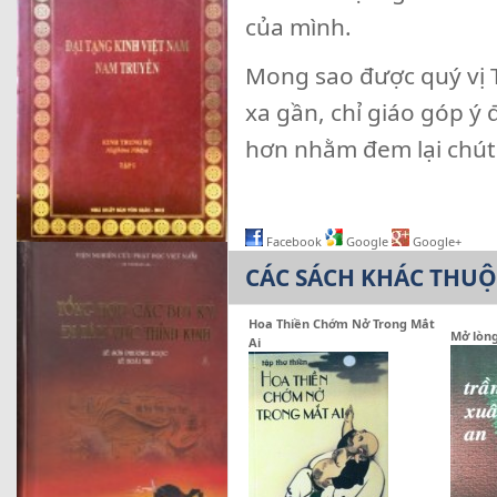
của mình.
Mong sao được quý vị T
xa gần, chỉ giáo góp ý 
hơn nhằm đem lại chút l
CHÂN
Facebook
Google
Google+
CÁC SÁCH KHÁC THU
Hoa Thiền Chớm Nở Trong Mắt
Mở lòng
Ai