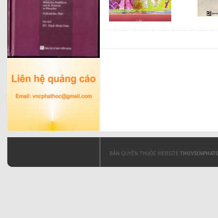
BẢN QUYỀN THUỘC WEBSITE
THUVIENPHAT