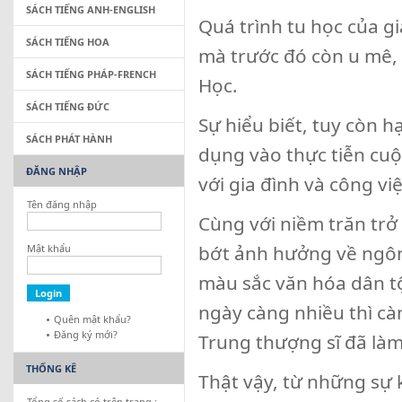
SÁCH TIẾNG ANH-ENGLISH
Quá trình tu học của g
SÁCH TIẾNG HOA
mà trước đó còn u mê, 
SÁCH TIẾNG PHÁP-FRENCH
Học.
SÁCH TIẾNG ĐỨC
Sự hiểu biết, tuy còn 
SÁCH PHÁT HÀNH
dụng vào thực tiễn cuộc
ĐĂNG NHẬP
với gia đình và công vi
Tên đăng nhập
Cùng với niềm trăn tr
bớt ảnh hưởng về ngôn
Mật khẩu
màu sắc văn hóa dân tộ
ngày càng nhiều thì cà
Quên mật khẩu?
Đăng ký mới?
Trung thượng sĩ đã làm
THỐNG KÊ
Thật vậy, từ những sự 
Tổng số sách có trên trang :