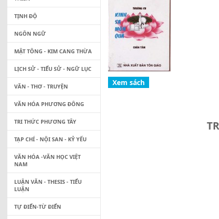
TỊNH ĐỘ
NGÔN NGỮ
MẬT TÔNG - KIM CANG THỪA
LỊCH SỬ - TIỂU SỬ - NGỮ LỤC
VĂN - THƠ - TRUYỆN
VĂN HÓA PHƯƠNG ĐÔNG
TRI THỨC PHƯƠNG TÂY
T
TẠP CHÍ - NỘI SAN - KỶ YẾU
VĂN HÓA -VĂN HỌC VIỆT
NAM
LUẬN VĂN - THESIS - TIỂU
LUẬN
TỰ ĐIỂN-TỪ ĐIỂN