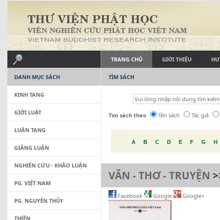
TRANG CHỦ
GIỚI THIỆU
HƯ
DANH MỤC SÁCH
TÌM SÁCH
KINH TẠNG
GIỚI LUẬT
Tìm sách theo
Tên sách
Tác giả
LUẬN TẠNG
A
B
C
D
E
F
G
H
GIẢNG LUẬN
NGHIÊN CỨU - KHẢO LUẬN
VĂN - THƠ - TRUYỆN
>
PG. VIỆT NAM
Facebook
Google
Google+
PG. NGUYÊN THỦY
THIỀN