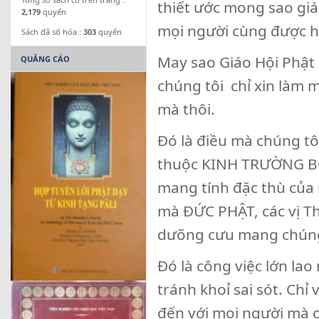
thiết ước mong sao giá
2,179
quyển
mọi người cùng được hư
Sách đã số hóa :
303
quyển
May sao Giáo Hội Phật
QUẢNG CÁO
chúng tôi chỉ xin làm m
mà thôi.
Đó là điều mà chúng t
thuộc KINH TRƯỜNG BỘ 
mang tính đặc thù của 
mà ĐỨC PHẬT, các vị Th
dưõng cưu mang chúng
Đó là công việc lớn lao
tránh khoỉ sai sót. Ch
đến với mọi người mà 