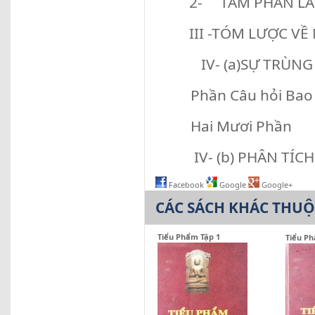
2- TÁM PHẦN L
III -TÓM LƯỢC V
IV- (a)SỰ TRÙNG L
Phần Câu hỏi Bao 
Hai Mươi Phần
IV- (b) PHÂN TÍCH
Facebook
Google
Google+
CÁC SÁCH KHÁC THU
Tiểu Phẩm Tập 1
Tiểu Ph