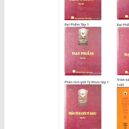
Đại Phẩm Tập 1
Đại Phẩ
Trình b
Phân tích giới Tỳ Khưu tập 1
Luật