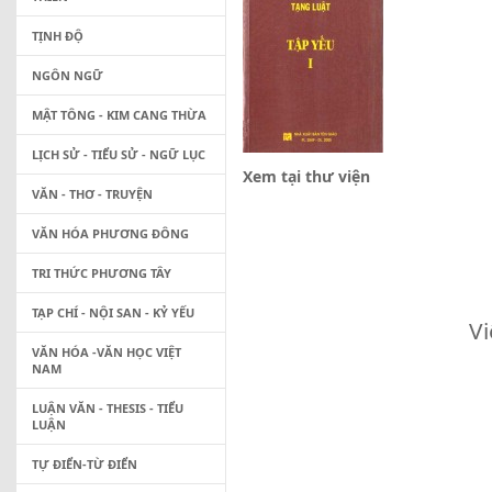
TỊNH ĐỘ
NGÔN NGỮ
MẬT TÔNG - KIM CANG THỪA
LỊCH SỬ - TIỂU SỬ - NGỮ LỤC
Xem tại thư viện
VĂN - THƠ - TRUYỆN
VĂN HÓA PHƯƠNG ĐÔNG
TRI THỨC PHƯƠNG TÂY
TẠP CHÍ - NỘI SAN - KỶ YẾU
V
VĂN HÓA -VĂN HỌC VIỆT
NAM
LUẬN VĂN - THESIS - TIỂU
LUẬN
TỰ ĐIỂN-TỪ ĐIỂN