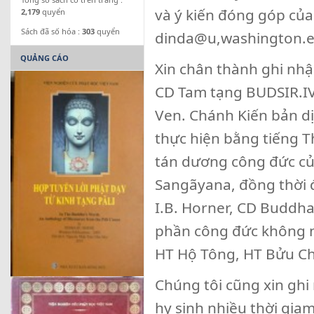
và ý kiến đóng góp của q
2,179
quyển
Sách đã số hóa :
303
quyển
dinda@u,washington.
QUẢNG CÁO
Xin chân thành ghi nh
CD Tam tạng BUDSIR.IV
Ven. Chánh Kiến bản dịc
thực hiện bằng tiếng T
tán dương công đức củ
Sangãyana, đồng thời 
I.B. Horner, CD Buddh
phần công đức không nh
HT Hộ Tông, HT Bửu Chơ
Chúng tôi cũng xin ghi
hy sinh nhiều thời gia