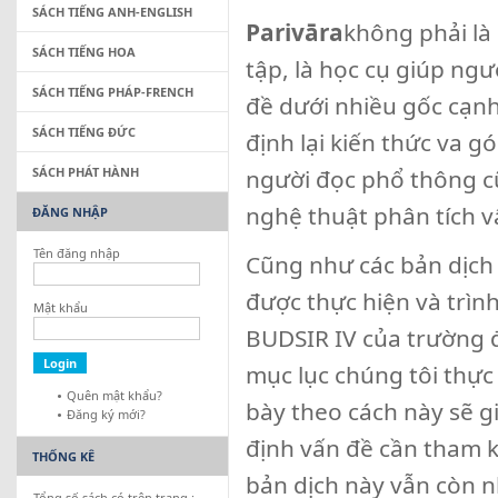
SÁCH TIẾNG ANH-ENGLISH
Parivāra
không phải là
SÁCH TIẾNG HOA
tập, là học cụ giúp ng
SÁCH TIẾNG PHÁP-FRENCH
đề dưới nhiều gốc cạnh
SÁCH TIẾNG ĐỨC
định lại kiến thức va g
SÁCH PHÁT HÀNH
người đọc phổ thông c
nghệ thuật phân tích v
ĐĂNG NHẬP
Tên đăng nhập
Cũng như các bản dịch 
được thực hiện và trìn
Mật khẩu
BUDSIR IV của trường 
mục lục chúng tôi thực
Quên mật khẩu?
bày theo cách này sẽ gi
Đăng ký mới?
định vấn đề cần tham k
THỐNG KÊ
bản dịch này vẫn còn n
Tổng số sách có trên trang :