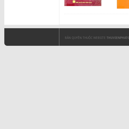
BẢN QUYỀN THUỘC WEBSITE
THUVIENPHAT