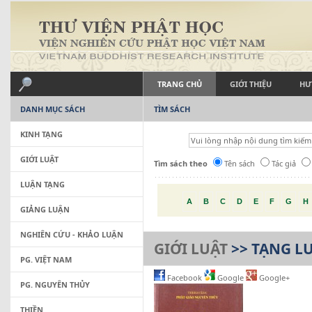
TRANG CHỦ
GIỚI THIỆU
HƯ
DANH MỤC SÁCH
TÌM SÁCH
KINH TẠNG
GIỚI LUẬT
Tìm sách theo
Tên sách
Tác giả
LUẬN TẠNG
A
B
C
D
E
F
G
H
GIẢNG LUẬN
NGHIÊN CỨU - KHẢO LUẬN
GIỚI LUẬT
>> TẠNG LU
PG. VIỆT NAM
Facebook
Google
Google+
PG. NGUYÊN THỦY
THIỀN