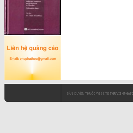
BẢN QUYỀN THUỘC WEBSITE
THUVIENPHAT