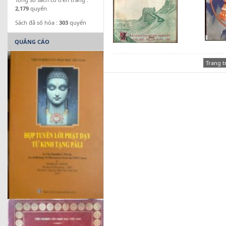
2,179
quyển
Sách đã số hóa :
303
quyển
QUẢNG CÁO
Trang t