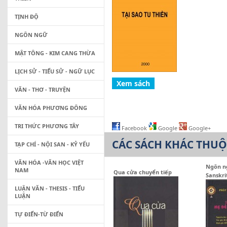
TỊNH ĐỘ
NGÔN NGỮ
MẬT TÔNG - KIM CANG THỪA
LỊCH SỬ - TIỂU SỬ - NGỮ LỤC
VĂN - THƠ - TRUYỆN
VĂN HÓA PHƯƠNG ĐÔNG
TRI THỨC PHƯƠNG TÂY
Facebook
Google
Google+
CÁC SÁCH KHÁC THU
TẠP CHÍ - NỘI SAN - KỶ YẾU
VĂN HÓA -VĂN HỌC VIỆT
Ngôn ng
NAM
Qua cửa chuyển tiếp
Sanskri
LUẬN VĂN - THESIS - TIỂU
LUẬN
TỰ ĐIỂN-TỪ ĐIỂN