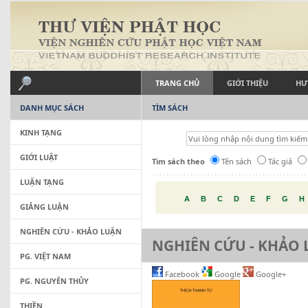
TRANG CHỦ
GIỚI THIỆU
HƯ
DANH MỤC SÁCH
TÌM SÁCH
KINH TẠNG
GIỚI LUẬT
Tìm sách theo
Tên sách
Tác giả
LUẬN TẠNG
A
B
C
D
E
F
G
H
GIẢNG LUẬN
NGHIÊN CỨU - KHẢO LUẬN
NGHIÊN CỨU - KHẢO
PG. VIỆT NAM
Facebook
Google
Google+
PG. NGUYÊN THỦY
THIỀN