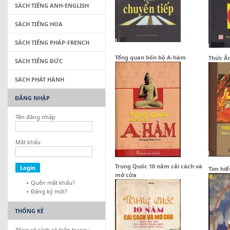
SÁCH TIẾNG ANH-ENGLISH
SÁCH TIẾNG HOA
SÁCH TIẾNG PHÁP-FRENCH
Tổng quan bốn bộ A-hàm
Thức Ăn
SÁCH TIẾNG ĐỨC
SÁCH PHÁT HÀNH
ĐĂNG NHẬP
Tên đăng nhập
Mật khẩu
Trung Quốc 10 năm cải cách và
Tìm hi
mở cửa
Quên mật khẩu?
Đăng ký mới?
THỐNG KÊ
Tổng số sách có trên trang :