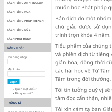
SÁCH TIẾNG ANH-ENGLISH
muốn học Phật pháp qu
SÁCH TIẾNG HOA
Bản dịch do một nhóm 
SÁCH TIẾNG PHÁP-FRENCH
chú giải, được sử dụ
SÁCH TIẾNG ĐỨC
trình trọn khóa 4 năm.
SÁCH PHÁT HÀNH
Tiểu phẩm của chúng t
ĐĂNG NHẬP
và phiên dịch từ tiếng
Tên đăng nhập
giản hóa, đồng thời c
các hài học về Từ Tâm
Mật khẩu
Tâm trong đời thường.
Tôi tin tưởng quý vị sẽ
Quên mật khẩu?
Đăng ký mới?
tâm đọc cẩn thận, nhiề
THỐNG KÊ
Tôi xin cảm tạ ban Gi
Tổng số sách có trên trang :