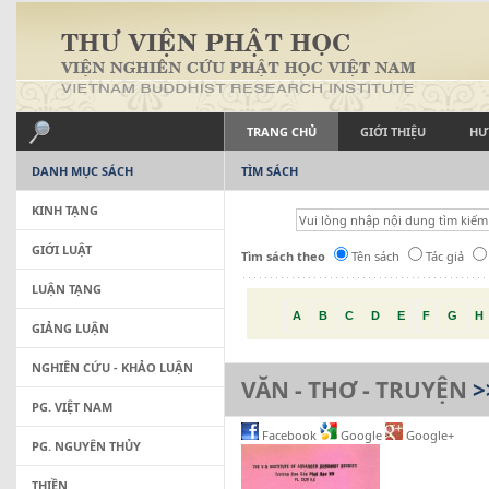
TRANG CHỦ
GIỚI THIỆU
HƯ
DANH MỤC SÁCH
TÌM SÁCH
KINH TẠNG
GIỚI LUẬT
Tìm sách theo
Tên sách
Tác giả
LUẬN TẠNG
A
B
C
D
E
F
G
H
GIẢNG LUẬN
NGHIÊN CỨU - KHẢO LUẬN
VĂN - THƠ - TRUYỆN
>
PG. VIỆT NAM
Facebook
Google
Google+
PG. NGUYÊN THỦY
THIỀN