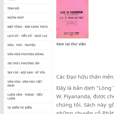
TỊNH ĐỘ
NGÔN NGỮ
MẬT TÔNG - KIM CANG THỪA
LỊCH SỬ - TIỂU SỬ - NGỮ LỤC
Xem tại thư viện
VĂN - THƠ - TRUYỆN
VĂN HÓA PHƯƠNG ĐÔNG
TRI THỨC PHƯƠNG TÂY
TẠP CHÍ - NỘI SAN - KỶ YẾU
Các Đạo hữu thân mến
VĂN HÓA -VĂN HỌC VIỆT
NAM
Đây là bản dịeh "Lòng
LUẬN VĂN - THESIS - TIỂU
W. Piyananda, được ch
LUẬN
chúng tôi. Sách này g
TỰ ĐIỂN-TỪ ĐIỂN
những chuyện cổ Phật 