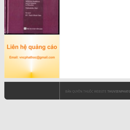
BẢN QUYỀN THUỘC WEBSITE
THUVIENPHAT