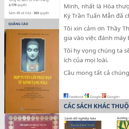
Minh, nhất là Hòa thư
2,179
quyển
Sách đã số hóa :
303
quyển
Ký Trần Tuấn Mẫn đã c
QUẢNG CÁO
Tôi xin cảm ơn Thầy T
gia vào việc đánh máy 
Tôi hy vọng chúng ta s
ích của mọi loài.
Cầu mong tất cả chúng
Facebook
Google
Google+
CÁC SÁCH KHÁC THU
Gương 
Lành dữ nghiệp báo