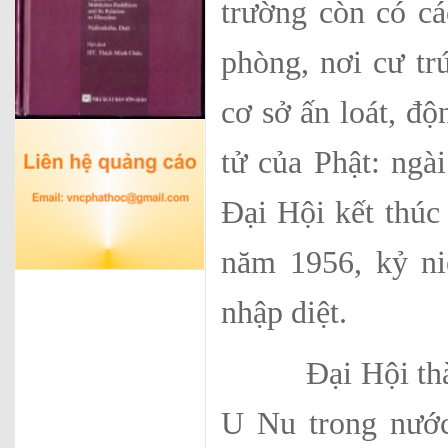
trường còn có cá
phòng, nơi cư tr
cơ sở ấn loát, độ
tử của Phật: ngà
Đại Hội kết thúc
năm 1956, kỷ n
nhập diệt.
Đại Hội thành 
U Nu trong nước