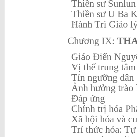
Thiền sư Sunlu
Thiền sư U Ba K
Hành Trì Giáo l
Chương IX:
THA
Giáo Điển Nguy
Vị thế trung tâ
Tín ngưỡng dân 
Ảnh hưởng trào l
Đáp ứng
Chính trị hóa Ph
Xã hội hóa và cư
Trí thức hóa: Tự