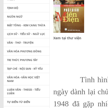
TỊNH ĐỘ
NGÔN NGỮ
MẬT TÔNG - KIM CANG THỪA
LỊCH SỬ - TIỂU SỬ - NGỮ LỤC
Xem tại thư viện
VĂN - THƠ - TRUYỆN
VĂN HÓA PHƯƠNG ĐÔNG
TRI THỨC PHƯƠNG TÂY
TẠP CHÍ - NỘI SAN - KỶ YẾU
VĂN HÓA -VĂN HỌC VIỆT
Tình hình chín
NAM
ngày dành lại ch
LUẬN VĂN - THESIS - TIỂU
LUẬN
1948 đã gặp nhi
TỰ ĐIỂN-TỪ ĐIỂN