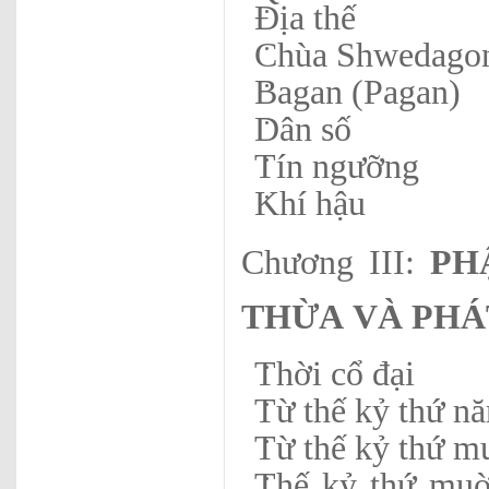
Địa thế
Chùa Shwedagon
Bagan (Pagan)
Dân số
Tín ngưỡng
Khí hậu
Chương III:
PH
THỪA
VÀ PHÁ
Thời cổ đại
Từ thế kỷ thứ n
Từ thế kỷ thứ m
Thế kỷ thứ muờ