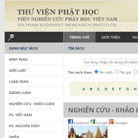
TRANG CHỦ
GIỚI THIỆU
HƯ
DANH MỤC SÁCH
TÌM SÁCH
KINH TẠNG
GIỚI LUẬT
Tìm sách theo
Tên sách
Tác giả
LUẬN TẠNG
A
B
C
D
E
F
G
H
GIẢNG LUẬN
NGHIÊN CỨU - KHẢO LUẬN
NGHIÊN CỨU - KHẢO
PG. VIỆT NAM
Facebook
Google
Google+
PG. NGUYÊN THỦY
THIỀN