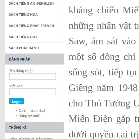
SÁCH TIẾNG ANH-ENGLISH
kháng chiến Miế
SÁCH TIẾNG HOA
những nhân vật 
SÁCH TIẾNG PHÁP-FRENCH
SÁCH TIẾNG ĐỨC
Saw, ám sát vào
SÁCH PHÁT HÀNH
một số đồng ch
ĐĂNG NHẬP
sống sót, tiếp t
Tên đăng nhập
Giêng năm 1948 
Mật khẩu
cho Thủ Tướng U 
Quên mật khẩu?
Đăng ký mới?
Miến Điện gặp tr
THỐNG KÊ
dưới quyền cai tr
Tổng số sách có trên trang :