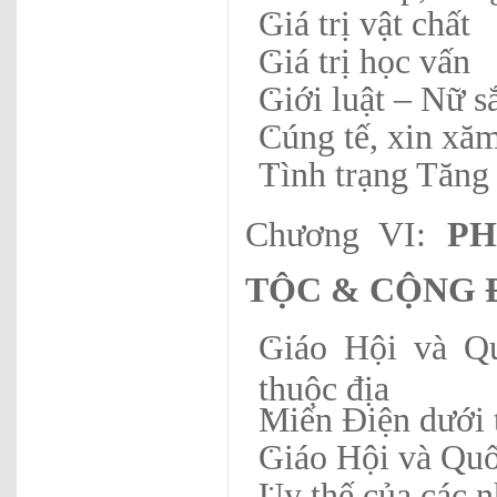
Giá trị vật chất
Giá trị học vấn
Giới luật – Nữ s
Cúng tế, xin xă
Tình trạng Tăng
Chương VI:
PH
TỘC
&
CỘNG 
Giáo Hội và Qu
thuộc địa
Miến Điện dưới t
Giáo Hội và Quố
Uy thế của các n