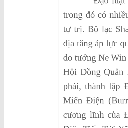
Đạo luật mới g
trong đó có nhiề
tự trị. Bộ lạc S
địa tăng áp lực q
do tướng Ne Win 
Hội Đồng Quân N
phái, thành lập
Miến Điện (Burm
cương lĩnh của