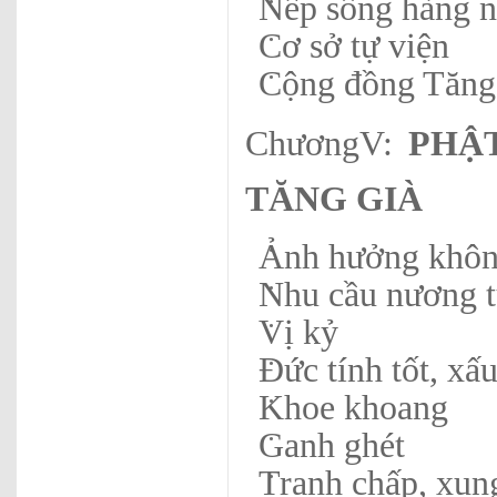
Nếp sống hàng 
Cơ sở tự viện
Cộng đồng Tăng
ChươngV:
PHẬ
TĂNG GIÀ
Ảnh hưởng không
Nhu cầu nương 
Vị kỷ
Đức tính tốt, xấ
Khoe khoang
Ganh ghét
Tranh chấp, xun