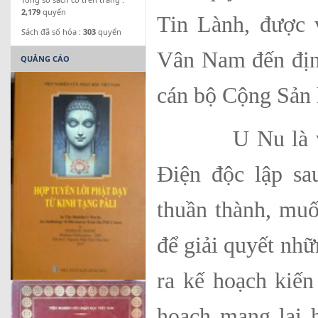
2,179
quyển
Tin Lành, được v
Sách đã số hóa :
303
quyển
Vân Nam đến định
QUẢNG CÁO
cán bộ Cộng Sản h
U Nu là vị Th
Điện độc lập sa
thuần thành, mu
để giải quyết nh
ra kế hoạch kiến
hoạch mang lại 