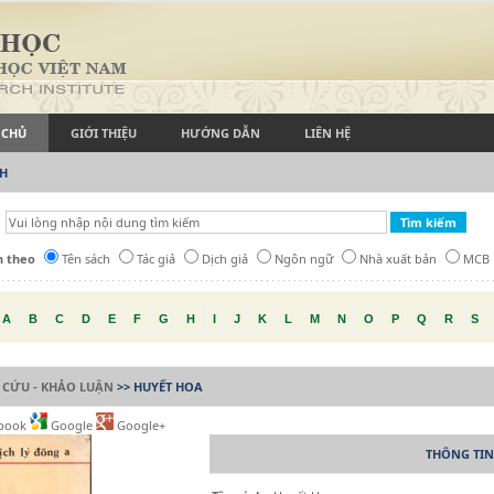
 CHỦ
GIỚI THIỆU
HƯỚNG DẪN
LIÊN HỆ
CH
h theo
Tên sách
Tác giả
Dịch giả
Ngôn ngữ
Nhà xuất bản
MCB
A
B
C
D
E
F
G
H
I
J
K
L
M
N
O
P
Q
R
S
 CỨU - KHẢO LUẬN
>> HUYẾT HOA
book
Google
Google+
THÔNG TIN