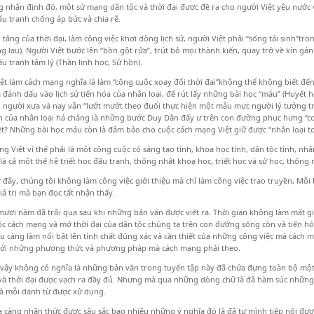
 nhận định đó, một sứ mạng dần tộc và thời đại được đề ra cho người Việt yêu nước v
u tranh chống áp bức và chia rẽ.
 tảng của thời đại, làm công việc khơi dòng lịch sử, người Việt phải “sống tái sinh”tr
g lau). Người Việt bước lên “bồn gột rửa”, trút bỏ mọi thành kiến, quay trở về kín gá
ấu tranh tâm lý (Thần linh học, Sử hồn).
ệt làm cách mạng nghĩa là làm “công cuộc xoay đổi thời đại”không thể không biết đ
đánh dấu vào lịch sử tiến hóa của nhân loại, để rút lấy những bài học “máu” (Huyết ho
i người xưa và nay vẫn “lướt mướt theo đuổi thực hiện một mẫu mực người lý tưởng 
n của nhân loại há chẳng là những bước Duy Dân đấy ư trên con đường phục hưng “con
ệt? Những bài học máu còn là đảm bảo cho cuộc cách mạng Việt giữ được “nhân loại to
g Việt vì thế phải là một công cuộc có sáng tạo tính, khoa học tính, dân tộc tính, nh
 là cả một thế hệ triết học đấu tranh, thống nhất khoa học, triết học và sử học, thống
đây, chúng tôi không làm công việc giới thiệu mà chỉ làm công việc trao truyền, Mỗi 
á trị mà bạn đọc tất nhận thấy.
ươi năm đã trôi qua sau khi những bản văn được viết ra. Thời gian không làm mất giá
c cách mạng và mở thời đại của dân tộc chúng ta trên con đường sống còn và tiến hóa 
u càng làm nổi bật lên tính chất đúng xác và cần thiết của những công việc mà cách
 với những phương thức và phương pháp mà cách mạng phải theo.
vậy không có nghĩa là những bản văn trong tuyển tập này đã chứa đựng toàn bộ một
và thời đại được vạch ra đầy đủ. Nhưng mà qua những dòng chữ là đã hàm súc những
và mỗi danh từ được xử dụng.
 càng nhận thức được sâu sắc bao nhiêu những ý nghĩa đó là đã tự mình tiếp nối đượ