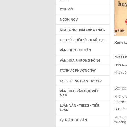
TỊNH ĐỘ
NGÔN NGỮ
MẬT TÔNG - KIM CANG THỪA
LỊCH SỬ - TIỂU SỬ - NGỮ LỤC
Xem tạ
VĂN - THƠ - TRUYỆN
HUYẾT 
VĂN HÓA PHƯƠNG ĐÔNG
THÁI DỊ
TRI THỨC PHƯƠNG TÂY
Nhà xuấ
TẠP CHÍ - NỘI SAN - KỶ YẾU
LỜI NÓI
VĂN HÓA -VĂN HỌC VIỆT
NAM
Những bả
thời gia
LUẬN VĂN - THESIS - TIỂU
Lịch sử 
LUẬN
Những bả
TỰ ĐIỂN-TỪ ĐIỂN
và bằng 