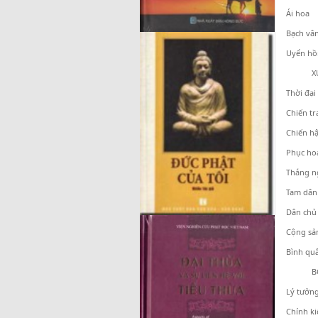
Ái hoa
Bạch vâ
Uyển hồ
XUÂN
Thời đại
Chiến t
Chiến h
Phục ho
Thắng n
Tam dân
Dân chủ
Cộng sả
Bình qu
BÔN
Lý tưởn
Chính ki