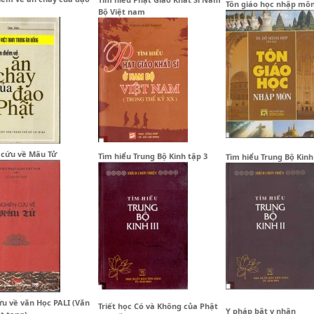
Tôn giáo học nhập mô
Bộ Việt nam
 cứu về Mâu Tử
Tìm hiểu Trung Bộ Kinh tập 3
Tìm hiểu Trung Bộ Kinh
u về văn Học PALI (Văn
Triết học Có và Không của Phật
Y pháp bật y nhân