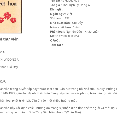
Tên sách :
Huyết Hoa
Tác giả :
Thái Dịch Lý Đông A
Dịch giả :
Ngôn ngữ :
Việt
Số trang :
192
Nhà xuất bản :
Gió Đáy
Năm xuất bản :
1969
Phân loại :
Nghiên Cứu - Khảo Luận
MCB :
1210000009854
i thư viện
OPAC :
Tóm tắt :
HOA
CH LÝ ĐÔNG A
t bản Gió Đáy
 ĐẦU
n văn trong tuyển tập này thuộc loại tiểu luận rút trong bộ Nhã của Thư Ký Trưởng
n 1940-1945, giữa lúc đệ nhị thế chiến đang tiếp diễn và các phong trào dân tộc vận đ
nhân loại phát triển bắt đầu đi vào một chiều hướng mới.
n văn này xác định chiều hướng đó trong sự nhận định tình thế thế giới và thời đại v
một công cụ nhận thức là “Duy Dân biện chứng” (Xuân Thu).