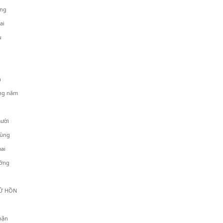
ạng
ai
ụ
h
ng năm
ười
Hùng
ai
ởng
HỒN
hận