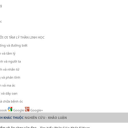
ng
ệc
 TÂM LÝ THẦN LINH HỌC
ống và đường biết
h và tâm lý
h và người ta
h và nhân tử
 và phản tỉnh
h và ma ác
 và dây oan
mà chữa bệnh óc
book
Google
Google+
CH KHÁC THUỘC
NGHIÊN CỨU - KHẢO LUẬN
iểm về ăn chay của đạo
Tìm hiểu Phật Giáo Khất Sĩ Nam