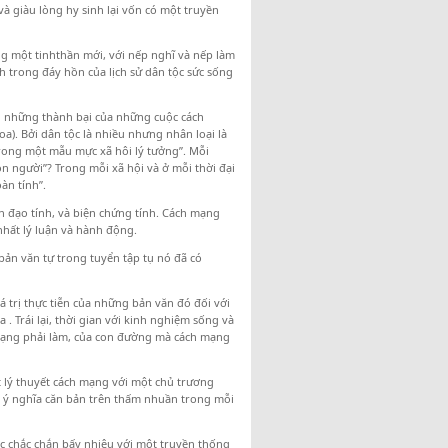
à giàu lòng hy sinh lại vốn có một truyền
ong một tinhthần mới, với nếp nghĩ và nếp làm
nh trong đáy hồn của lịch sử dân tộc sức sống
ến những thành bại của những cuộc cách
a). Bởi dân tộc là nhiều nhưng nhân loại là
trong một mẫu mực xã hôi lý tưởng”. Mỗi
 người”? Trong mỗi xã hội và ở mỗi thời đại
àn tính”.
ân đạo tính, và biện chứng tính. Cách mạng
 nhất lý luận và hành động.
bản văn tự trong tuyển tập tụ nó đã có
 trị thực tiễn của những bản văn đó đối với
. Trái lại, thời gian với kinh nghiệm sống và
 mạng phải làm, của con đường mà cách mạng
 lý thuyết cách mạng với một chủ trương
 ý nghĩa căn bản trên thấm nhuần trong mỗi
c chắc chắn bấy nhiêu với một truyền thống