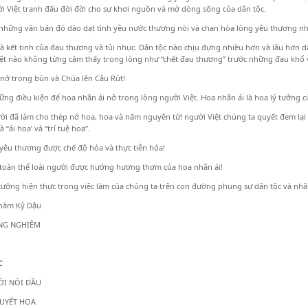
i Việt tranh đấu đời đời cho sự khơi nguồn và mở dòng sống của dân tộc.
những văn bản đó dào dạt tình yêu nước thương nòi và chan hòa lòng yêu thương nh
là kết tinh của đau thương và tủi nhục. Dân tộc nào chịu đựng nhiều hơn và lâu hơn dâ
ệt nào không từng cảm thấy trong lòng như “chết đau thương” trước những đau khổ v
nở trong bùn và Chúa lên Câu Rút!
ững điều kiện để hoa nhân ái nở trong lòng người Việt. Hoa nhân ái là hoa lý tưởng c
ời đã làm cho thép nở hoa, hoa và nấm nguyên tử! người Việt chúng ta quyết đem lại
à “ái hoa’ và “trí tuệ hoa”.
yêu thương được chế độ hóa và thực tiễn hóa!
toàn thể loài người được hưởng hương thơm của hoa nhân ái!
 tưởng hiện thực trong việc làm của chúng ta trên con đường phụng sự dân tộc và nhân
năm Kỷ Dậu
ĂNG NGHIÊM
C
NÓI ĐẦU
T HOA