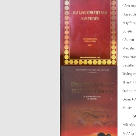
Cách m
Huyết th
Huyết n
Bồ Đề
Câu rút
Mặc Địc
Hoa thá
Bastille
Tháng m
Thánh 
Sương m
Quán tư
Muses
SỬ 
Hối hận
Trường 