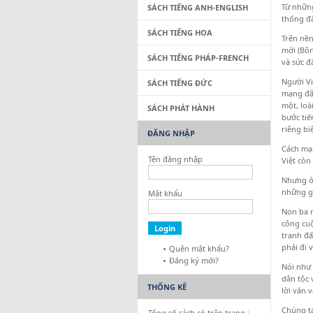
Từ những
SÁCH TIẾNG ANH-ENGLISH
thống đấ
SÁCH TIẾNG HOA
Trên nền
mới (Bôn
SÁCH TIẾNG PHÁP-FRENCH
và sức đ
Người Vi
SÁCH TIẾNG ĐỨC
mạng đã 
một, loà
SÁCH PHÁT HÀNH
bước tiế
riêng bi
ĐĂNG NHẬP
Cách mạn
Tên đăng nhập
Việt còn
Nhưng ở 
những gi
Mật khẩu
Non ba m
công cuộ
tranh đấ
phải đi
Quên mật khẩu?
Đăng ký mới?
Nói như 
dân tộc 
THỐNG KÊ
lời văn 
Chúng ta
Tổng số sách có trên trang :