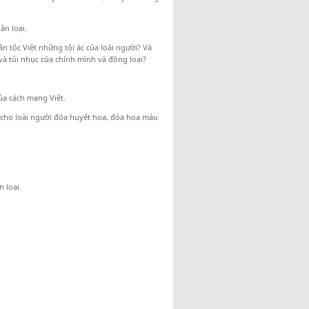
ân loại.
n tộc Việt những tội ác của loài người? Và
à tủi nhục của chính mình và đồng loại?
ủa cách mạng Việt.
 cho loài người đóa huyết hoa, đóa hoa máu
 loại.