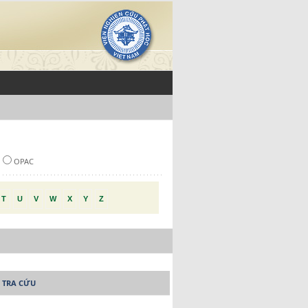
OPAC
T
U
V
W
X
Y
Z
 TRA CỨU