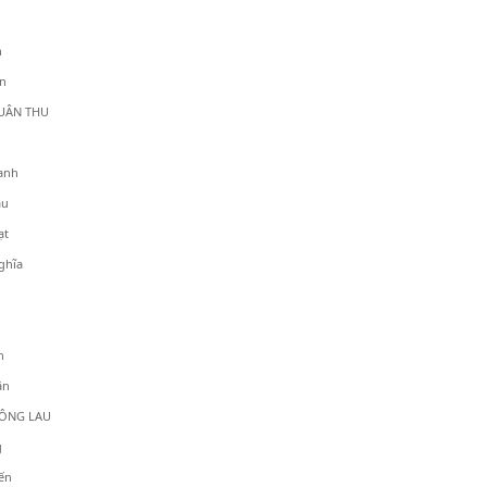
n
n
 THU
ranh
ậu
ạt
ghĩa
n
ân
G LAU
g
ến