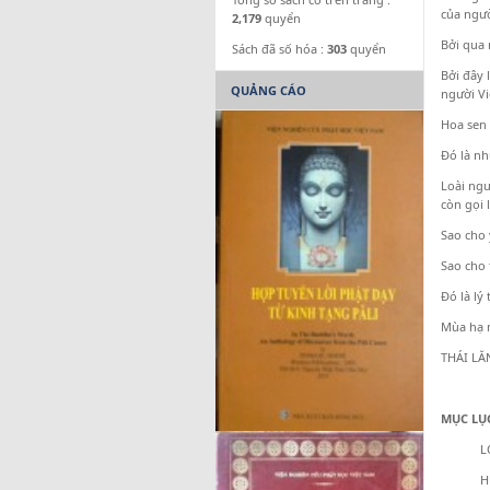
của ngườ
2,179
quyển
Bởi qua 
Sách đã số hóa :
303
quyển
Bởi đây 
QUẢNG CÁO
người Vi
Hoa sen 
Đó là nh
Loài ngư
còn gọi l
Sao cho 
Sao cho 
Đó là lý
Mùa hạ 
THÁI L
MỤC LỤ
LỜI 
HUYẾ