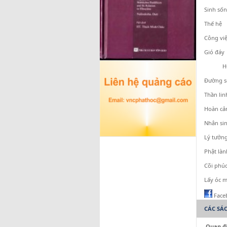
Sinh số
Thế hệ
Công vi
Gió đáy
HỠI ƠI
Đường s
Thần lin
Hoàn cản
Nhân sin
Lý tưởng
Phật làn
Cõi phúc
Lấy óc 
Face
CÁC SÁ
Quan đ