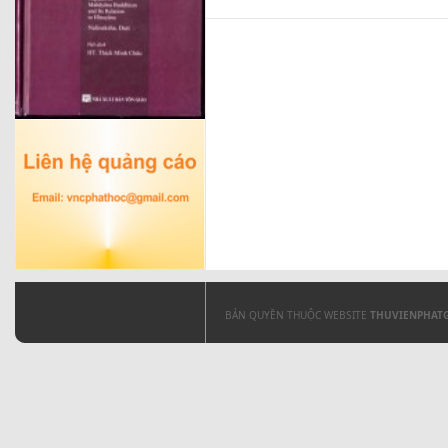
BẢN QUYỀN THUỘC WEBSITE
THUVIENPHAT