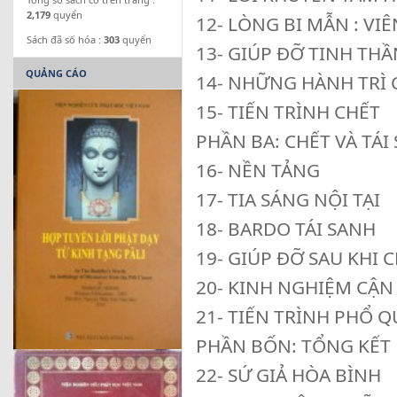
2,179
quyển
12- LÒNG BI MẪN : VI
Sách đã số hóa :
303
quyển
13- GIÚP ĐỠ TINH TH
QUẢNG CÁO
14- NHỮNG HÀNH TRÌ 
15- TIẾN TRÌNH CHẾT
PHẦN BA: CHẾT VÀ TÁI
16- NỀN TẢNG
17- TIA SÁNG NỘI TẠI
18- BARDO TÁI SANH
19- GIÚP ĐỠ SAU KHI 
20- KINH NGHIỆM CẬN 
21- TIẾN TRÌNH PHỔ Q
PHẦN BỐN: TỔNG KẾT
22- SỨ GIẢ HÒA BÌNH