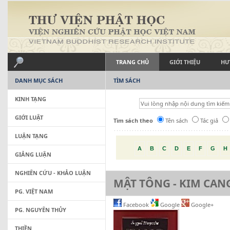
TRANG CHỦ
GIỚI THIỆU
HƯ
DANH MỤC SÁCH
TÌM SÁCH
KINH TẠNG
GIỚI LUẬT
Tìm sách theo
Tên sách
Tác giả
LUẬN TẠNG
A
B
C
D
E
F
G
H
GIẢNG LUẬN
NGHIÊN CỨU - KHẢO LUẬN
MẬT TÔNG - KIM CAN
PG. VIỆT NAM
Facebook
Google
Google+
PG. NGUYÊN THỦY
THIỀN