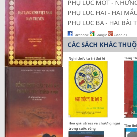
PHỤ LỤC MỘT - NHỮNG
PHỤ LỤC HAI - HAI M
PHỤ LỤC BA - HAI BÀI
Facebook
Google
Google+
CÁC SÁCH KHÁC THU
Tạng Th
Nghi thức tu trì đại bi
Hoá giải stress và chướng ngại
Tâm lin
trong cuộc sống