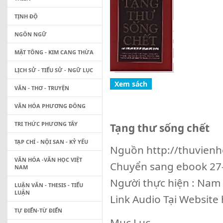
TỊNH ĐỘ
NGÔN NGỮ
MẬT TÔNG - KIM CANG THỪA
LỊCH SỬ - TIỂU SỬ - NGỮ LỤC
VĂN - THƠ - TRUYỆN
VĂN HÓA PHƯƠNG ĐÔNG
TRI THỨC PHƯƠNG TÂY
Tạng thư sống chết
TẠP CHÍ - NỘI SAN - KỶ YẾU
Nguồn http://thuvien
VĂN HÓA -VĂN HỌC VIỆT
Chuyển sang ebook 27
NAM
Người thực hiện : Nam
LUẬN VĂN - THESIS - TIỂU
LUẬN
Link Audio Tại Websit
TỰ ĐIỂN-TỪ ĐIỂN
Mục Lục