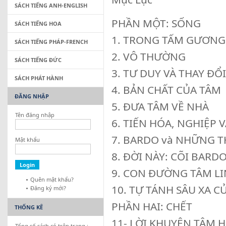
SÁCH TIẾNG ANH-ENGLISH
PHẦN MỘT: SỐNG
SÁCH TIẾNG HOA
1. TRONG TẤM GƯƠNG 
SÁCH TIẾNG PHÁP-FRENCH
2. VÔ THƯỜNG
SÁCH TIẾNG ĐỨC
3. TƯ DUY VÀ THAY ĐỔI
SÁCH PHÁT HÀNH
4. BẢN CHẤT CỦA TÂM
ĐĂNG NHẬP
5. ĐƯA TÂM VỀ NHÀ
Tên đăng nhập
6. TIẾN HÓA, NGHIỆP V
7. BARDO và NHỮNG T
Mật khẩu
8. ĐỜI NÀY: CÕI BARD
9. CON ĐƯỜNG TÂM L
Quên mật khẩu?
10. TỰ TÁNH SÂU XA C
Đăng ký mới?
PHẦN HAI: CHẾT
THỐNG KÊ
11- LỜI KHUYÊN TÂM H
Tổng số sách có trên trang :