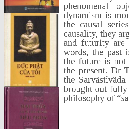
phenomenal obj
dynamism is mom
the causal series
causality, they ar
and futurity are 
words, the past 
the future is not
the present. Dr T
the Sarvãstỉvãda 
brought out fully
philosophy of “sa