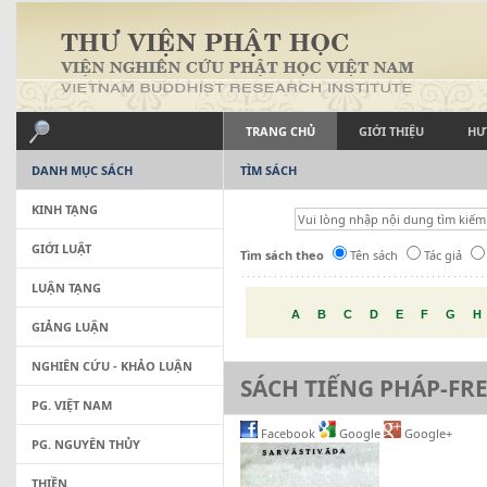
TRANG CHỦ
GIỚI THIỆU
HƯ
DANH MỤC SÁCH
TÌM SÁCH
KINH TẠNG
GIỚI LUẬT
Tìm sách theo
Tên sách
Tác giả
LUẬN TẠNG
A
B
C
D
E
F
G
H
GIẢNG LUẬN
NGHIÊN CỨU - KHẢO LUẬN
SÁCH TIẾNG PHÁP-FR
PG. VIỆT NAM
Facebook
Google
Google+
PG. NGUYÊN THỦY
THIỀN