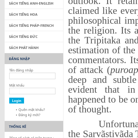
outlook. It ret
SÁCH TIẾNG ANH-ENGLISH
claimed like ever
SÁCH TIẾNG HOA
philosophical imp
SÁCH TIẾNG PHÁP-FRENCH
the religion. Its
SÁCH TIẾNG ĐỨC
the Tripitaka an
estimation of the
SÁCH PHÁT HÀNH
commentators. It
ĐĂNG NHẬP
of attack (
puroap
Tên đăng nhập
deep and subtl
Mật khẩu
evident that in
happened to be on
of thought.
Quên mật khẩu?
Đăng ký mới?
Unfortunately, 
THỐNG KÊ
the Sarvãstivãda T
Tổng số sách có trên trang :