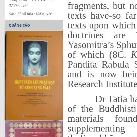
fragments, but n
2,179
quyển
texts have-so fa
Sách đã số hóa :
303
quyển
texts upon which
QUẢNG CÁO
doctrines are
Yasomitra’s Sphu
of which (8C.
K
Pandita Rabula 
and is now bei
Research Institute
Dr Tatia has re
of the Buddhisti
materials foun
supplementing