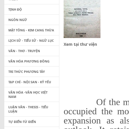
TỊNH ĐỘ
NGÔN NGỮ
MẬT TÔNG - KIM CANG THỪA
LỊCH SỬ - TIỂU SỬ - NGỮ LỤC
Xem tại thư viện
VĂN - THƠ - TRUYỆN
VĂN HÓA PHƯƠNG ĐÔNG
TRI THỨC PHƯƠNG TÂY
TẠP CHÍ - NỘI SAN - KỶ YẾU
VĂN HÓA -VĂN HỌC VIỆT
NAM
Of the many ea
LUẬN VĂN - THESIS - TIỂU
occupied the mo
LUẬN
expansion as al
TỰ ĐIỂN-TỪ ĐIỂN