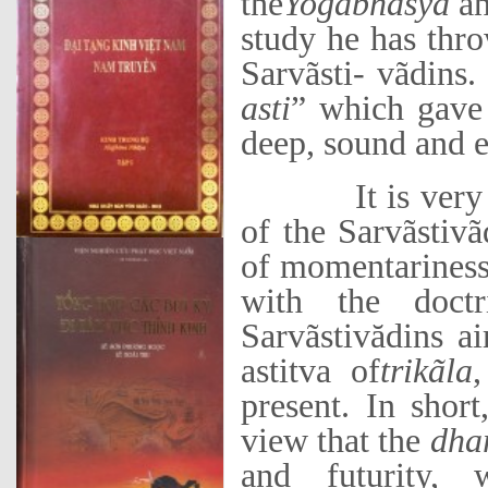
the
Yogabhãsya
an
study he has thro
Sarvãsti- vãdins.
asti
” which gave 
deep, sound and e
It is very diffi
of the Sarvãstivã
of momentariness
with the doct
Sarvãstivădins ai
astitva of
trikãla
,
present. In shor
view that the
dha
and futurity, 