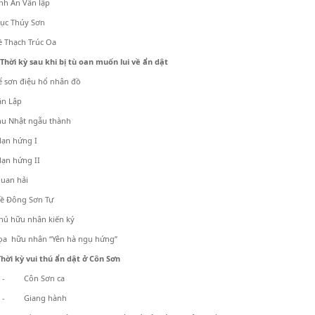
ĩnh An Vân lập
ục Thúy Sơn
ề Thạch Trúc Oa
Thời kỳ sau khi bị tù oan muốn lui về ẩn dật
ể sơn điệu hổ nhân đồ
ân Lập
hu Nhật ngẫu thành
ạn hứng I
ạn hứng II
uan hải
ề Đông Sơn Tự
hủ hữu nhân kiến ký
ọa hữu nhân “Yên hà ngụ hứng”
Thời kỳ vui thú ẩn dật ở Côn Sơn
- Côn Sơn ca
- Giang hành