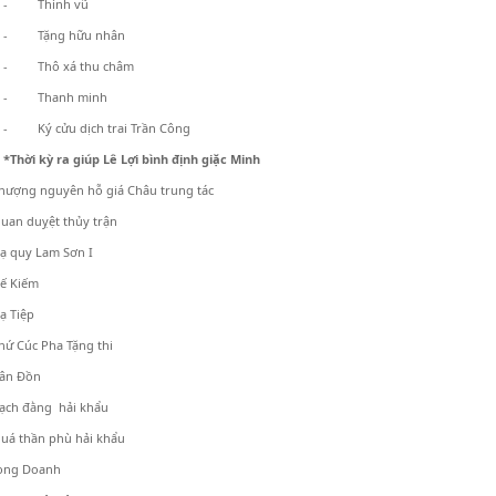
- Thính vũ
- Tặng hữu nhân
- Thô xá thu châm
- Thanh minh
- Ký cửu dịch trai Trần Công
*Thời kỳ ra giúp Lê Lợi bình định giặc Minh
hượng nguyên hỗ giá Châu trung tác
uan duỵệt thủy trận
ạ quy Lam Sơn I
ế Kiếm
ạ Tiệp
hứ Cúc Pha Tặng thi
ân Đồn
ạch đằng hải khẩu
uá thần phù hải khẩu
ọng Doanh