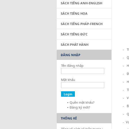
SÁCH TIẾNG ANH-ENGLISH
SÁCH TIẾNG HOA
SÁCH TIẾNG PHÁP-FRENCH
SÁCH TIẾNG ĐỨC
SÁCH PHÁT HÀNH
- T
ĐĂNG NHẬP
- Q
Tên đăng nhập
- H
- Đ
Mật khẩu
- H
- T
- V
Quên mật khẩu?
- B
Đăng ký mới?
- Q
THỐNG KÊ
- V
Tổng số sách có trên trang :