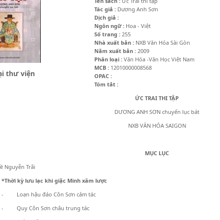
Tên sách :
Ức Trai thi tập
Tác giả :
Dương Anh Sơn
Dịch giả :
Ngôn ngữ :
Hoa - Việt
Số trang :
255
Nhà xuất bản :
NXB Văn Hóa Sài Gòn
Năm xuất bản :
2009
Phân loại :
Văn Hóa -Văn Học Việt Nam
MCB :
12010000008568
i thư viện
OPAC :
Tóm tắt :
ỨC TRAI THI TẬP
DƯƠNG ANH SƠN chuyển lục bát
NXB VĂN HÓA SAIGON
MỤC LỤC
về Nguyễn Trãi
*Thời kỳ lưu lạc khi giặc Minh xâm lược
- Loạn hậu đáo Côn Sơn cảm tác
- Quy Côn Sơn châu trung tác