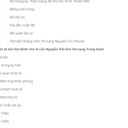
- Đồ Trung ký Thao Giang Hà Thứ Sử, Trình Thiêm Hiến
- Mộng sơn trung
- Đế vân oa
- Trại đầu xuân độ
- Mộ xuân tức sự
- Thứ vận Hoàng môn Thị Lang Nguyễn Cúc Pha hạ
ột số bài thơ được cho là của Nguyễn Trãi làm khi sang Trung Quốc
 hài
rung ký hữu
quan hoài cổ
am hoa thiền phòng
thạch hoài cổ
am Hoa tự
 Châu tức sự
 Châu
 Châu