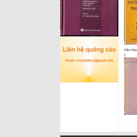
Văn Học
I