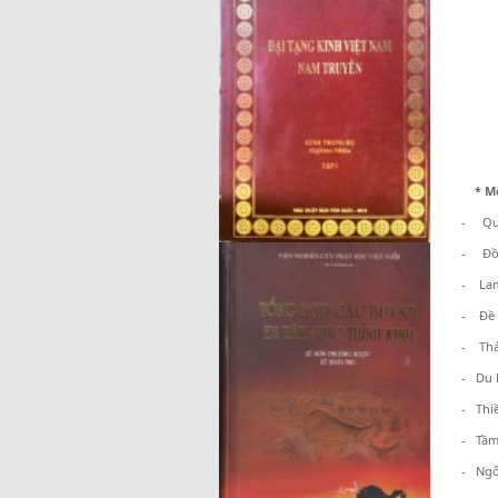
* M
- Quá
- Đồ t
- Lam 
- Đề N
- Thái 
- Du N
- Thiều
- Tầm
- Ngô