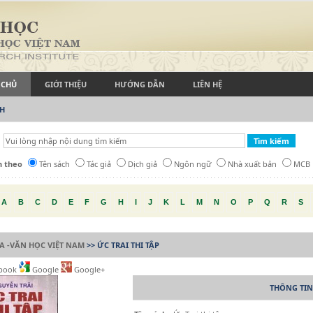
 CHỦ
GIỚI THIỆU
HƯỚNG DẪN
LIÊN HỆ
CH
h theo
Tên sách
Tác giả
Dịch giả
Ngôn ngữ
Nhà xuất bản
MCB
A
B
C
D
E
F
G
H
I
J
K
L
M
N
O
P
Q
R
S
A -VĂN HỌC VIỆT NAM
>> ỨC TRAI THI TẬP
book
Google
Google+
THÔNG TIN