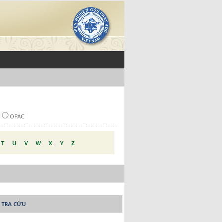
OPAC
T
U
V
W
X
Y
Z
 TRA CỨU