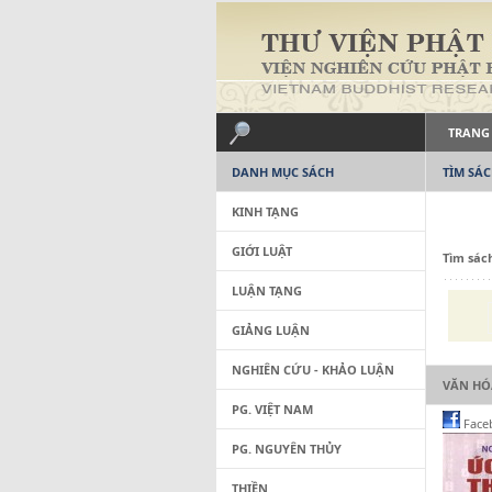
TRANG
DANH MỤC SÁCH
TÌM SÁ
KINH TẠNG
GIỚI LUẬT
Tìm sác
LUẬN TẠNG
GIẢNG LUẬN
NGHIÊN CỨU - KHẢO LUẬN
VĂN HÓ
PG. VIỆT NAM
Face
PG. NGUYÊN THỦY
THIỀN