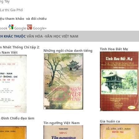
g Tây
 thị Gia Phố
 liệu tham khảo và đối chiếu
book
Google
Google+
CH KHÁC THUỘC
VĂN HÓA -VĂN HỌC VIỆT NAM
 Nhất Thống Chí tập 2:
Tinh Hoa Đất Mẹ
Những ngôi chùa danh tiếng
h Nam Việt
 Đình Chiểu đạo làm
Gia huấn ca
Tín ngưỡng Việt Nam