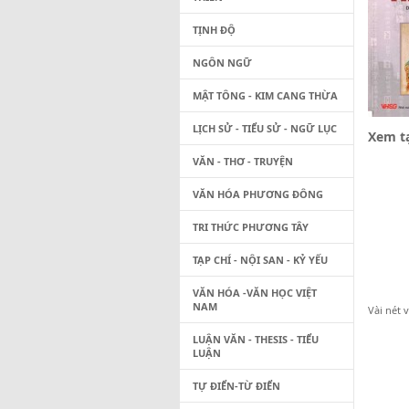
TỊNH ĐỘ
NGÔN NGỮ
MẬT TÔNG - KIM CANG THỪA
LỊCH SỬ - TIỂU SỬ - NGỮ LỤC
Xem tạ
VĂN - THƠ - TRUYỆN
VĂN HÓA PHƯƠNG ĐÔNG
TRI THỨC PHƯƠNG TÂY
TẠP CHÍ - NỘI SAN - KỶ YẾU
VĂN HÓA -VĂN HỌC VIỆT
NAM
Vài nét 
LUẬN VĂN - THESIS - TIỂU
LUẬN
TỰ ĐIỂN-TỪ ĐIỂN