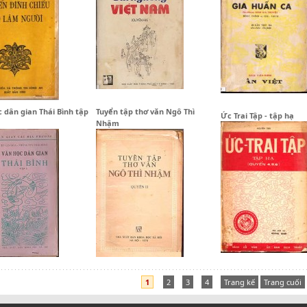
 dân gian Thái Bình tập
Tuyển tập thơ văn Ngô Thì
Ức Trai Tập - tập hạ
Nhậm
1
2
3
4
Trang kế
Trang cuối