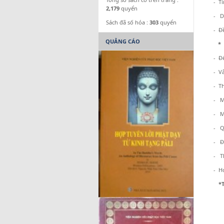
- T
2,179
quyển
- D
Sách đã số hóa :
303
quyển
- Đ
QUẢNG CÁO
* 
- Đ
- V
- T
- M
- M
- Q
- Đ
- T
- H
*