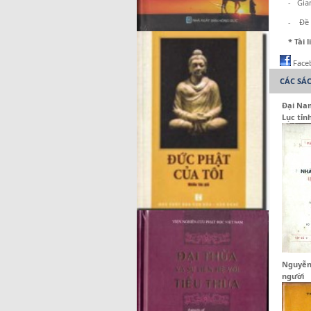
- Gian
- Đề Lư
* Tài
Face
CÁC SÁ
Đại Nam
Lục tỉn
Nguyễn
người