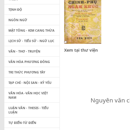
TỊNH ĐỘ
NGÔN NGỮ
MẬT TÔNG - KIM CANG THỪA
LỊCH SỬ - TIỂU SỬ - NGỮ LỤC
Xem tại thư viện
VĂN - THƠ - TRUYỆN
VĂN HÓA PHƯƠNG ĐÔNG
TRI THỨC PHƯƠNG TÂY
TẠP CHÍ - NỘI SAN - KỶ YẾU
VĂN HÓA -VĂN HỌC VIỆT
NAM
Nguyên văn c
LUẬN VĂN - THESIS - TIỂU
LUẬN
TỰ ĐIỂN-TỪ ĐIỂN