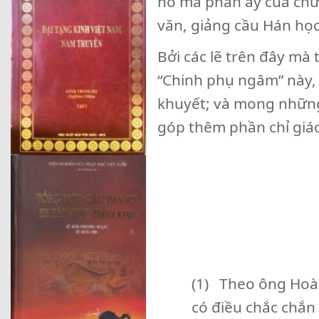
hồ mà phần ấy của chữ 
văn, giảng cầu Hán học
Bởi các lẽ trên đây mà 
“Chinh phụ ngâm” này,
khuyết; và mong những
góp thêm phần chỉ giá
Văn Bình
Viết ngày
(17 thán
Tại nơi tiểu
(1) Theo ông Hoà
có điều chắc chắn 