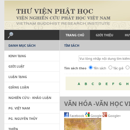
TRANG CHỦ
GIỚI THIỆU
HƯ
DANH MỤC SÁCH
TÌM SÁCH
KINH TẠNG
GIỚI LUẬT
Tìm sách theo
Tên sách
Tác giả
LUẬN TẠNG
A
B
C
D
E
F
G
H
GIẢNG LUẬN
NGHIÊN CỨU - KHẢO LUẬN
VĂN HÓA -VĂN HỌC V
PG. VIỆT NAM
Facebook
Google
Google+
PG. NGUYÊN THỦY
THIỀN