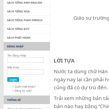
SÁCH TIẾNG ANH-ENGLISH
SÁCH TIẾNG HOA
Giáo sư trườn
SÁCH TIẾNG PHÁP-FRENCH
SÁCH TIẾNG ĐỨC
SÁCH PHÁT HÀNH
ĐĂNG NHẬP
Tên đăng nhập
LỜI TỰA
Mật khẩu
Nước ta dùng chữ Hán 
ngày nay lại cần phải 
cũng đã có dự trù đến.
Quên mật khẩu?
Đăng ký mới?
Trải xem những bản tả
THỐNG KÊ
bản nào hay bằng “Chin
Tổng số sách có trên trang :