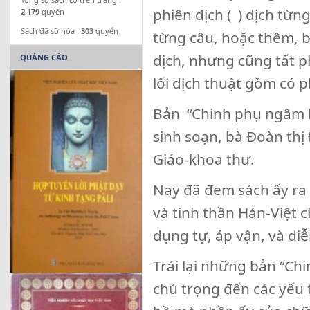
phiên dịch ( ) dịch từn
2,179
quyển
Sách đã số hóa :
303
quyển
từng câu, hoặc thêm, bớt
dịch, nhưng cũng tất p
QUẢNG CÁO
lối dịch thuật gồm có p
Bản “Chinh phụ ngâm 
sinh soạn, bà Đoàn thị
Giáo-khoa thư.
Nay đã đem sách ấy ra d
và tinh thần Hán-Việt c
dụng tự, áp vận, và diễ
Trái lại những bản “C
chú trọng đến các yếu 