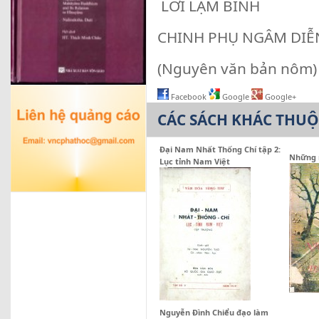
LỜI LẠM BÌNH
CHINH PHỤ NGÂM DIỄ
(Nguyên văn bản nôm)
Facebook
Google
Google+
CÁC SÁCH KHÁC THU
Đại Nam Nhất Thống Chí tập 2:
Những 
Lục tỉnh Nam Việt
Nguyễn Đình Chiểu đạo làm