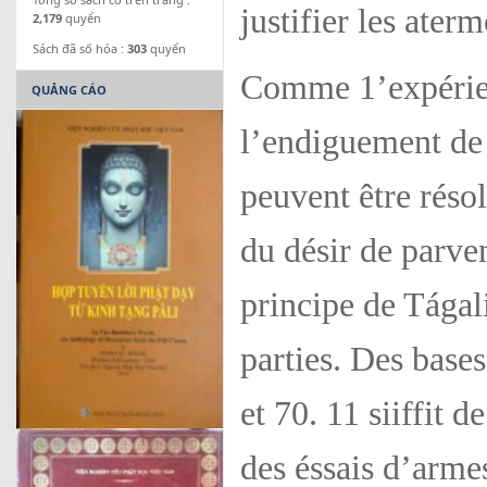
justifier les ater
2,179
quyển
Sách đã số hóa :
303
quyển
Comme 1’expérien
QUẢNG CÁO
l’endiguement de
peuvent être réso
du désir de parve
principe de Tágali
parties. Des bases
et 70. 11 siiffit d
des éssais d’armes