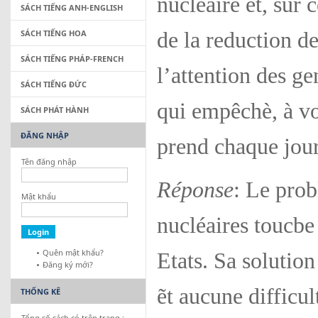
nucléaire et, sur c
SÁCH TIẾNG ANH-ENGLISH
SÁCH TIẾNG HOA
de la reduction d
SÁCH TIẾNG PHÁP-FRENCH
l’attention des g
SÁCH TIẾNG ĐỨC
qui empêchè, à vo
SÁCH PHÁT HÀNH
ĐĂNG NHẬP
prend chaque jour
Tên đăng nhập
Réponse
: Le prob
Mật khẩu
nucléaires toucbe
Quên mật khẩu?
Etats. Sa solution 
Đăng ký mới?
ẽt aucune difficul
THỐNG KÊ
Tổng số sách có trên trang :