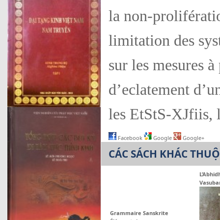
la non-proliférati
limitation des sy
sur les mesures à
d’eclatement d’un
les EtStS-XJfiis, 
Facebook
Google
Google+
CÁC SÁCH KHÁC THU
L’Abhi
Vasuba
Grammaire Sanskrite