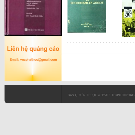
BẢN QUYỀN THUỘC WEBSITE
THUVIENPHAT