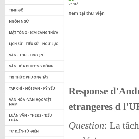
TỊNH ĐỘ
Xem tại thư viện
NGÔN NGỮ
MẬT TÔNG - KIM CANG THỪA
LỊCH SỬ - TIỂU SỬ - NGỮ LỤC
VĂN - THƠ - TRUYỆN
VĂN HÓA PHƯƠNG ĐÔNG
TRI THỨC PHƯƠNG TÂY
Response d'Andr
TẠP CHÍ - NỘI SAN - KỶ YẾU
VĂN HÓA -VĂN HỌC VIỆT
etrangeres d l'
NAM
LUẬN VĂN - THESIS - TIỂU
LUẬN
Q
uestion
: La tâc
TỰ ĐIỂN-TỪ ĐIỂN