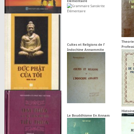
Élémentaire
Theorie
Cultes et Religions de l’
Profess
Indochine Annammite
Histoir
Le Bouddhisme En Annam