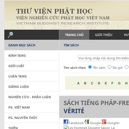
TRANG CHỦ
GIỚI THIỆU
HƯ
DANH MỤC SÁCH
TÌM SÁCH
KINH TẠNG
GIỚI LUẬT
Tìm sách theo
Tên sách
Tác giả
LUẬN TẠNG
A
B
C
D
E
F
G
H
GIẢNG LUẬN
NGHIÊN CỨU - KHẢO LUẬN
SÁCH TIẾNG PHÁP-FR
PG. VIỆT NAM
VÉRITÉ
PG. NGUYÊN THỦY
Facebook
Google
Google+
THIỀN