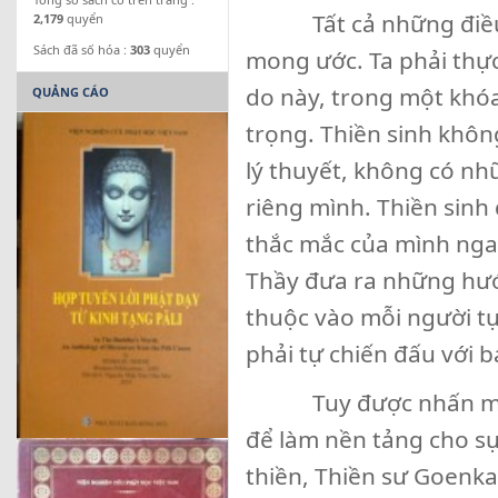
Tất cả những điều n
2,179
quyển
Sách đã số hóa :
303
quyển
mong ước. Ta phải thực
do này, trong một khóa
QUẢNG CÁO
trọng. Thiền sinh không
lý thuyết, không có nh
riêng mình. Thiền sinh
thắc mắc của mình ngay
Thầy đưa ra những hướn
thuộc vào mỗi người t
phải tự chiến đấu với b
Tuy được nhấn mạnh n
để làm nền tảng cho sự 
thiền, Thiền sư Goenka