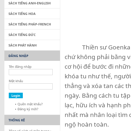
SÁCH TIẾNG ANH-ENGLISH
SÁCH TIẾNG HOA
SÁCH TIẾNG PHÁP-FRENCH
SÁCH TIẾNG ĐỨC
SÁCH PHÁT HÀNH
Thiền sư Goenka nói: 
chứ không phải bằng vi
ĐĂNG NHẬP
cơ hội để bước đi nhữn
Tên đăng nhập
khóa tu như thế, ngườ
Mật khẩu
thẳng và xóa tan các t
ngày. Bằng cách tu tập
lạc, hữu ích và hạnh ph
Quên mật khẩu?
Đăng ký mới?
nhất mà nhân loại tìm 
THỐNG KÊ
ngộ hoàn toàn.
Tổng số sách có trên trang :