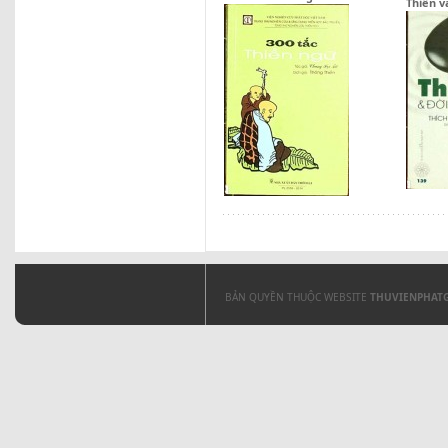
Thiền v
BẢN QUYỀN THUỘC WEBSITE
THUVIENPHAT