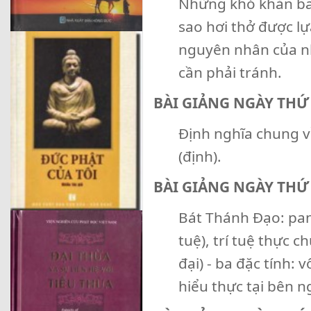
Những khó khăn ban
sao hơi thở được lự
nguyên nhân của n
cần phải tránh.
BÀI GIẢNG NGÀY THỨ
Định nghĩa chung về
(định).
BÀI GIẢNG NGÀY THỨ
Bát Thánh Đạo: panna
tuệ), trí tuệ thực c
đại) - ba đặc tính:
hiểu thực tại bên n