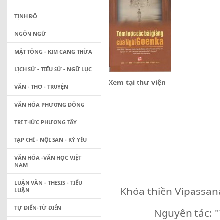
TỊNH ĐỘ
NGÔN NGỮ
MẬT TÔNG - KIM CANG THỪA
LỊCH SỬ - TIỂU SỬ - NGỮ LỤC
Xem tại thư viện
VĂN - THƠ - TRUYỆN
VĂN HÓA PHƯƠNG ĐÔNG
TRI THỨC PHƯƠNG TÂY
TẠP CHÍ - NỘI SAN - KỶ YẾU
VĂN HÓA -VĂN HỌC VIỆT
NAM
LUẬN VĂN - THESIS - TIỂU
Khóa thiền Vipassan
LUẬN
TỰ ĐIỂN-TỪ ĐIỂN
Nguyên tác: 