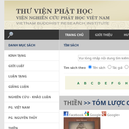
TRANG CHỦ
GIỚI THIỆU
HƯ
DANH MỤC SÁCH
TÌM SÁCH
KINH TẠNG
GIỚI LUẬT
Tìm sách theo
Tên sách
Tác giả
LUẬN TẠNG
A
B
C
D
E
F
G
H
GIẢNG LUẬN
NGHIÊN CỨU - KHẢO LUẬN
THIỀN
>> TÓM LƯỢC C
PG. VIỆT NAM
Facebook
Google
Google+
PG. NGUYÊN THỦY
THIỀN