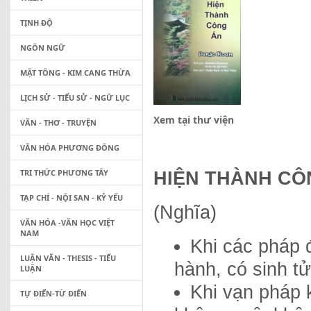
TỊNH ĐỘ
NGÔN NGỮ
MẬT TÔNG - KIM CANG THỪA
LỊCH SỬ - TIỂU SỬ - NGỮ LỤC
Xem tại thư viện
VĂN - THƠ - TRUYỆN
VĂN HÓA PHƯƠNG ĐÔNG
TRI THỨC PHƯƠNG TÂY
HIỆN THÀNH CÔ
TẠP CHÍ - NỘI SAN - KỶ YẾU
(Nghĩa)
VĂN HÓA -VĂN HỌC VIỆT
NAM
Khi các pháp 
LUẬN VĂN - THESIS - TIỂU
hành, có sinh t
LUẬN
Khi vạn pháp 
TỰ ĐIỂN-TỪ ĐIỂN