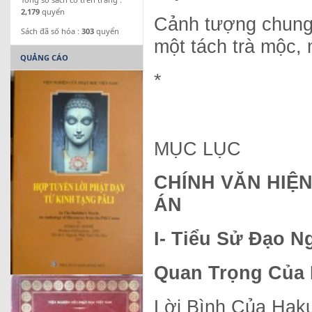
2,179
quyển
Cảnh tượng chung 
Sách đã số hóa :
303
quyển
một tách trà mộc, 
QUẢNG CÁO
*
MỤC LỤC
CHÍNH VĂN HIỆ
Á
I- Tiểu Sử Đạo 
Quan Trọng Của 
Lời Bình Của Hak