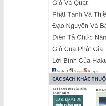
Gió Và Quạt
Phật Tánh Và Thi
Đạo Nguyên Và B
Diễn Tả Chức Nă
Gió Của Phật Gia
Lời Bình Của Hak
Facebook
Google
Google+
CÁC SÁCH KHÁC THU
Cơ Sở Khoa Học Của Thiền
Bích N
Chánh Niệm