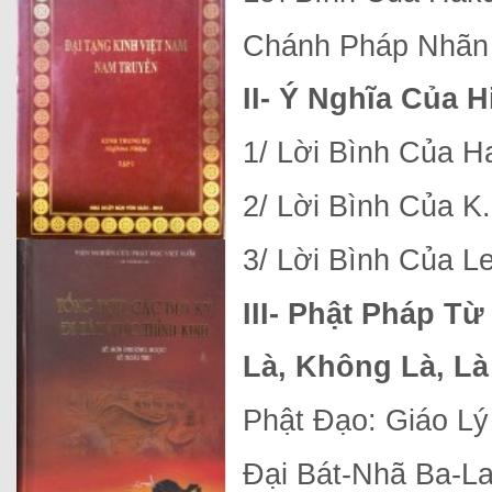
Chánh Pháp Nhãn
II- Ý Nghĩa Của 
1/ Lời Bình Của H
2/ Lời Bình Của K
3/ Lời Bình Của L
III- Phật Pháp T
Là, Không Là, L
Phật Đạo: Giáo L
Đại Bát-Nhã Ba-L