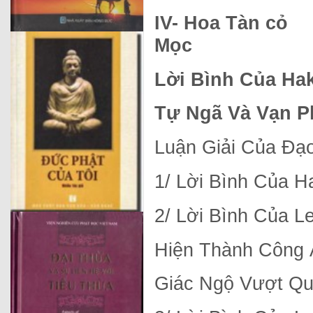
IV- Hoa Tàn cỏ
M
Lời
Bình C
Tự Ngã Và Vạn P
Luận Giải Của Đạ
1/ Lời Bình Của H
2/ Lời Bình Của L
Hiện Thành Công 
Giác Ngộ Vượt Qu