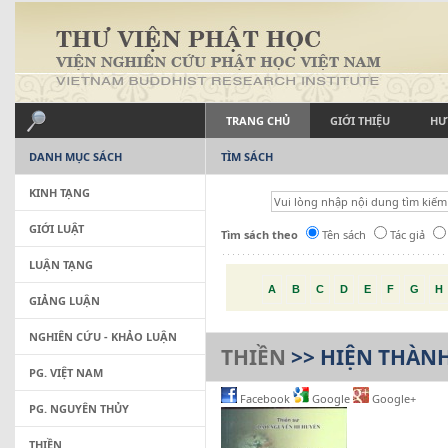
TRANG CHỦ
GIỚI THIỆU
HƯ
DANH MỤC SÁCH
TÌM SÁCH
KINH TẠNG
GIỚI LUẬT
Tìm sách theo
Tên sách
Tác giả
LUẬN TẠNG
A
B
C
D
E
F
G
H
GIẢNG LUẬN
NGHIÊN CỨU - KHẢO LUẬN
THIỀN
>> HIỆN THÀN
PG. VIỆT NAM
Facebook
Google
Google+
PG. NGUYÊN THỦY
THIỀN