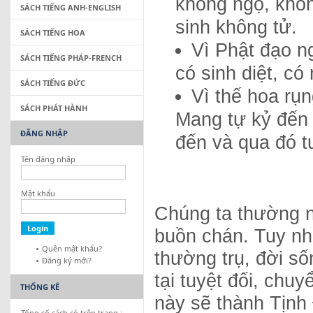
không ngộ, khôn
SÁCH TIẾNG ANH-ENGLISH
sinh không tử.
SÁCH TIẾNG HOA
Vì Phật đạo n
SÁCH TIẾNG PHÁP-FRENCH
có sinh diệt, có
SÁCH TIẾNG ĐỨC
Vì thế hoa rụ
SÁCH PHÁT HÀNH
Mang tự kỷ đến
ĐĂNG NHẬP
đến và qua đó t
Tên đăng nhập
Mật khẩu
Chúng ta thường n
buồn chán. Tuy nh
Quên mật khẩu?
thường trụ, đời s
Đăng ký mới?
tại tuyệt đối, chuy
THỐNG KÊ
này sẽ thành Tịn
Tổng số sách có trên trang :