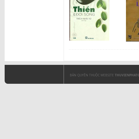
BẢN QUYỀN THUỘC WEBSITE
THUVIENPHAT