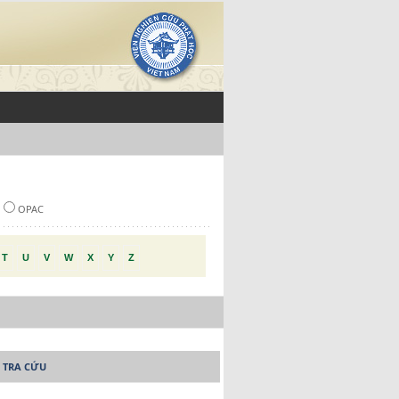
OPAC
T
U
V
W
X
Y
Z
 TRA CỨU