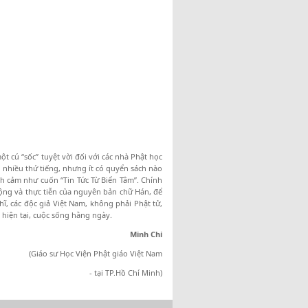
t cú “sốc” tuyệt vời đối với các nhà Phật học
g nhiều thứ tiếng, nhưng ít có quyển sách nào
ình cảm như cuốn “Tin Tức Từ Biển Tâm”. Chính
 động và thực tiễn của nguyên bản chữ Hán, để
ĩ, các độc giả Việt Nam, không phải Phật tử,
 hiện tại, cuộc sống hằng ngày.
Minh Chi
(Giáo sư Học Viện Phật giáo Việt Nam
- tại TP.Hồ Chí Minh)