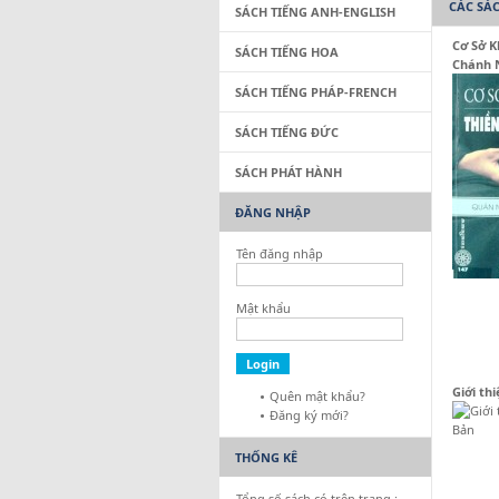
CÁC SÁ
SÁCH TIẾNG ANH-ENGLISH
Cơ Sở K
SÁCH TIẾNG HOA
Chánh 
SÁCH TIẾNG PHÁP-FRENCH
SÁCH TIẾNG ĐỨC
SÁCH PHÁT HÀNH
ĐĂNG NHẬP
Tên đăng nhập
Mật khẩu
Giới th
Quên mật khẩu?
Đăng ký mới?
THỐNG KÊ
Tổng số sách có trên trang :