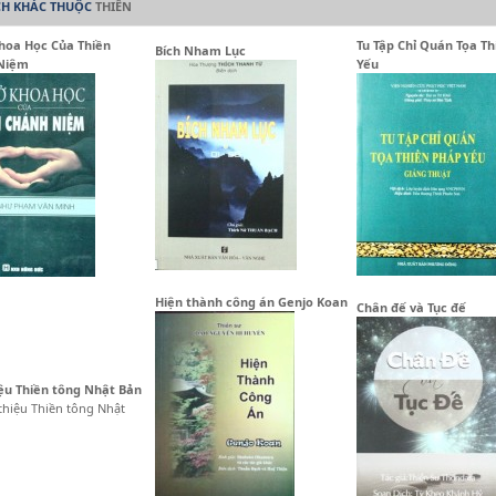
CH KHÁC THUỘC
THIỀN
hoa Học Của Thiền
Tu Tập Chỉ Quán Tọa T
Bích Nham Lục
Niệm
Yếu
Hiện thành công án Genjo Koan
Chân đế và Tục đế
iệu Thiền tông Nhật Bản