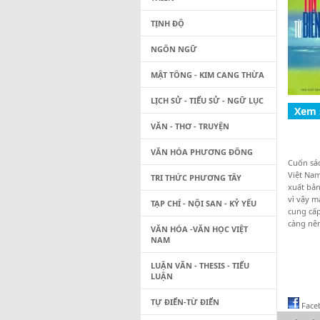
TỊNH ĐỘ
NGÔN NGỮ
MẬT TÔNG - KIM CANG THỪA
LỊCH SỬ - TIỂU SỬ - NGỮ LỤC
VĂN - THƠ - TRUYỆN
VĂN HÓA PHƯƠNG ĐÔNG
Cuốn sác
Việt Nam
TRI THỨC PHƯƠNG TÂY
xuất bản
vì vậy m
TẠP CHÍ - NỘI SAN - KỶ YẾU
cung cấp
càng nên
VĂN HÓA -VĂN HỌC VIỆT
NAM
LUẬN VĂN - THESIS - TIỂU
LUẬN
TỰ ĐIỂN-TỪ ĐIỂN
Face