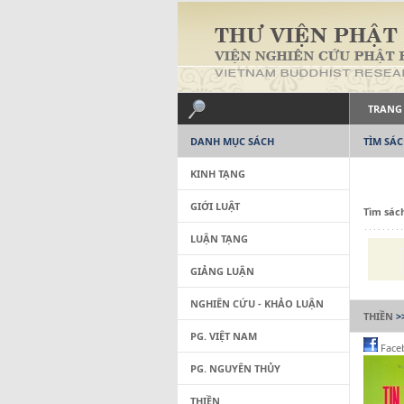
TRANG
DANH MỤC SÁCH
TÌM SÁ
KINH TẠNG
GIỚI LUẬT
Tìm sác
LUẬN TẠNG
GIẢNG LUẬN
NGHIÊN CỨU - KHẢO LUẬN
THIỀN
>
PG. VIỆT NAM
Face
PG. NGUYÊN THỦY
THIỀN