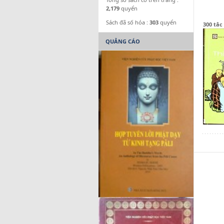
2,179
quyển
Sách đã số hóa :
303
quyển
300 tắc
QUẢNG CÁO