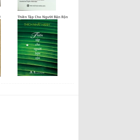
)
Thiền Tập Cho Người Bận Rộn