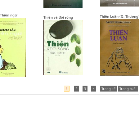
 Thiền ngữ
Thiền Luận (Q. Thượng
Thiền và đời sống
1
2
3
4
Trang kế
Trang cuối