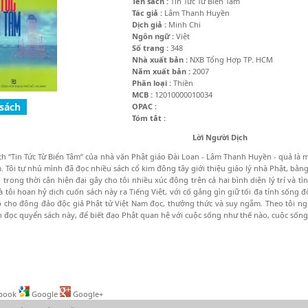
Tên sách :
Tin Tức Từ Biển Tâm
Tác giả :
Lâm Thanh Huyền
Dịch giả :
Minh Chi
Ngôn ngữ :
Việt
Số trang :
348
Nhà xuất bản :
NXB Tổng Hợp TP. HCM
Năm xuất bản :
2007
Phân loại :
Thiền
MCB :
12010000010034
OPAC :
Tóm tắt :
Lời Người Dịch
h “Tin Tức Từ Biển Tâm” của nhà văn Phật giáo Đài Loan - Lâm Thanh Huyền - quả là mộ
. Tôi tự nhủ mình đã đọc nhiều sách cổ kim đông tây giới thiệu giáo lý nhà Phật, bằn
 trong thời cận hiện đại gây cho tôi nhiều xúc động trên cả hai bình diện lý trí và t
à tôi hoan hỷ dịch cuốn sách này ra Tiếng Việt, với cố gắng gìn giữ tối đa tính sống
 cho đông đảo độc giả Phật tử Việt Nam đọc, thưởng thức và suy ngẫm. Theo tôi ngh
 đọc quyển sách này, để biết đạo Phật quan hệ với cuộc sống như thế nào, cuộc sống
book
Google
Google+