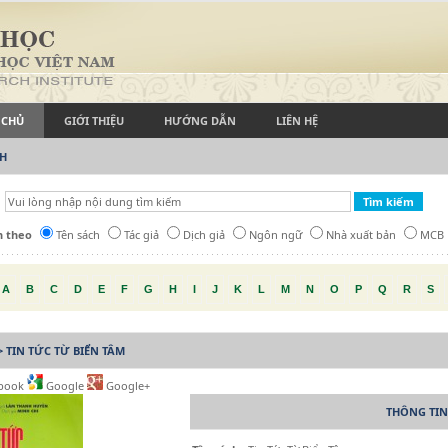
 CHỦ
GIỚI THIỆU
HƯỚNG DẪN
LIÊN HỆ
CH
h theo
Tên sách
Tác giả
Dịch giả
Ngôn ngữ
Nhà xuất bản
MCB
A
B
C
D
E
F
G
H
I
J
K
L
M
N
O
P
Q
R
S
> TIN TỨC TỪ BIỂN TÂM
book
Google
Google+
THÔNG TIN